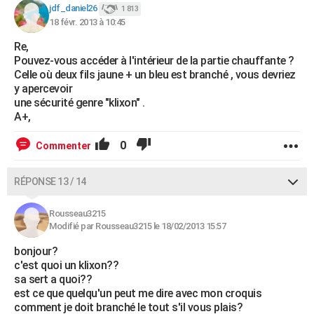
jdf_daniel26
1 813
18 févr. 2013 à 10:45
Re,
Pouvez-vous accéder à l'intérieur de la partie chauffante ?
Celle où deux fils jaune + un bleu est branché , vous devriez
y apercevoir
une sécurité genre "klixon" .
A+,
0
Commenter
RÉPONSE 13 / 14
Rousseau3215
Modifié par Rousseau3215 le 18/02/2013 15:57
bonjour?
c'est quoi un klixon??
sa sert a quoi??
est ce que quelqu'un peut me dire avec mon croquis
comment je doit branché le tout s'il vous plais?