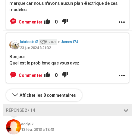
marque car nous n'avons aucun plan électrique de ces
modèles
0
Commenter
labricole47
>
James174
2 871
23 juin 2024 à 21:32
Bonjour
Quel est le problème que vous avez
0
Commenter
Afficher les 8 commentaires
RÉPONSE 2 / 14
eddy87
13 févr. 2013 à 18:43