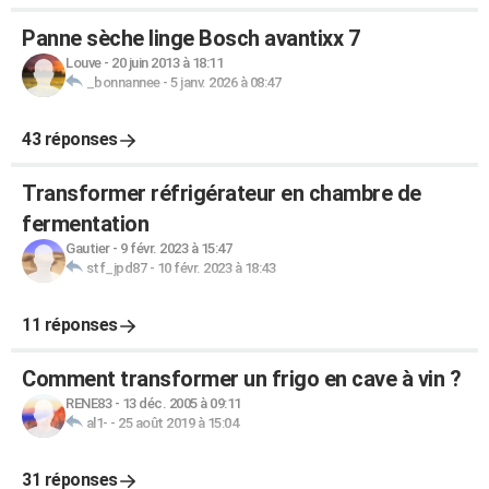
Panne sèche linge Bosch avantixx 7
Louve
-
20 juin 2013 à 18:11
_bonnannee
-
5 janv. 2026 à 08:47
43 réponses
Transformer réfrigérateur en chambre de
fermentation
Gautier
-
9 févr. 2023 à 15:47
stf_jpd87
-
10 févr. 2023 à 18:43
11 réponses
Comment transformer un frigo en cave à vin ?
RENE83
-
13 déc. 2005 à 09:11
al1-
-
25 août 2019 à 15:04
31 réponses