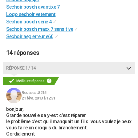
City break
Voyage de noces
Climat
Destinations
Voyage nature
Forum
+
Sechoir bosch avantixx 7
PHOTO
Logo sechoir vetement
GUIDES D'ACHAT
Sechoir bosch serie 4
✓
Sechoir bosch maxx 7 sensitive
✓
BONS PLANS
Sechoir aeg erreur e60
✓
CARTE DE VOEUX
14 réponses
Carte Bonne année
Carte Pâques
Carte de Noël
Carte Saint-Valentin
Carte d'anniversaire
DICTIONNAIRE
RÉPONSE 1 / 14
Biographies
Expressions
Dictionnaire
Citations
Proverbes
PROGRAMME TV
Meilleure réponse
COPAINS D'AVANT
Rousseau3215
Se connecter
Collèges
Universités
Service militaire
S'inscrire
Lycées
Primaires
Entreprises
Avis de recherche
AVIS DE DÉCÈS
21 févr. 2013 à 12:31
FORUM
bonjour,
Grande nouvelle sa y-est c'est réparer.
Lifestyle
Sport
Television
Cinema
Bricolage
Culture
Auto
Voyage
le problème c'est qu'il manquait un fil si vous voulez je peux
vous faire un croquis du branchement.
Cordialement