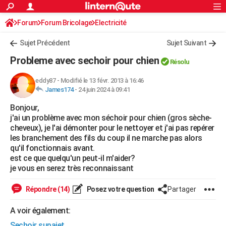
ACTUALITÉS
Forum
Forum Bricolage
Connexion
Electricité
S'inscrire
Rechercher
Société
Education
Villes
Politique
Faits Divers
Monde
+
SPORT
Sujet Précédent
Sujet Suivant
Football
Cyclisme
Forum
Coupe du monde 2026
Tennis
Rugby
CULTURE
Probleme avec sechoir pour chien
Résolu
TNT
Cinéma
Musique
Programme TV
Streaming
Sorties cinéma
+
FINANCE
eddy87
-
Modifié le 13 févr. 2013 à 16:46
James174
-
24 juin 2024 à 09:41
Impôts
Immobilier
Banque
Crédit
Retraite
Epargne
Risques naturels par ville
Assurance
AUTO
Bonjour,
Réserver un essai
Berlines
Forum auto
Essais
Citadines
SUV
+
HIGH-TECH
j'ai un problème avec mon séchoir pour chien (gros sèche-
cheveux), je l'ai démonter pour le nettoyer et j'ai pas repérer
Meilleur smartphone
Ordinateurs
Guide high-tech
Mobiles
Internet
Jeux vidéo
+
BRICOLAGE
les branchement des fils du coup il ne marche pas alors
qu'il fonctionnais avant.
Aménagement intérieur
Cuisine
Jardinage
+
Forum
Extérieur
Salle de bains
Rangement
WEEK-END
est ce que quelqu'un peut-il m'aider?
je vous en serez très reconnaissant
Escapades
Expositions
Week-end nature
Guides de France
Patrimoine
Musées
+
LIFESTYLE
Répondre (14)
Posez votre question
Partager
Bien-être
Mode
+
Art de vivre
Loisirs
Modes de vie
SANTE
A voir également:
Guide de la santé
Médicaments
+
Alimentation
Maladies
Sommeil
VOYAGE
Sechoir supajet