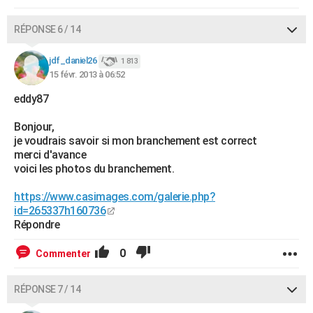
RÉPONSE 6 / 14
jdf_daniel26
1 813
15 févr. 2013 à 06:52
eddy87
Bonjour,
je voudrais savoir si mon branchement est correct
merci d'avance
voici les photos du branchement.
https://www.casimages.com/galerie.php?
id=265337h160736
Répondre
0
Commenter
RÉPONSE 7 / 14