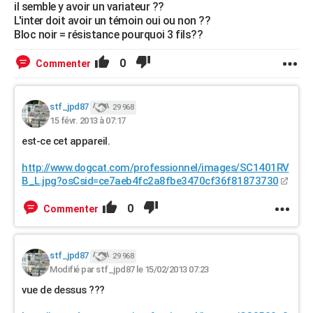
il semble y avoir un variateur ??
L'inter doit avoir un témoin oui ou non ??
Bloc noir = résistance pourquoi 3 fils??
0
Commenter
stf_jpd87
29 968
15 févr. 2013 à 07:17
est-ce cet appareil.
http://www.dogcat.com/professionnel/images/SC1401RV
B_L.jpg?osCsid=ce7aeb4fc2a8fbe3470cf36f81873730
0
Commenter
stf_jpd87
29 968
Modifié par stf_jpd87 le 15/02/2013 07:23
vue de dessus ???