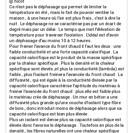
@ hicot
Ce n'est pas le déphasage qui permet de limiter la
température en été , mais le fait de pouvoir ventiler la
maison , à une heure où l'air est plus frais , c'est à dire la
nuit . Le déphasage ne se caractérise pas par un écart de
degré mais par un délai : Le temps que met l'élévation de
température pour traverser l'isolation . L'idéal est d'avoir
un déphasage d'au moins 10 à 12 heures .
Pour freiner l'avance du front chaud il faut les deux : une
faible conductivité et une forte capacité calorifique . La
capacité calorifique est le produit de la masse spécifique
par la chaleur spécifique . Plus la densité et la chaleur
spécifique sont élevés ,et plus la conductivité (lambda) est
faible , plus l'isolant freinera l'avancée du front chaud . La
diffusivité , qui est égale à la conductivité divisée par la
capacité calorifique caractérise l'aptitude du matériau à
freiner l'avancée du front chaud : plus elle est faible plus
le matériau crée de déphasage . Un mur en béton a une
diffusivité plus grande qu'une couche d'isolant type fibre
de bois , donc introduit moins de déphasage alors que sa
capacité calorifique est bien plus élevée .
Plus un isolant est dense plus sa capacité calorifique est
élevée donc favorise le déphasage . Toutefois en plus de la
densité , les fibres naturelles ont une chaleur spécifique