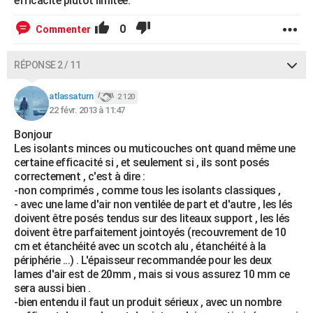
éfficacité plutôt limitée.
0
Commenter
RÉPONSE 2 / 11
atlassaturn
2 120
22 févr. 2013 à 11:47
Bonjour
Les isolants minces ou muticouches ont quand même une
certaine efficacité si , et seulement si , ils sont posés
correctement , c'est à dire :
-non comprimés , comme tous les isolants classiques ,
- avec une lame d'air non ventilée de part et d'autre , les lés
doivent être posés tendus sur des liteaux support , les lés
doivent être parfaitement jointoyés (recouvrement de 10
cm et étanchéité avec un scotch alu , étanchéité à la
périphérie ...) . L'épaisseur recommandée pour les deux
lames d'air est de 20mm , mais si vous assurez 10 mm ce
sera aussi bien .
-bien entendu il faut un produit sérieux , avec un nombre