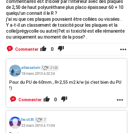
commentaires est d'isoler par l'intérieur avec des plaques
de 2,50 de haut polyuréthane plus placo épaisseur 60 + 10
quelqu'un connait il le R ?
j'ai vu que ces plaques pouvaient être collées ou vissées .
Y a-t-il un classement de toxicité pour les plaques et la
colle(prégycolle ou autre)?et si toxicité est elle rémanente
ou uniquement au moment de la pose? .
0
Commenter
atlassaturn
2 120
18 mars 2013 à 22:24
Pour du PU de 60mm , R=2,55 m2.k/w (si c'est bien du PU
!)
0
Commenter
hicot35
7
22 mars 2013 à 11:04