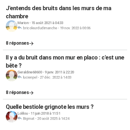
J'entends des bruits dans les murs de ma
chambre
Marion
-
15 août 2021 à 04:33
bricoleurdudimanche
-
19 nov. 2022 à 00:06
8 réponses
Il y a du bruit dans mon mur en placo : c'est une
bête ?
Geraldine68600
-
9 janv. 2011 à 22:20
lucienpel
-
27 déc. 2022 à 14:03
8 réponses
Quelle bestiole grignote les murs ?
Lolilou
-
11 juin 2018 à 11:51
Bigmat
-
20 août 2025 à 14:24