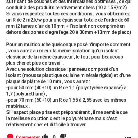
suffisant de couches et des intercalaires optimisés , ce qui
conduit à des produits relativement chers (10 à 15 €/m2)
Si vous respectez toutes ces conditions , vous obtiendrez
un R de 2 m2.k/w pour une épaisseur totale de l'ordre de 60
mm (2 lames d'air de 10mm + l'isolant non comprimé en
dehors des zones d'agrafage 20 à 30mm +13mm de placo)
.
Pour un multicouche quelconque posé n'importe comment
, vous aurez au mieux la même isolation qu'un isolant
classique de la même épaisseur , le tout pour beaucoup
plus cher et plus de travail .
Avec une solution classique : panneau composé d'un
isolant (mousse plastique ou laine minérale rigide) et d'une
plaque de plâtre de 10 mm , vous aurez :
-pour 50 mm (40+10) un R de 1,1 (polystyrène expansé) à
1,7 (polyuréthane) ,
-pour 70 mm (60+10) un R de 1,65 à 2,55 avec les mêmes
matériaux .
Si l'aspect place prise est prépondérant , il me semble que
la meilleure solution c'est le polyuréthane mais c'est
relativement cher et difficile à trouver .
0
Commenter