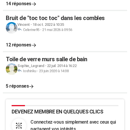
14 réponses
Bruit de "toc toc toc" dans les combles
Vincent
-
18 oct. 2022 à 10:35
Celerine95
-
21 mai 2026 à 09:56
12 réponses
Toile de verre murs salle de bain
Sophie_Legrand
-
22 juil. 2014 à 16:22
Ioshinku
-
23 juin 2020 à 14:08
5 réponses
DEVENEZ MEMBRE EN QUELQUES CLICS
Connectez-vous simplement avec ceux qui
partagent vos intérêts