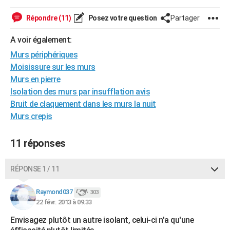
City break
Voyage de noces
Climat
Destinations
Voyage nature
Forum
+
PHOTO
Répondre (11)
Posez votre question
Partager
GUIDES D'ACHAT
A voir également:
BONS PLANS
Murs périphériques
Moisissure sur les murs
CARTE DE VOEUX
Murs en pierre
Isolation des murs par insufflation avis
Carte Bonne année
Carte Pâques
Carte de Noël
Carte Saint-Valentin
Carte d'anniversaire
DICTIONNAIRE
Bruit de claquement dans les murs la nuit
Biographies
Expressions
Dictionnaire
Citations
Proverbes
Murs crepis
PROGRAMME TV
COPAINS D'AVANT
11 réponses
Se connecter
Collèges
Universités
Service militaire
S'inscrire
Lycées
Primaires
Entreprises
Avis de recherche
AVIS DE DÉCÈS
RÉPONSE 1 / 11
FORUM
Raymond037
303
Lifestyle
Sport
Television
Cinema
Bricolage
Culture
Auto
Voyage
22 févr. 2013 à 09:33
Envisagez plutôt un autre isolant, celui-ci n'a qu'une