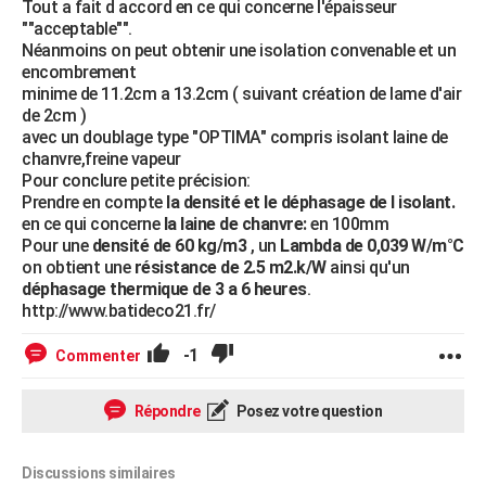
Tout a fait d accord en ce qui concerne l'épaisseur
""acceptable"".
Néanmoins on peut obtenir une isolation convenable et un
encombrement
minime de 11.2cm a 13.2cm ( suivant création de lame d'air
de 2cm )
avec un doublage type "OPTIMA" compris isolant laine de
chanvre,freine vapeur
Pour conclure petite précision:
Prendre en compte
la densité et le déphasage de l isolant.
en ce qui concerne
la laine de chanvre:
en 100mm
Pour une
densité de 60 kg/m3
, un
Lambda de 0,039 W/m°C
on obtient une
résistance de 2.5 m2.k/W
ainsi qu'un
déphasage thermique de 3 a 6 heures
.
http://www.batideco21.fr/
-1
Commenter
Répondre
Posez votre question
Discussions similaires