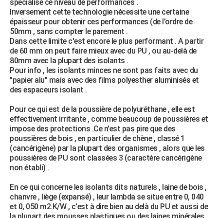
spécialisé ce niveau de performances .
Inversement cette technologie nécessite une certaine
épaisseur pour obtenir ces performances (de l'ordre de
50mm , sans compter le parement .
Dans cette limite c'est encore le plus performant . A partir
de 60 mm on peut faire mieux avec du PU , ou au-delà de
80mm avec la plupart des isolants .
Pour info , les isolants minces ne sont pas faits avec du
"papier alu" mais avec des films polyesther aluminisés et
des espaceurs isolant .
Pour ce qui est de la poussière de polyuréthane , elle est
effectivement irritante , comme beaucoup de poussières et
impose des protections .Ce n'est pas pire que des
poussières de bois , en particulier de chène , classé 1
(cancérigène) par la plupart des organismes , alors que les
poussières de PU sont classées 3 (caractère cancérigène
non établi) .
En ce qui concerne les isolants dits naturels , laine de bois ,
chanvre , liège (expansé) , leur lambda se situe entre 0, 040
et 0, 050 m2.K/W , c'est à dire bien au delà du PU et aussi de
la plupart des mousses plastiques ou des laines minérales .