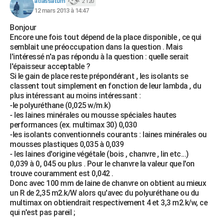
atlassaturn
2 120
12 mars 2013 à 14:47
Bonjour
Encore une fois tout dépend de la place disponible , ce qui
semblait une préoccupation dans la question . Mais
l'intéressé n'a pas répondu à la question : quelle serait
l'épaisseur acceptable ?
Si le gain de place reste prépondérant , les isolants se
classent tout simplement en fonction de leur lambda , du
plus intéressant au moins intéressant :
-le polyuréthane (0,025 w/m.k)
- les laines minérales ou mousse spéciales hautes
performances (ex. multimax 30) 0,030
-les isolants conventionnels courants : laines minérales ou
mousses plastiques 0,035 à 0,039
- les laines d'origine végétale (bois , chanvre , lin etc...)
0,039 à 0, 045 ou plus . Pour le chanvre la valeur que l'on
trouve couramment est 0,042 .
Donc avec 100 mm de laine de chanvre on obtient au mieux
un R de 2,35 m2.k/W alors qu'avec du polyuréthane ou du
multimax on obtiendrait respectivement 4 et 3,3 m2.k/w, ce
qui n'est pas pareil ;