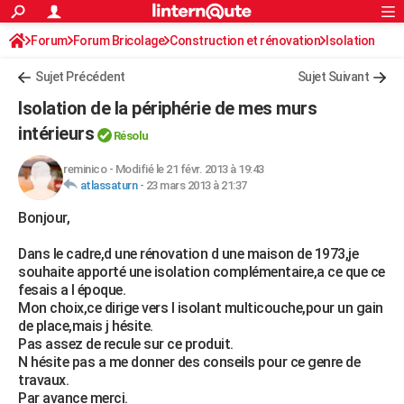
ACTUALITÉS
Forum
Forum Bricolage
Connexion
Construction et rénovation
S'inscrire
Isolation
Rechercher
Société
Education
Villes
Politique
Faits Divers
Monde
+
SPORT
Sujet Précédent
Sujet Suivant
Football
Cyclisme
Forum
Coupe du monde 2026
Tennis
Rugby
CULTURE
Isolation de la périphérie de mes murs
TNT
Cinéma
Musique
Programme TV
Streaming
Sorties cinéma
+
intérieurs
FINANCE
Résolu
Impôts
Immobilier
Banque
Crédit
Retraite
Epargne
Risques naturels par ville
Assurance
AUTO
reminico
-
Modifié le 21 févr. 2013 à 19:43
atlassaturn
-
23 mars 2013 à 21:37
Réserver un essai
Berlines
Forum auto
Essais
Citadines
SUV
+
HIGH-TECH
Bonjour,
Meilleur smartphone
Ordinateurs
Guide high-tech
Mobiles
Internet
Jeux vidéo
+
BRICOLAGE
Dans le cadre,d une rénovation d une maison de 1973,je
souhaite apporté une isolation complémentaire,a ce que ce
Aménagement intérieur
Cuisine
Jardinage
+
Forum
Extérieur
Salle de bains
Rangement
WEEK-END
fesais a l époque.
Mon choix,ce dirige vers l isolant multicouche,pour un gain
Escapades
Expositions
Week-end nature
Guides de France
Patrimoine
Musées
+
LIFESTYLE
de place,mais j hésite.
Pas assez de recule sur ce produit.
Bien-être
Mode
+
Art de vivre
Loisirs
Modes de vie
SANTE
N hésite pas a me donner des conseils pour ce genre de
travaux.
Guide de la santé
Médicaments
+
Alimentation
Maladies
Sommeil
VOYAGE
Par avance merci.