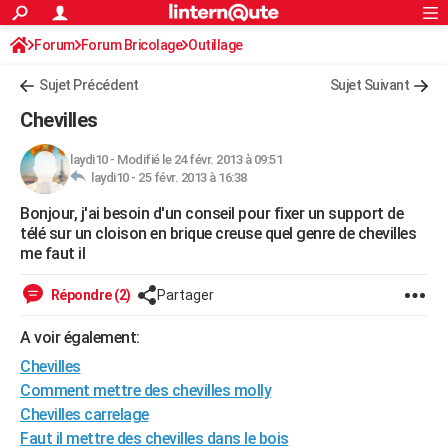
ACTUALITÉS
Forum
Forum Bricolage
Connexion
Outillage
S'inscrire
Rechercher
Société
Education
Villes
Politique
Faits Divers
Monde
+
SPORT
Sujet Précédent
Sujet Suivant
Football
Cyclisme
Forum
Coupe du monde 2026
Tennis
Rugby
CULTURE
Chevilles
TNT
Cinéma
Musique
Programme TV
Streaming
Sorties cinéma
+
FINANCE
laydi10
-
Modifié le 24 févr. 2013 à 09:51
laydi10 -
25 févr. 2013 à 16:38
Impôts
Immobilier
Banque
Crédit
Retraite
Epargne
Risques naturels par ville
Assurance
AUTO
Bonjour, j'ai besoin d'un conseil pour fixer un support de
Réserver un essai
Berlines
Forum auto
Essais
Citadines
SUV
+
HIGH-TECH
télé sur un cloison en brique creuse quel genre de chevilles
me faut il
Meilleur smartphone
Ordinateurs
Guide high-tech
Mobiles
Internet
Jeux vidéo
+
BRICOLAGE
Répondre (2)
Partager
Aménagement intérieur
Cuisine
Jardinage
+
Forum
Extérieur
Salle de bains
Rangement
WEEK-END
A voir également:
Escapades
Expositions
Week-end nature
Guides de France
Patrimoine
Musées
+
LIFESTYLE
Chevilles
Bien-être
Mode
+
Art de vivre
Loisirs
Modes de vie
Comment mettre des chevilles molly
SANTE
Chevilles carrelage
Guide de la santé
Médicaments
+
Alimentation
Maladies
Sommeil
VOYAGE
Faut il mettre des chevilles dans le bois