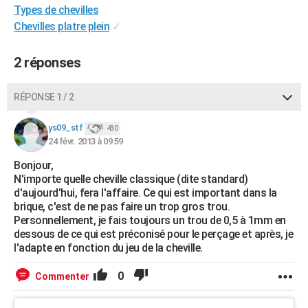
Types de chevilles
City break
Voyage de noces
Climat
Destinations
Voyage nature
Forum
+
PHOTO
Chevilles platre plein
✓
GUIDES D'ACHAT
2 réponses
BONS PLANS
RÉPONSE 1 / 2
CARTE DE VOEUX
Carte Bonne année
Carte Pâques
Carte de Noël
Carte Saint-Valentin
Carte d'anniversaire
DICTIONNAIRE
ys09_stf
430
24 févr. 2013 à 09:59
Biographies
Expressions
Dictionnaire
Citations
Proverbes
PROGRAMME TV
Bonjour,
N'importe quelle cheville classique (dite standard)
COPAINS D'AVANT
d'aujourd'hui, fera l'affaire. Ce qui est important dans la
brique, c'est de ne pas faire un trop gros trou.
Se connecter
Collèges
Universités
Service militaire
S'inscrire
Lycées
Primaires
Entreprises
Avis de recherche
AVIS DE DÉCÈS
Personnellement, je fais toujours un trou de 0,5 à 1mm en
dessous de ce qui est préconisé pour le perçage et après, je
FORUM
l'adapte en fonction du jeu de la cheville.
Lifestyle
Sport
Television
Cinema
Bricolage
Culture
Auto
Voyage
0
Commenter