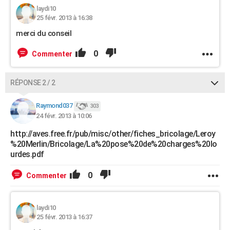
laydi10
25 févr. 2013 à 16:38
merci du conseil
0
Commenter
RÉPONSE 2 / 2
Raymond037
303
24 févr. 2013 à 10:06
http://aves.free.fr/pub/misc/other/fiches_bricolage/Leroy
%20Merlin/Bricolage/La%20pose%20de%20charges%20lo
urdes.pdf
0
Commenter
laydi10
25 févr. 2013 à 16:37