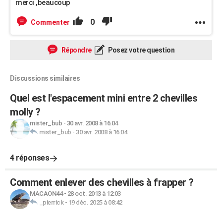
merci ,beaucoup
0
Commenter
Répondre
Posez votre question
Discussions similaires
Quel est l'espacement mini entre 2 chevilles
molly ?
mister_bub
-
30 avr. 2008 à 16:04
mister_bub
-
30 avr. 2008 à 16:04
4 réponses
Comment enlever des chevilles à frapper ?
MACAON44
-
28 oct. 2013 à 12:03
_pierrick
-
19 déc. 2025 à 08:42