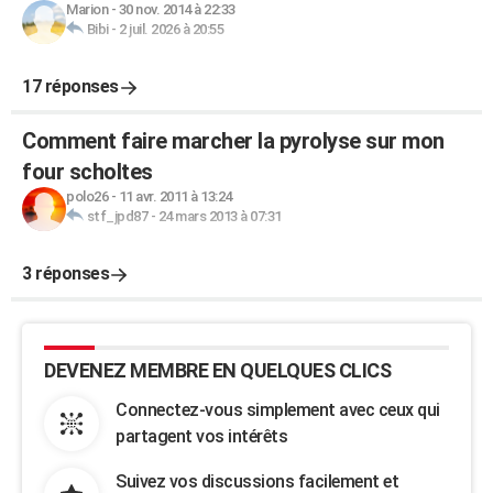
Marion
-
30 nov. 2014 à 22:33
Bibi
-
2 juil. 2026 à 20:55
17 réponses
Comment faire marcher la pyrolyse sur mon
four scholtes
polo26
-
11 avr. 2011 à 13:24
stf_jpd87
-
24 mars 2013 à 07:31
3 réponses
DEVENEZ MEMBRE EN QUELQUES CLICS
Connectez-vous simplement avec ceux qui
partagent vos intérêts
Suivez vos discussions facilement et