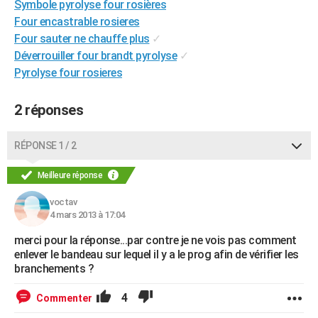
Symbole pyrolyse four rosières
City break
Voyage de noces
Climat
Destinations
Voyage nature
Forum
+
PHOTO
Four encastrable rosieres
Four sauter ne chauffe plus
✓
GUIDES D'ACHAT
Déverrouiller four brandt pyrolyse
✓
Pyrolyse four rosieres
BONS PLANS
CARTE DE VOEUX
2 réponses
Carte Bonne année
Carte Pâques
Carte de Noël
Carte Saint-Valentin
Carte d'anniversaire
DICTIONNAIRE
RÉPONSE 1 / 2
Biographies
Expressions
Dictionnaire
Citations
Proverbes
PROGRAMME TV
Meilleure réponse
COPAINS D'AVANT
voctav
Se connecter
Collèges
Universités
Service militaire
S'inscrire
Lycées
Primaires
Entreprises
Avis de recherche
4 mars 2013 à 17:04
AVIS DE DÉCÈS
merci pour la réponse...par contre je ne vois pas comment
FORUM
enlever le bandeau sur lequel il y a le prog afin de vérifier les
branchements ?
Lifestyle
Sport
Television
Cinema
Bricolage
Culture
Auto
Voyage
4
Commenter