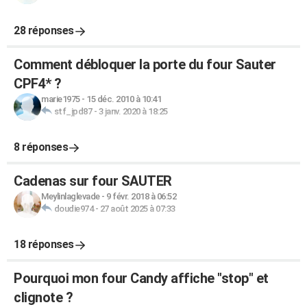
28 réponses
Comment débloquer la porte du four Sauter
CPF4* ?
marie1975
-
15 déc. 2010 à 10:41
stf_jpd87
-
3 janv. 2020 à 18:25
8 réponses
Cadenas sur four SAUTER
Meylinlaglevade
-
9 févr. 2018 à 06:52
doudie974
-
27 août 2025 à 07:33
18 réponses
Pourquoi mon four Candy affiche "stop" et
clignote ?