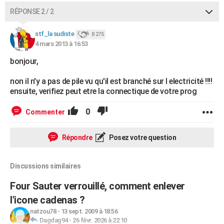
RÉPONSE 2 / 2
stf_la sudiste
8 275
4 mars 2013 à 16:53
bonjour,
non il n'y a pas de pile vu qu'il est branché sur l electricité !!!!
ensuite, verifiez peut etre la connectique de votre prog
0
Commenter
Répondre
Posez votre question
Discussions similaires
Four Sauter verrouillé, comment enlever
l'icone cadenas ?
natzou78
-
13 sept. 2009 à 18:56
Dagdag94
-
26 févr. 2026 à 22:10