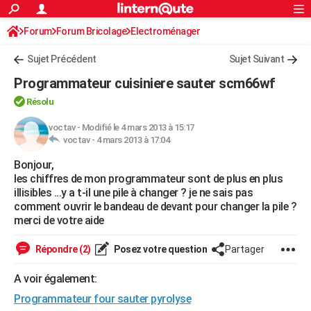
ACTUALITÉS
Forum
Forum Bricolage
Connexion
Electroménager
S'inscrire
Rechercher
Société
Education
Villes
Politique
Faits Divers
Monde
+
SPORT
Sujet Précédent
Sujet Suivant
Football
Cyclisme
Forum
Coupe du monde 2026
Tennis
Rugby
CULTURE
Programmateur cuisiniere sauter scm66wf
TNT
Cinéma
Musique
Programme TV
Streaming
Sorties cinéma
+
FINANCE
Résolu
Impôts
Immobilier
Banque
Crédit
Retraite
Epargne
Risques naturels par ville
Assurance
voctav
-
Modifié le 4 mars 2013 à 15:17
AUTO
voctav -
4 mars 2013 à 17:04
Réserver un essai
Berlines
Forum auto
Essais
Citadines
SUV
+
HIGH-TECH
Bonjour,
les chiffres de mon programmateur sont de plus en plus
Meilleur smartphone
Ordinateurs
Guide high-tech
Mobiles
Internet
Jeux vidéo
+
BRICOLAGE
illisibles ...y a t-il une pile à changer ? je ne sais pas
comment ouvrir le bandeau de devant pour changer la pile ?
Aménagement intérieur
Cuisine
Jardinage
+
Forum
Extérieur
Salle de bains
Rangement
WEEK-END
merci de votre aide
Escapades
Expositions
Week-end nature
Guides de France
Patrimoine
Musées
+
LIFESTYLE
Répondre (2)
Posez votre question
Partager
Bien-être
Mode
+
Art de vivre
Loisirs
Modes de vie
SANTE
A voir également:
Guide de la santé
Médicaments
+
Alimentation
Maladies
Sommeil
Programmateur four sauter pyrolyse
VOYAGE