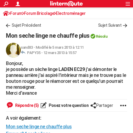
ACTUALITÉS
Forum
Forum Bricolage
Connexion
Electroménager
S'inscrire
Rechercher
Société
Education
Villes
Politique
Faits Divers
Monde
+
SPORT
Sujet Précédent
Sujet Suivant
Football
Cyclisme
Forum
Coupe du monde 2026
Tennis
Rugby
CULTURE
Mon seche linge ne chauffe plus
Résolu
TNT
Cinéma
Musique
Programme TV
Streaming
Sorties cinéma
+
FINANCE
sand83
-
Modifié le 5 mars 2013 à 12:11
PAPY35 -
12 mars 2013 à 15:57
Impôts
Immobilier
Banque
Crédit
Retraite
Epargne
Risques naturels par ville
Assurance
AUTO
Bonjour,
Réserver un essai
Berlines
Forum auto
Essais
Citadines
SUV
+
HIGH-TECH
je possède un sèche linge
LADEN EC29
j'ai démonter le
panneau arrière j'ai aspiré l'intérieur mais je ne trouve pas le
Meilleur smartphone
Ordinateurs
Guide high-tech
Mobiles
Internet
Jeux vidéo
+
BRICOLAGE
bouton rouge pour le réamorcer est ce quelqu'un pourrait
me renseigner.
Aménagement intérieur
Cuisine
Jardinage
+
Forum
Extérieur
Salle de bains
Rangement
WEEK-END
Merci d'avance
Escapades
Expositions
Week-end nature
Guides de France
Patrimoine
Musées
+
LIFESTYLE
Répondre (5)
Posez votre question
Partager
Bien-être
Mode
+
Art de vivre
Loisirs
Modes de vie
SANTE
A voir également:
Mon seche linge ne chauffe plus
Guide de la santé
Médicaments
+
Alimentation
Maladies
Sommeil
VOYAGE