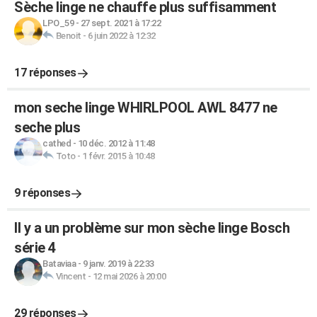
Sèche linge ne chauffe plus suffisamment
LPO_59
-
27 sept. 2021 à 17:22
Benoit
-
6 juin 2022 à 12:32
17 réponses
mon seche linge WHIRLPOOL AWL 8477 ne
seche plus
cathed
-
10 déc. 2012 à 11:48
Toto
-
1 févr. 2015 à 10:48
9 réponses
Il y a un problème sur mon sèche linge Bosch
série 4
Bataviaa
-
9 janv. 2019 à 22:33
Vincent
-
12 mai 2026 à 20:00
29 réponses