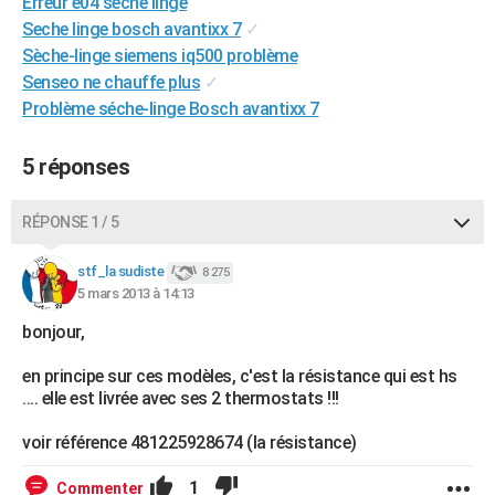
Erreur e04 seche linge
City break
Voyage de noces
Climat
Destinations
Voyage nature
Forum
+
PHOTO
Seche linge bosch avantixx 7
✓
Sèche-linge siemens iq500 problème
GUIDES D'ACHAT
Senseo ne chauffe plus
✓
Problème séche-linge Bosch avantixx 7
BONS PLANS
CARTE DE VOEUX
5 réponses
Carte Bonne année
Carte Pâques
Carte de Noël
Carte Saint-Valentin
Carte d'anniversaire
DICTIONNAIRE
RÉPONSE 1 / 5
Biographies
Expressions
Dictionnaire
Citations
Proverbes
PROGRAMME TV
stf_la sudiste
8 275
5 mars 2013 à 14:13
COPAINS D'AVANT
bonjour,
Se connecter
Collèges
Universités
Service militaire
S'inscrire
Lycées
Primaires
Entreprises
Avis de recherche
AVIS DE DÉCÈS
en principe sur ces modèles, c'est la résistance qui est hs
FORUM
.... elle est livrée avec ses 2 thermostats !!!
Lifestyle
Sport
Television
Cinema
Bricolage
Culture
Auto
Voyage
voir référence 481225928674 (la résistance)
1
Commenter