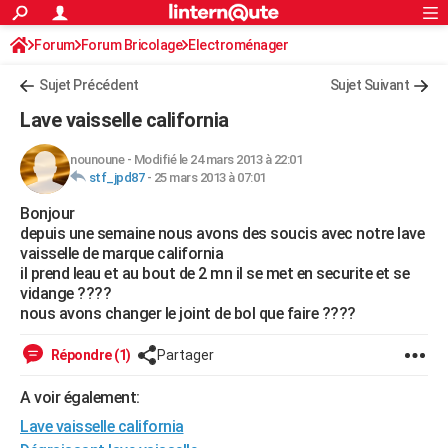
ACTUALITÉS
Forum
Forum Bricolage
Connexion
Electroménager
S'inscrire
Rechercher
Société
Education
Villes
Politique
Faits Divers
Monde
+
SPORT
Sujet Précédent
Sujet Suivant
Football
Cyclisme
Forum
Coupe du monde 2026
Tennis
Rugby
CULTURE
Lave vaisselle california
TNT
Cinéma
Musique
Programme TV
Streaming
Sorties cinéma
+
FINANCE
nounoune
-
Modifié le 24 mars 2013 à 22:01
stf_jpd87
-
25 mars 2013 à 07:01
Impôts
Immobilier
Banque
Crédit
Retraite
Epargne
Risques naturels par ville
Assurance
AUTO
Bonjour
Réserver un essai
Berlines
Forum auto
Essais
Citadines
SUV
+
HIGH-TECH
depuis une semaine nous avons des soucis avec notre lave
vaisselle de marque california
Meilleur smartphone
Ordinateurs
Guide high-tech
Mobiles
Internet
Jeux vidéo
+
BRICOLAGE
il prend leau et au bout de 2 mn il se met en securite et se
vidange ????
Aménagement intérieur
Cuisine
Jardinage
+
Forum
Extérieur
Salle de bains
Rangement
WEEK-END
nous avons changer le joint de bol que faire ????
Escapades
Expositions
Week-end nature
Guides de France
Patrimoine
Musées
+
LIFESTYLE
Répondre (1)
Partager
Bien-être
Mode
+
Art de vivre
Loisirs
Modes de vie
SANTE
A voir également:
Lave vaisselle california
Guide de la santé
Médicaments
+
Alimentation
Maladies
Sommeil
VOYAGE