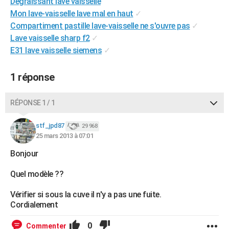
Dégraissant lave vaisselle
City break
Voyage de noces
Climat
Destinations
Voyage nature
Forum
+
PHOTO
Mon lave-vaisselle lave mal en haut
✓
Compartiment pastille lave-vaisselle ne s'ouvre pas
✓
GUIDES D'ACHAT
Lave vaisselle sharp f2
✓
E31 lave vaisselle siemens
✓
BONS PLANS
CARTE DE VOEUX
1 réponse
Carte Bonne année
Carte Pâques
Carte de Noël
Carte Saint-Valentin
Carte d'anniversaire
DICTIONNAIRE
RÉPONSE 1 / 1
Biographies
Expressions
Dictionnaire
Citations
Proverbes
PROGRAMME TV
stf_jpd87
29 968
25 mars 2013 à 07:01
COPAINS D'AVANT
Bonjour
Se connecter
Collèges
Universités
Service militaire
S'inscrire
Lycées
Primaires
Entreprises
Avis de recherche
AVIS DE DÉCÈS
Quel modèle ??
FORUM
Vérifier si sous la cuve il n'y a pas une fuite.
Lifestyle
Sport
Television
Cinema
Bricolage
Culture
Auto
Voyage
Cordialement
0
Commenter