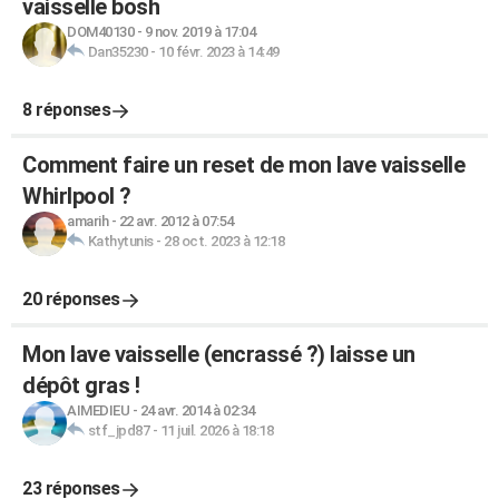
vaisselle bosh
DOM40130
-
9 nov. 2019 à 17:04
Dan35230
-
10 févr. 2023 à 14:49
8 réponses
Comment faire un reset de mon lave vaisselle
Whirlpool ?
amarih
-
22 avr. 2012 à 07:54
Kathytunis
-
28 oct. 2023 à 12:18
20 réponses
Mon lave vaisselle (encrassé ?) laisse un
dépôt gras !
AIMEDIEU
-
24 avr. 2014 à 02:34
stf_jpd87
-
11 juil. 2026 à 18:18
23 réponses