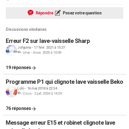
Répondre
Posez votre question
Discussions similaires
Erreur F2 sur lave-vaisselle Sharp
Johjuma
-
17 févr. 2021 à 15:37
Urve
-
4 nov. 2025 à 10:09
19 réponses
Programme P1 qui clignote lave vaisselle Beko
Lolo
-
16 mai 2018 à 22:34
Coco
-
2 juil. 2026 à 14:29
76 réponses
Message erreur E15 et robinet clignote lave