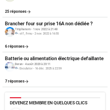
25 réponses
Brancher four sur prise 16A non dédiée ?
Titiphenom
-
1 nov. 2022 à 21:48
stf_frmu
-
2 nov. 2022 à 16:55
6 réponses
Batterie ou alimentation électrique defaillante
Beran
-
4 août 2020 à 20:11
Enculator
-
16 déc. 2025 à 22:59
7 réponses
DEVENEZ MEMBRE EN QUELQUES CLICS