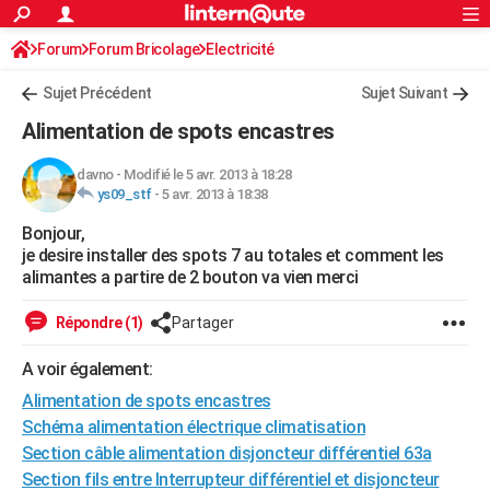
ACTUALITÉS
Forum
Forum Bricolage
Connexion
Electricité
S'inscrire
Rechercher
Société
Education
Villes
Politique
Faits Divers
Monde
+
SPORT
Sujet Précédent
Sujet Suivant
Football
Cyclisme
Forum
Coupe du monde 2026
Tennis
Rugby
CULTURE
Alimentation de spots encastres
TNT
Cinéma
Musique
Programme TV
Streaming
Sorties cinéma
+
FINANCE
davno
-
Modifié le 5 avr. 2013 à 18:28
ys09_stf
-
5 avr. 2013 à 18:38
Impôts
Immobilier
Banque
Crédit
Retraite
Epargne
Risques naturels par ville
Assurance
AUTO
Bonjour,
Réserver un essai
Berlines
Forum auto
Essais
Citadines
SUV
+
HIGH-TECH
je desire installer des spots 7 au totales et comment les
alimantes a partire de 2 bouton va vien merci
Meilleur smartphone
Ordinateurs
Guide high-tech
Mobiles
Internet
Jeux vidéo
+
BRICOLAGE
Répondre (1)
Partager
Aménagement intérieur
Cuisine
Jardinage
+
Forum
Extérieur
Salle de bains
Rangement
WEEK-END
A voir également:
Escapades
Expositions
Week-end nature
Guides de France
Patrimoine
Musées
+
LIFESTYLE
Alimentation de spots encastres
Bien-être
Mode
+
Art de vivre
Loisirs
Modes de vie
Schéma alimentation électrique climatisation
SANTE
Section câble alimentation disjoncteur différentiel 63a
Guide de la santé
Médicaments
+
Alimentation
Maladies
Sommeil
VOYAGE
Section fils entre Interrupteur différentiel et disjoncteur