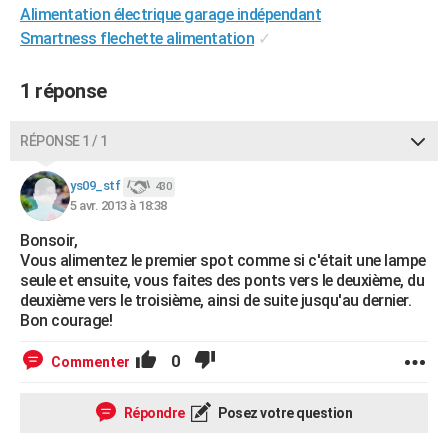
Alimentation électrique garage indépendant
City break
Voyage de noces
Climat
Destinations
Voyage nature
Forum
+
PHOTO
Smartness flechette alimentation
✓
GUIDES D'ACHAT
1 réponse
BONS PLANS
RÉPONSE 1 / 1
CARTE DE VOEUX
Carte Bonne année
Carte Pâques
Carte de Noël
Carte Saint-Valentin
Carte d'anniversaire
DICTIONNAIRE
ys09_stf
430
5 avr. 2013 à 18:38
Biographies
Expressions
Dictionnaire
Citations
Proverbes
PROGRAMME TV
Bonsoir,
Vous alimentez le premier spot comme si c'était une lampe
COPAINS D'AVANT
seule et ensuite, vous faites des ponts vers le deuxième, du
deuxième vers le troisième, ainsi de suite jusqu'au dernier.
Se connecter
Collèges
Universités
Service militaire
S'inscrire
Lycées
Primaires
Entreprises
Avis de recherche
AVIS DE DÉCÈS
Bon courage!
FORUM
0
Commenter
Lifestyle
Sport
Television
Cinema
Bricolage
Culture
Auto
Voyage
Répondre
Posez votre question