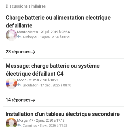
Discussions similaires
Charge batterie ou alimentation electrique
defaillante
MantoManto
-
28 juil. 2019 à 22:54
Audrey25
-
14 janv. 2026 à 08:23
23 réponses
Message: charge batterie ou système
électrique défaillant C4
Moon
-
21 mai 2020 à 10:21
Enculator
-
17 déc. 2025 à 08:10
14 réponses
Installation d'un tableau électrique secondaire
Morgan47
-
2 janv. 2020 à 17:18
Carminas
-
3 avr. 2026 à 11:52