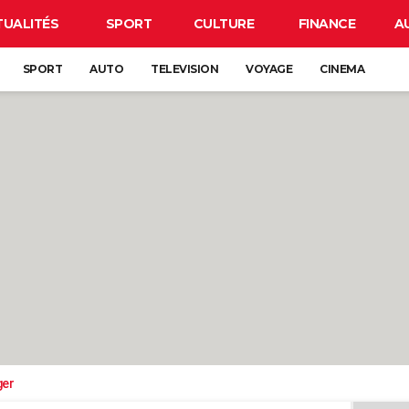
TUALITÉS
SPORT
CULTURE
FINANCE
A
SPORT
AUTO
TELEVISION
VOYAGE
CINEMA
ger