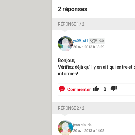
2 réponses
RÉPONSE 1 / 2
ys09_stf
430
20 avr. 2013 à 13:29
Bonjour,
Vérifiez déjà qu'il y en ait qui entre
informés!
0
Commenter
RÉPONSE 2 / 2
jean claude
20 avr. 2013 à 14:08