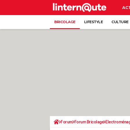
AC
BRICOLAGE
LIFESTYLE
CULTURE
Forum
Forum Bricolage
Electroména