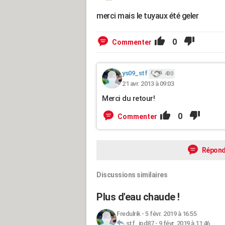
merci mais le tuyaux été geler
0
Commenter
ys09_stf
430
21 avr. 2013 à 09:03
Merci du retour!
0
Commenter
Répond
Discussions similaires
Plus d'eau chaude !
Fredulrik
-
5 févr. 2019 à 16:55
stf_jpd87
-
9 févr. 2019 à 11:46