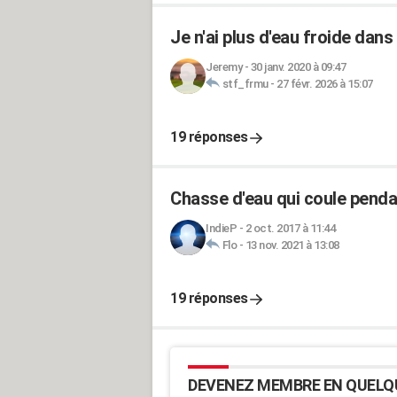
Je n'ai plus d'eau froide dan
Jeremy
-
30 janv. 2020 à 09:47
stf_frmu
-
27 févr. 2026 à 15:07
19 réponses
Chasse d'eau qui coule pend
IndieP
-
2 oct. 2017 à 11:44
Flo
-
13 nov. 2021 à 13:08
19 réponses
DEVENEZ MEMBRE EN QUELQ