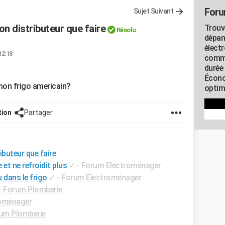
Foru
Sujet Suivant
mon distributeur que faire
Trouv
Résolu
dépan
élect
12:18
commu
durée
Écono
 mon frigo americain?
optimi
tion
Partager
ibuteur que faire
 et ne refroidit plus
✓
-
Forum Electroménager
 dans le frigo
✓
-
Forum Electroménager
-
Forum Plomberie
oménager
um Plomberie