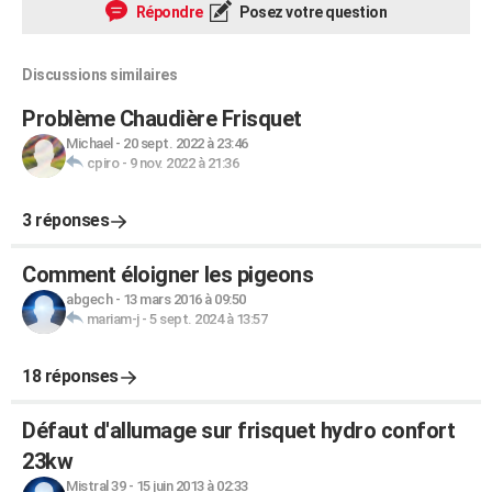
Répondre
Posez votre question
Discussions similaires
Problème Chaudière Frisquet
Michael
-
20 sept. 2022 à 23:46
cpiro
-
9 nov. 2022 à 21:36
3 réponses
Comment éloigner les pigeons
abgech
-
13 mars 2016 à 09:50
mariam-j
-
5 sept. 2024 à 13:57
18 réponses
Défaut d'allumage sur frisquet hydro confort
23kw
Mistral 39
-
15 juin 2013 à 02:33