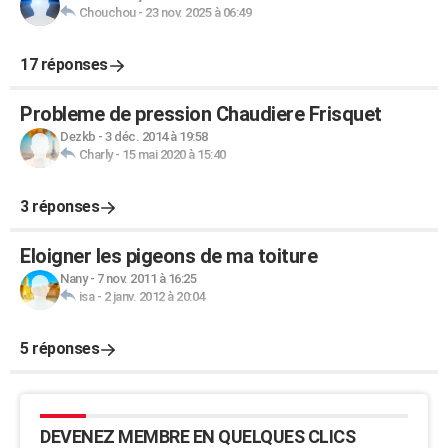
Chouchou
-
23 nov. 2025 à 06:49
17 réponses
Probleme de pression Chaudiere Frisquet
Dezkb
-
3 déc. 2014 à 19:58
Charly
-
15 mai 2020 à 15:40
3 réponses
Eloigner les pigeons de ma toiture
Nany
-
7 nov. 2011 à 16:25
isa
-
2 janv. 2012 à 20:04
5 réponses
DEVENEZ MEMBRE EN QUELQUES CLICS