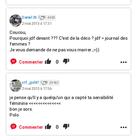
Daniel 26
4 690
2 mai 2013 à 17:31
Coucou,
Pourquoi jdf devant ??? C'est de la déco ? jdf = journal des
femmes ?
Je vous demande de ne pas vous marrer ;=))
0
Commenter
stf_jpd87
29 967
2 mai 2013 à 17:56
je pense qu'il y a quelqu'un qui a capté ta sensibilité
féminine <<<<<<<<<<<<<<
bon je sors.
Polo
0
Commenter