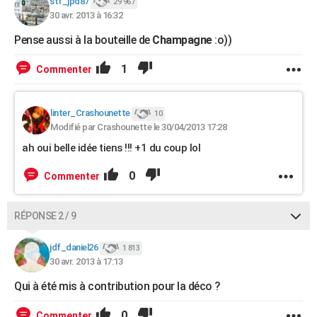
stf_jpd87
29 967
30 avr. 2013 à 16:32
Pense aussi à la bouteille de
Champagne
:o))
1
Commenter
linter_Crashounette
10
Modifié par Crashounette le 30/04/2013 17:28
ah oui belle idée tiens !!! +1 du coup lol
0
Commenter
RÉPONSE 2 / 9
jdf_daniel26
1 813
30 avr. 2013 à 17:13
Qui à été mis à contribution pour la déco ?
0
Commenter