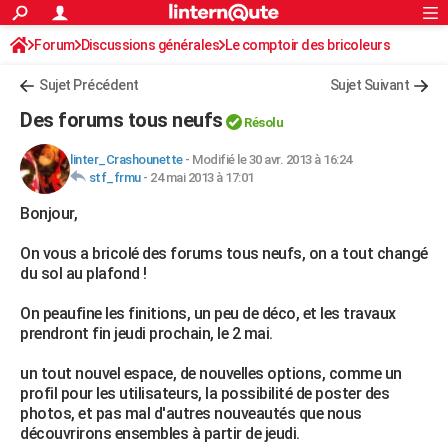
ACTUALITÉS
Forum
Discussions générales
Connexion
S'inscrire
Le comptoir des bricoleurs
Rechercher
Société
Education
Villes
Politique
Faits Divers
Monde
+
SPORT
Sujet Précédent
Sujet Suivant
Football
Cyclisme
Forum
Coupe du monde 2026
Tennis
Rugby
CULTURE
Des forums tous neufs
Résolu
TNT
Cinéma
Musique
Programme TV
Streaming
Sorties cinéma
+
FINANCE
linter_Crashounette
-
Modifié le 30 avr. 2013 à 16:24
stf_frmu
-
24 mai 2013 à 17:01
Impôts
Immobilier
Banque
Crédit
Retraite
Epargne
Risques naturels par ville
Assurance
AUTO
Bonjour,
Réserver un essai
Berlines
Forum auto
Essais
Citadines
SUV
+
HIGH-TECH
On vous a bricolé des forums tous neufs, on a tout changé
Meilleur smartphone
Ordinateurs
Guide high-tech
Mobiles
Internet
Jeux vidéo
+
BRICOLAGE
du sol au plafond !
Aménagement intérieur
Cuisine
Jardinage
+
Forum
Extérieur
Salle de bains
Rangement
WEEK-END
On peaufine les finitions, un peu de déco, et les travaux
prendront fin jeudi prochain, le 2 mai.
Escapades
Expositions
Week-end nature
Guides de France
Patrimoine
Musées
+
LIFESTYLE
un tout nouvel espace, de nouvelles options, comme un
Bien-être
Mode
+
Art de vivre
Loisirs
Modes de vie
SANTE
profil pour les utilisateurs, la possibilité de poster des
photos, et pas mal d'autres nouveautés que nous
Guide de la santé
Médicaments
+
Alimentation
Maladies
Sommeil
VOYAGE
découvrirons ensembles à partir de jeudi.