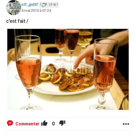
stf_jpd87
29 967
4 mai 2013 à 07:24
c'est fait /
0
Commenter