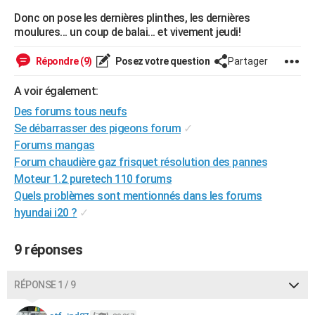
City break
Voyage de noces
Climat
Destinations
Voyage nature
Forum
+
Donc on pose les dernières plinthes, les dernières
PHOTO
moulures... un coup de balai... et vivement jeudi!
GUIDES D'ACHAT
Répondre (9)
Posez votre question
Partager
BONS PLANS
A voir également:
CARTE DE VOEUX
Des forums tous neufs
Carte Bonne année
Carte Pâques
Carte de Noël
Carte Saint-Valentin
Carte d'anniversaire
Se débarrasser des pigeons forum
✓
DICTIONNAIRE
Forums mangas
Biographies
Expressions
Dictionnaire
Citations
Proverbes
PROGRAMME TV
Forum chaudière gaz frisquet résolution des pannes
Moteur 1.2 puretech 110 forums
COPAINS D'AVANT
Quels problèmes sont mentionnés dans les forums
hyundai i20 ?
✓
Se connecter
Collèges
Universités
Service militaire
S'inscrire
Lycées
Primaires
Entreprises
Avis de recherche
AVIS DE DÉCÈS
FORUM
9 réponses
Lifestyle
Sport
Television
Cinema
Bricolage
Culture
Auto
Voyage
RÉPONSE 1 / 9