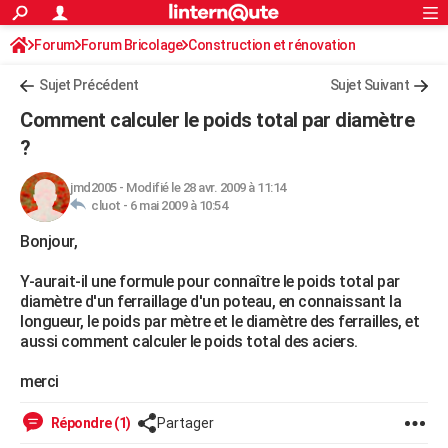
ACTUALITÉS
Forum
Forum Bricolage
Connexion
Construction et rénovation
S'inscrire
Rechercher
Société
Education
Villes
Politique
Faits Divers
Monde
+
SPORT
Sujet Précédent
Sujet Suivant
Football
Cyclisme
Forum
Coupe du monde 2026
Tennis
Rugby
CULTURE
Comment calculer le poids total par diamètre
TNT
Cinéma
Musique
Programme TV
Streaming
Sorties cinéma
+
?
FINANCE
Impôts
Immobilier
Banque
Crédit
Retraite
Epargne
Risques naturels par ville
Assurance
AUTO
jmd2005
-
Modifié le 28 avr. 2009 à 11:14
cluot -
6 mai 2009 à 10:54
Réserver un essai
Berlines
Forum auto
Essais
Citadines
SUV
+
HIGH-TECH
Bonjour,
Meilleur smartphone
Ordinateurs
Guide high-tech
Mobiles
Internet
Jeux vidéo
+
BRICOLAGE
Y-aurait-il une formule pour connaître le poids total par
diamètre d'un ferraillage d'un poteau, en connaissant la
Aménagement intérieur
Cuisine
Jardinage
+
Forum
Extérieur
Salle de bains
Rangement
WEEK-END
longueur, le poids par mètre et le diamètre des ferrailles, et
aussi comment calculer le poids total des aciers.
Escapades
Expositions
Week-end nature
Guides de France
Patrimoine
Musées
+
LIFESTYLE
merci
Bien-être
Mode
+
Art de vivre
Loisirs
Modes de vie
SANTE
Répondre (1)
Partager
Guide de la santé
Médicaments
+
Alimentation
Maladies
Sommeil
VOYAGE