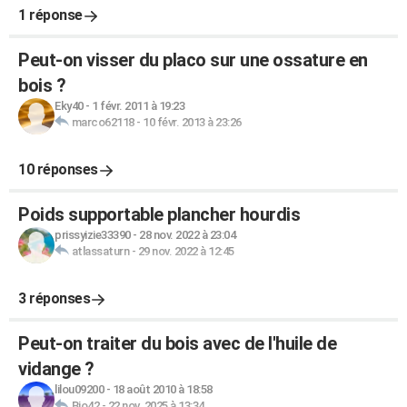
1 réponse
Peut-on visser du placo sur une ossature en
bois ?
Eky40
-
1 févr. 2011 à 19:23
marco62118
-
10 févr. 2013 à 23:26
10 réponses
Poids supportable plancher hourdis
prissyizie33390
-
28 nov. 2022 à 23:04
atlassaturn
-
29 nov. 2022 à 12:45
3 réponses
Peut-on traiter du bois avec de l'huile de
vidange ?
lilou09200
-
18 août 2010 à 18:58
Bio42
-
22 nov. 2025 à 13:34