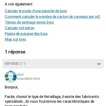
A voir également:
City break
Voyage de noces
Climat
Destinations
Voyage nature
Forum
+
PHOTO
Calculer le poids d'une planche de bois
GUIDES D'ACHAT
Comment calculer le nombre de carton de carreaux par m2
Temps de sechage vernis bois
BONS PLANS
Calculer m3 béton
Piqûre de punaise des bois
CARTE DE VOEUX
Map sur bois
Carte Bonne année
Carte Pâques
Carte de Noël
Carte Saint-Valentin
Carte d'anniversaire
DICTIONNAIRE
1 réponse
Biographies
Expressions
Dictionnaire
Citations
Proverbes
PROGRAMME TV
COPAINS D'AVANT
RÉPONSE 1 / 1
Se connecter
Collèges
Universités
Service militaire
S'inscrire
Lycées
Primaires
Entreprises
Avis de recherche
AVIS DE DÉCÈS
cluot
6 mai 2009 à 10:54
FORUM
Bonjour,
Lifestyle
Sport
Television
Cinema
Bricolage
Culture
Auto
Voyage
Facile, choisir le type de ferraillage, il existe des fabricants
spécialisés , ils vous fournirons les caractéristiques de