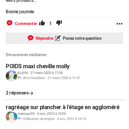
leurs produits...
Bonne journée.
1
Commenter
Répondre
Posez votre question
Discussions similaires
POIDS maxi cheville molly
ALAIN
-
21 mars 2020 à 11:36
docchaudiere
-
21 mars 2020 à 11:47
2 réponses
ragréage sur plancher à l'étage en aggloméré
mamour03
-
6 nov. 2013 à 13:56
Utilisateur anonyme
-
6 nov. 2013 à 14:14