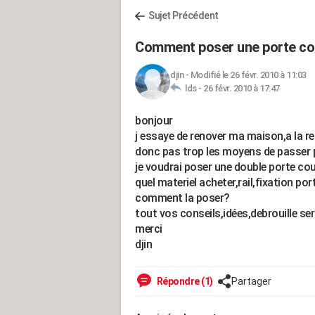
Sujet Précédent
Comment poser une porte cou
djin
-
Modifié le 26 févr. 2010 à 11:03
lds -
26 févr. 2010 à 17:47
bonjour
j essaye de renover ma maison,a la ret
donc pas trop les moyens de passer 
je voudrai poser une double porte cou
quel materiel acheter,rail,fixation por
comment la poser?
tout vos conseils,idées,debrouille se
merci
djin
Répondre (1)
Partager