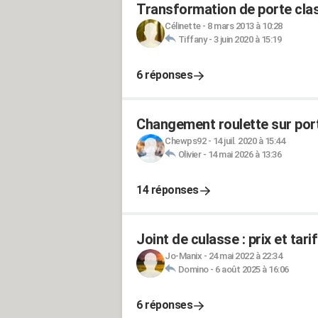
Transformation de porte clas
Célinette
-
8 mars 2013 à 10:28
Tiffany
-
3 juin 2020 à 15:19
6 réponses
Changement roulette sur por
Chewps92
-
14 juil. 2020 à 15:44
Olivier
-
14 mai 2026 à 13:36
14 réponses
Joint de culasse : prix et ta
Jo-Manix
-
24 mai 2022 à 22:34
Domino
-
6 août 2025 à 16:06
6 réponses