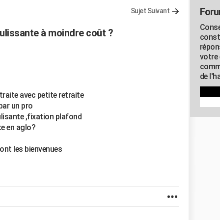
Foru
Sujet Suivant
Conse
lissante à moindre coût ?
const
répon
votre 
commu
de l'h
raite avec petite retraite
par un pro
lisante ,fixation plafond
te en aglo?
ront les bienvenues