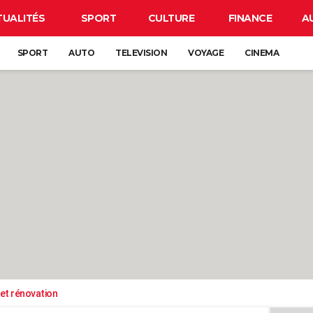
TUALITÉS
SPORT
CULTURE
FINANCE
A
SPORT
AUTO
TELEVISION
VOYAGE
CINEMA
et rénovation