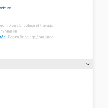
rniture
rum Divers bricolage et travaux
um Maison
pôt
-
Forum Bricolage / outillage