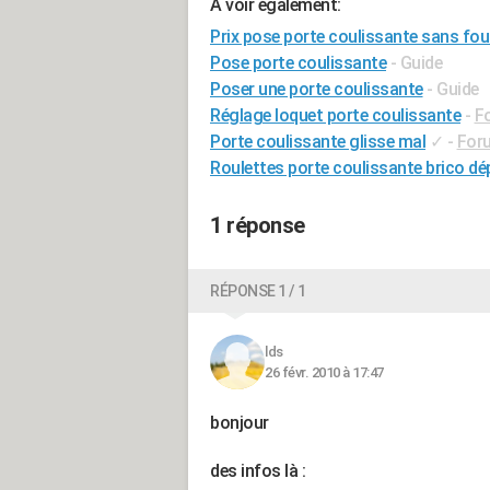
A voir également:
Prix pose porte coulissante sans fou
Pose porte coulissante
- Guide
Poser une porte coulissante
- Guide
Réglage loquet porte coulissante
-
Fo
Porte coulissante glisse mal
✓
-
For
Roulettes porte coulissante brico dé
1 réponse
RÉPONSE 1 / 1
lds
26 févr. 2010 à 17:47
bonjour
des infos là :