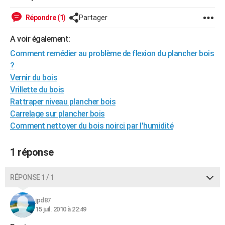
City break
Voyage de noces
Climat
Destinations
Voyage nature
Forum
+
PHOTO
Répondre (1)
Partager
GUIDES D'ACHAT
A voir également:
BONS PLANS
Comment remédier au problème de flexion du plancher bois
?
CARTE DE VOEUX
Vernir du bois
Vrillette du bois
Carte Bonne année
Carte Pâques
Carte de Noël
Carte Saint-Valentin
Carte d'anniversaire
DICTIONNAIRE
Rattraper niveau plancher bois
Biographies
Expressions
Dictionnaire
Citations
Proverbes
Carrelage sur plancher bois
PROGRAMME TV
Comment nettoyer du bois noirci par l'humidité
COPAINS D'AVANT
1 réponse
Se connecter
Collèges
Universités
Service militaire
S'inscrire
Lycées
Primaires
Entreprises
Avis de recherche
AVIS DE DÉCÈS
FORUM
RÉPONSE 1 / 1
Lifestyle
Sport
Television
Cinema
Bricolage
Culture
Auto
Voyage
jpd87
15 juil. 2010 à 22:49