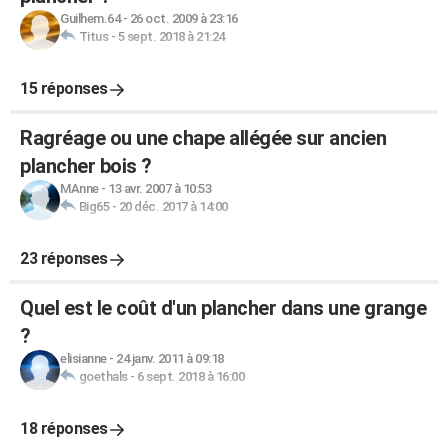
Guilhem.64
-
26 oct. 2009 à 23:16
Titus
-
5 sept. 2018 à 21:24
15 réponses
Ragréage ou une chape allégée sur ancien
plancher bois ?
MAnne
-
13 avr. 2007 à 10:53
Big65
-
20 déc. 2017 à 14:00
23 réponses
Quel est le coût d'un plancher dans une grange
?
elisianne
-
24 janv. 2011 à 09:18
goethals
-
6 sept. 2018 à 16:00
18 réponses