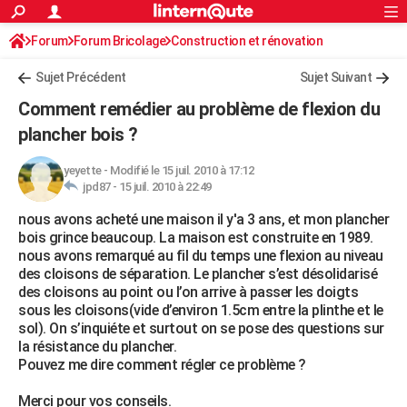
ACTUALITÉS
Forum
Forum Bricolage
Connexion
Construction et rénovation
S'inscrire
Rechercher
Société
Education
Villes
Politique
Faits Divers
Monde
+
SPORT
Sujet Précédent
Sujet Suivant
Football
Cyclisme
Forum
Coupe du monde 2026
Tennis
Rugby
CULTURE
Comment remédier au problème de flexion du
TNT
Cinéma
Musique
Programme TV
Streaming
Sorties cinéma
+
plancher bois ?
FINANCE
Impôts
Immobilier
Banque
Crédit
Retraite
Epargne
Risques naturels par ville
Assurance
AUTO
yeyette
-
Modifié le 15 juil. 2010 à 17:12
jpd87 -
15 juil. 2010 à 22:49
Réserver un essai
Berlines
Forum auto
Essais
Citadines
SUV
+
HIGH-TECH
nous avons acheté une maison il y'a 3 ans, et mon plancher
bois grince beaucoup. La maison est construite en 1989.
Meilleur smartphone
Ordinateurs
Guide high-tech
Mobiles
Internet
Jeux vidéo
+
BRICOLAGE
nous avons remarqué au fil du temps une flexion au niveau
des cloisons de séparation. Le plancher s’est désolidarisé
Aménagement intérieur
Cuisine
Jardinage
+
Forum
Extérieur
Salle de bains
Rangement
WEEK-END
des cloisons au point ou l’on arrive à passer les doigts
sous les cloisons(vide d’environ 1.5cm entre la plinthe et le
Escapades
Expositions
Week-end nature
Guides de France
Patrimoine
Musées
+
LIFESTYLE
sol). On s’inquiéte et surtout on se pose des questions sur
la résistance du plancher.
Bien-être
Mode
+
Art de vivre
Loisirs
Modes de vie
SANTE
Pouvez me dire comment régler ce problème ?
Guide de la santé
Médicaments
+
Alimentation
Maladies
Sommeil
VOYAGE
Merci pour vos conseils.