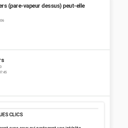
vers (pare-vapeur dessus) peut-elle
:06
rs
0
07:45
UES CLICS