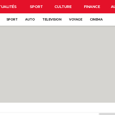
TUALITÉS
SPORT
CULTURE
FINANCE
A
SPORT
AUTO
TELEVISION
VOYAGE
CINEMA