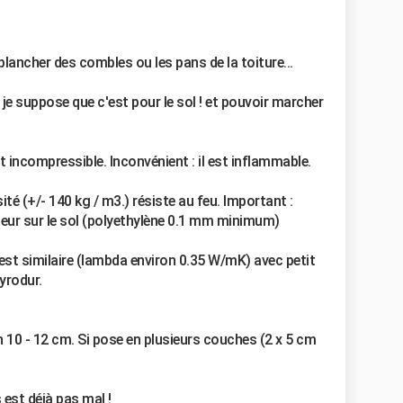
plancher des combles ou les pans de la toiture...
je suppose que c'est pour le sol ! et pouvoir marcher
st incompressible. Inconvénient : il est inflammable.
ité (+/- 140 kg / m3.) résiste au feu. Important :
peur sur le sol (polyethylène 0.1 mm minimum)
est similaire (lambda environ 0.35 W/mK) avec petit
yrodur.
on 10 - 12 cm. Si pose en plusieurs couches (2 x 5 cm
est déjà pas mal !