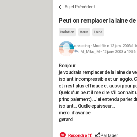
Sujet Précédent
Peut on remplacer la laine de
Isolation
Verre
Laine
onzecinq
-
Modifié le 12 janv. 2008 à 1
M_Mike_M -
12 janv. 2008 à 19:56
Bonjour
je voudrais remplacer de la laine de 
isolant incompressible et un agglo. C
et n'est plus efficace et aussi pour 
Quelqu'un peut il me dire s'il connait
principalement). J'ai entendu parler du
isolant... Quelle epaisseur...
merci d'avance
gerard
Répondre (1)
Partager