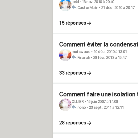
jo44
-
18 nov. 2010 à 20:40
CastorMalin
-
21 déc. 2010 à 20:17
15 réponses
Comment éviter la condensati
mutswood
-
10 déc. 2010 à 13:01
Finanak
-
28 févr. 2018 à 15:47
33 réponses
Comment faire une isolation 
OLLIER
-
15 juin 2007 à 14:08
nono
-
23 sept. 2011 à 12:11
28 réponses