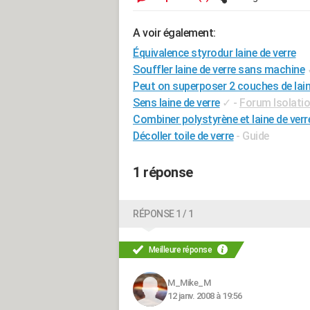
A voir également:
Équivalence styrodur laine de verre
Souffler laine de verre sans machine
Peut on superposer 2 couches de lain
Sens laine de verre
✓
-
Forum Isolati
Combiner polystyrène et laine de verr
Décoller toile de verre
- Guide
1 réponse
RÉPONSE 1 / 1
Meilleure réponse
M_Mike_M
12 janv. 2008 à 19:56