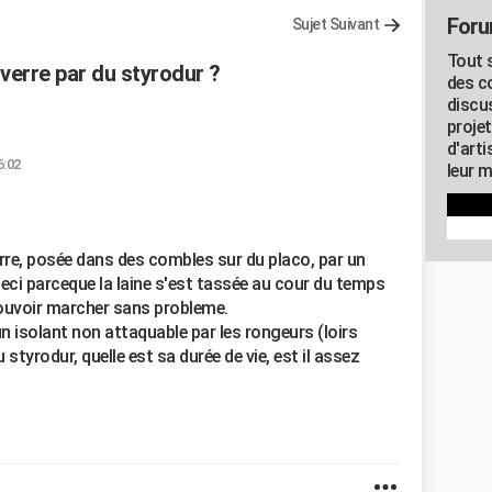
Foru
Sujet Suivant
Tout s
 verre par du styrodur ?
des c
discu
proje
d'art
6:02
leur m
verre, posée dans des combles sur du placo, par un
eci parceque la laine s'est tassée au cour du temps
pouvoir marcher sans probleme.
 un isolant non attaquable par les rongeurs (loirs
 styrodur, quelle est sa durée de vie, est il assez