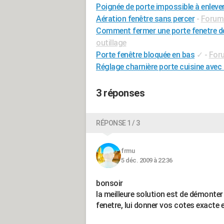
Poignée de porte impossible à enleve
Aération fenêtre sans percer
-
Forum 
Comment fermer une porte fenetre de 
outillage
Porte fenêtre bloquée en bas
✓
-
Foru
Réglage charnière porte cuisine avec
3 réponses
RÉPONSE 1 / 3
frmu
5 déc. 2009 à 22:36
bonsoir
la meilleure solution est de démonter
fenetre, lui donner vos cotes exacte et