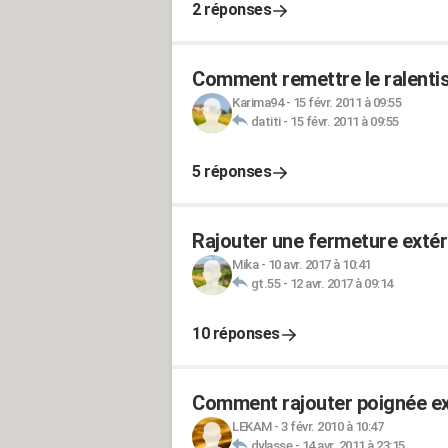
2 réponses
Comment remettre le ralentis
Karima94
-
15 févr. 2011 à 09:55
datiti
-
15 févr. 2011 à 09:55
5 réponses
Rajouter une fermeture extér
Mika
-
10 avr. 2017 à 10:41
gt.55
-
12 avr. 2017 à 09:14
10 réponses
Comment rajouter poignée ex
LEKAM
-
3 févr. 2010 à 10:47
dylasse
-
14 avr. 2011 à 23:15