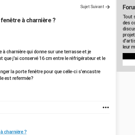
Foru
Sujet Suivant
Tout s
fenêtre à charnière ?
des c
discu
proje
d'art
leur m
 à charnière qui donne sur une terrasse et je
t que j'ai conservé 16 cm entre le réfrigérateur et le
anger la porte fenêtre pour que celle-ci s'encastre
le est refermée?
à charnière ?