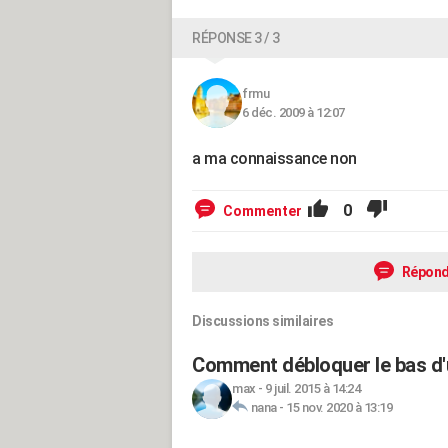
RÉPONSE 3 / 3
frmu
6 déc. 2009 à 12:07
a ma connaissance non
0
Commenter
Répond
Discussions similaires
Comment débloquer le bas d'
max
-
9 juil. 2015 à 14:24
nana
-
15 nov. 2020 à 13:19