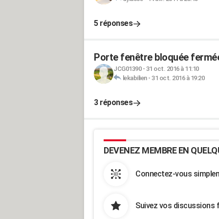
5 réponses
Porte fenêtre bloquée fermé
JCG01390
-
31 oct. 2016 à 11:10
lekabilien
-
31 oct. 2016 à 19:20
3 réponses
DEVENEZ MEMBRE EN QUELQ
Connectez-vous simpleme
Suivez vos discussions 