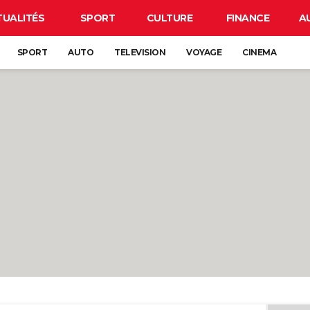
TUALITÉS
SPORT
CULTURE
FINANCE
A
SPORT
AUTO
TELEVISION
VOYAGE
CINEMA