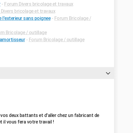
r
-
Forum Divers bricolage et travaux
Divers bricolage et travaux
l'exterieur sans poignee
-
Forum Bricolage /
m Bricolage / outillage
 amortisseur
-
Forum Bricolage / outillage
 vos deux battants et d'aller chez un fabricant de
 il vous fera votre travail !