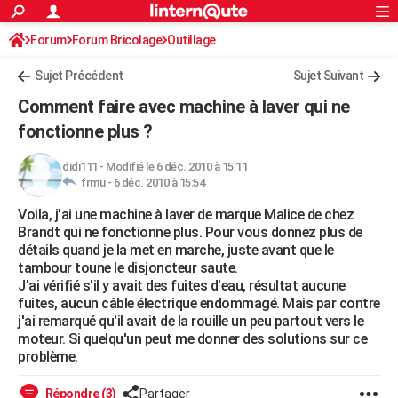
ACTUALITÉS
Forum
Forum Bricolage
Connexion
Outillage
S'inscrire
Rechercher
Société
Education
Villes
Politique
Faits Divers
Monde
+
SPORT
Sujet Précédent
Sujet Suivant
Football
Cyclisme
Forum
Coupe du monde 2026
Tennis
Rugby
CULTURE
Comment faire avec machine à laver qui ne
TNT
Cinéma
Musique
Programme TV
Streaming
Sorties cinéma
+
fonctionne plus ?
FINANCE
Impôts
Immobilier
Banque
Crédit
Retraite
Epargne
Risques naturels par ville
Assurance
AUTO
didi111
-
Modifié le 6 déc. 2010 à 15:11
frmu -
6 déc. 2010 à 15:54
Réserver un essai
Berlines
Forum auto
Essais
Citadines
SUV
+
HIGH-TECH
Voila, j'ai une machine à laver de marque Malice de chez
Brandt qui ne fonctionne plus. Pour vous donnez plus de
Meilleur smartphone
Ordinateurs
Guide high-tech
Mobiles
Internet
Jeux vidéo
+
BRICOLAGE
détails quand je la met en marche, juste avant que le
tambour toune le disjoncteur saute.
Aménagement intérieur
Cuisine
Jardinage
+
Forum
Extérieur
Salle de bains
Rangement
WEEK-END
J'ai vérifié s'il y avait des fuites d'eau, résultat aucune
fuites, aucun câble électrique endommagé. Mais par contre
Escapades
Expositions
Week-end nature
Guides de France
Patrimoine
Musées
+
LIFESTYLE
j'ai remarqué qu'il avait de la rouille un peu partout vers le
moteur. Si quelqu'un peut me donner des solutions sur ce
Bien-être
Mode
+
Art de vivre
Loisirs
Modes de vie
SANTE
problème.
Guide de la santé
Médicaments
+
Alimentation
Maladies
Sommeil
VOYAGE
Répondre (3)
Partager