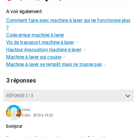
City break
Voyage de noces
Climat
Destinations
Voyage nature
Forum
+
PHOTO
A voir également:
GUIDES D'ACHAT
Comment faire avec machine à laver qui ne fonctionne plus
?
BONS PLANS
Code erreur machine à laver
Vis de transport machine à laver
✓
CARTE DE VOEUX
Hauteur évacuation machine à laver
✓
Carte Bonne année
Carte Pâques
Carte de Noël
Carte Saint-Valentin
Carte d'anniversaire
Machine à laver qui couine
✓
DICTIONNAIRE
Machine à laver se remplit mais ne tourne pas
✓
Biographies
Expressions
Dictionnaire
Citations
Proverbes
PROGRAMME TV
3 réponses
COPAINS D'AVANT
Se connecter
Collèges
Universités
Service militaire
S'inscrire
Lycées
Primaires
Entreprises
Avis de recherche
AVIS DE DÉCÈS
RÉPONSE 1 / 3
FORUM
frmu
6 déc. 2010 à 15:22
Lifestyle
Sport
Television
Cinema
Bricolage
Culture
Auto
Voyage
bonjour