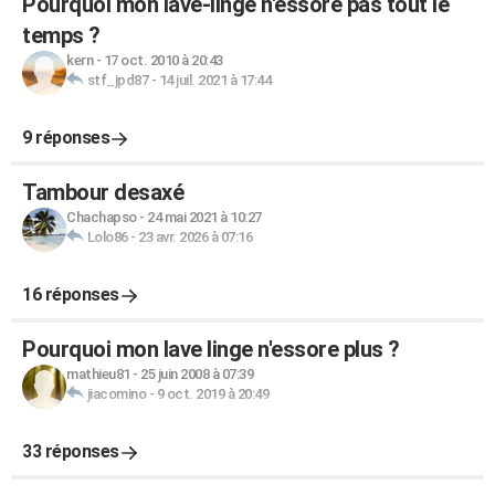
Pourquoi mon lave-linge n'essore pas tout le
temps ?
kern
-
17 oct. 2010 à 20:43
stf_jpd87
-
14 juil. 2021 à 17:44
9 réponses
Tambour desaxé
Chachapso
-
24 mai 2021 à 10:27
Lolo86
-
23 avr. 2026 à 07:16
16 réponses
Pourquoi mon lave linge n'essore plus ?
mathieu81
-
25 juin 2008 à 07:39
jiacomino
-
9 oct. 2019 à 20:49
33 réponses