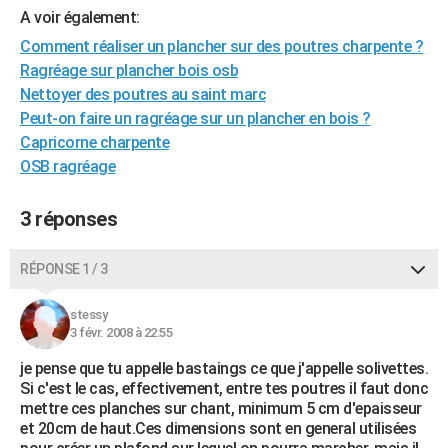
A voir également:
City break
Voyage de noces
Climat
Destinations
Voyage nature
Forum
+
PHOTO
Comment réaliser un plancher sur des poutres charpente ?
GUIDES D'ACHAT
Ragréage sur plancher bois osb
Nettoyer des poutres au saint marc
BONS PLANS
Peut-on faire un ragréage sur un plancher en bois ?
Capricorne charpente
CARTE DE VOEUX
OSB ragréage
Carte Bonne année
Carte Pâques
Carte de Noël
Carte Saint-Valentin
Carte d'anniversaire
DICTIONNAIRE
3 réponses
Biographies
Expressions
Dictionnaire
Citations
Proverbes
PROGRAMME TV
COPAINS D'AVANT
RÉPONSE 1 / 3
Se connecter
Collèges
Universités
Service militaire
S'inscrire
Lycées
Primaires
Entreprises
Avis de recherche
AVIS DE DÉCÈS
stessy
3 févr. 2008 à 22:55
FORUM
je pense que tu appelle bastaings ce que j'appelle solivettes.
Lifestyle
Sport
Television
Cinema
Bricolage
Culture
Auto
Voyage
Si c'est le cas, effectivement, entre tes poutres il faut donc
mettre ces planches sur chant, minimum 5 cm d'epaisseur
et 20cm de haut.Ces dimensions sont en general utilisées