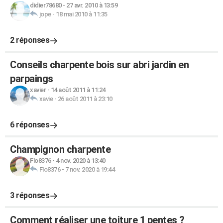
didier78680
-
27 avr. 2010 à 13:59
jope
-
18 mai 2010 à 11:35
2 réponses
Conseils charpente bois sur abri jardin en
parpaings
xavier
-
14 août 2011 à 11:24
xavie
-
26 août 2011 à 23:10
6 réponses
Champignon charpente
Flo8376
-
4 nov. 2020 à 13:40
Flo8376
-
7 nov. 2020 à 19:44
3 réponses
Comment réaliser une toiture 1 pentes ?