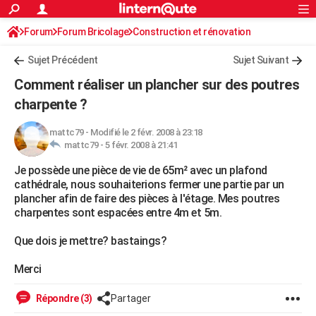
ACTUALITÉS
Forum
Forum Bricolage
Connexion
Construction et rénovation
S'inscrire
Rechercher
Société
Education
Villes
Politique
Faits Divers
Monde
+
SPORT
Charpente, toiture, combles
Sujet Précédent
Sujet Suivant
Football
Cyclisme
Forum
Coupe du monde 2026
Tennis
Rugby
CULTURE
Comment réaliser un plancher sur des poutres
TNT
Cinéma
Musique
Programme TV
Streaming
Sorties cinéma
+
charpente ?
FINANCE
Impôts
Immobilier
Banque
Crédit
Retraite
Epargne
Risques naturels par ville
Assurance
AUTO
mattc79
-
Modifié le 2 févr. 2008 à 23:18
mattc79 -
5 févr. 2008 à 21:41
Réserver un essai
Berlines
Forum auto
Essais
Citadines
SUV
+
HIGH-TECH
Je possède une pièce de vie de 65m² avec un plafond
cathédrale, nous souhaiterions fermer une partie par un
Meilleur smartphone
Ordinateurs
Guide high-tech
Mobiles
Internet
Jeux vidéo
+
BRICOLAGE
plancher afin de faire des pièces à l'étage. Mes poutres
charpentes sont espacées entre 4m et 5m.
Aménagement intérieur
Cuisine
Jardinage
+
Forum
Extérieur
Salle de bains
Rangement
WEEK-END
Que dois je mettre? bastaings?
Escapades
Expositions
Week-end nature
Guides de France
Patrimoine
Musées
+
LIFESTYLE
Merci
Bien-être
Mode
+
Art de vivre
Loisirs
Modes de vie
SANTE
Répondre (3)
Partager
Guide de la santé
Médicaments
+
Alimentation
Maladies
Sommeil
VOYAGE