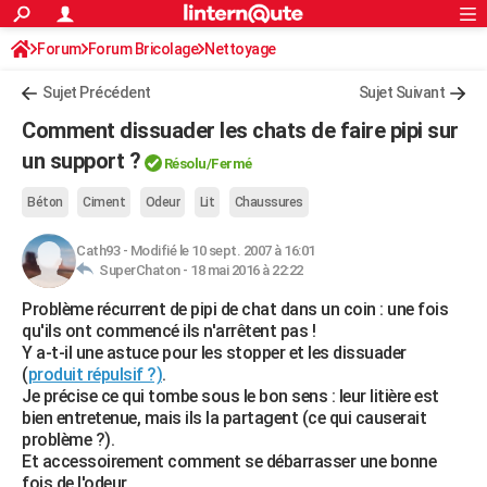
ACTUALITÉS
Forum
Forum Bricolage
Connexion
Nettoyage
S'inscrire
Rechercher
Société
Education
Villes
Politique
Faits Divers
Monde
+
SPORT
Sujet Précédent
Sujet Suivant
Football
Cyclisme
Forum
Coupe du monde 2026
Tennis
Rugby
CULTURE
Comment dissuader les chats de faire pipi sur
TNT
Cinéma
Musique
Programme TV
Streaming
Sorties cinéma
+
un support ?
FINANCE
Résolu/Fermé
Impôts
Immobilier
Banque
Crédit
Retraite
Epargne
Risques naturels par ville
Assurance
AUTO
Béton
Ciment
Odeur
Lit
Chaussures
Réserver un essai
Berlines
Forum auto
Essais
Citadines
SUV
+
HIGH-TECH
Cath93
-
Modifié le 10 sept. 2007 à 16:01
SuperChaton -
18 mai 2016 à 22:22
Meilleur smartphone
Ordinateurs
Guide high-tech
Mobiles
Internet
Jeux vidéo
+
BRICOLAGE
Problème récurrent de pipi de chat dans un coin : une fois
qu'ils ont commencé ils n'arrêtent pas !
Aménagement intérieur
Cuisine
Jardinage
+
Forum
Extérieur
Salle de bains
Rangement
WEEK-END
Y a-t-il une astuce pour les stopper et les dissuader
(
produit répulsif ?)
.
Escapades
Expositions
Week-end nature
Guides de France
Patrimoine
Musées
+
LIFESTYLE
Je précise ce qui tombe sous le bon sens : leur litière est
bien entretenue, mais ils la partagent (ce qui causerait
Bien-être
Mode
+
Art de vivre
Loisirs
Modes de vie
SANTE
problème ?).
Et accessoirement comment se débarrasser une bonne
Guide de la santé
Médicaments
+
Alimentation
Maladies
Sommeil
VOYAGE
fois de l'odeur.