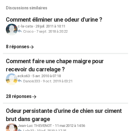
Discussions similaires
Comment éliminer une odeur d'urine ?
c-la-cata
-
28 juil. 2011 à 10:11
Croco
-
7 sept. 2018 à 20:22
8 réponses
Comment faire une chape maigre pour
recevoir du carrelage ?
ecko63
-
5 avr. 2010 à 07:18
Danois333
-
9 oct. 2019 à 03:21
28 réponses
Odeur persistante d'urine de chien sur ciment
brut dans garage
Jean-Luc THEVENOT
-
11 mai 2012 à 14:56
Lolo32
-
10 juil. 2019 à 17:15