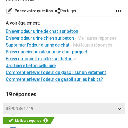
City break
Voyage de noces
Climat
Destinations
Voyage nature
Forum
+
PHOTO
Posez votre question
Partager
GUIDES D'ACHAT
A voir également:
BONS PLANS
Enlever odeur urine de chat sur béton
Enlever odeur urine chien sur beton
- Meilleures réponses
CARTE DE VOEUX
Supprimer l'odeur d'urine de chat
- Meilleures réponses
Enlever ancienne odeur urine chat parquet
Carte Bonne année
Carte Pâques
Carte de Noël
Carte Saint-Valentin
Carte d'anniversaire
DICTIONNAIRE
Enlever moquette collée sur béton
✓
Biographies
Expressions
Dictionnaire
Citations
Proverbes
PROGRAMME TV
Jardiniere beton cellulaire
Comment enlever l'odeur du gasoil sur un vêtement
COPAINS D'AVANT
Comment enlever l'odeur de gasoil sur les habits?
Se connecter
Collèges
Universités
Service militaire
S'inscrire
Lycées
Primaires
Entreprises
Avis de recherche
AVIS DE DÉCÈS
19 réponses
FORUM
RÉPONSE 1 / 19
Lifestyle
Sport
Television
Cinema
Bricolage
Culture
Auto
Voyage
Meilleure réponse