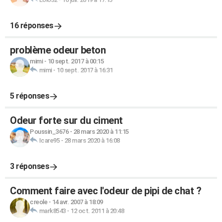
16 réponses
problème odeur beton
mimi
-
10 sept. 2017 à 00:15
mimi
-
10 sept. 2017 à 16:31
5 réponses
Odeur forte sur du ciment
Poussin_3676
-
28 mars 2020 à 11:15
Icare95
-
28 mars 2020 à 16:08
3 réponses
Comment faire avec l'odeur de pipi de chat ?
creole
-
14 avr. 2007 à 18:09
mark8543
-
12 oct. 2011 à 20:48