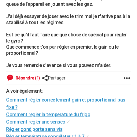
queue de l'appareil en jouant avec les gaz.
City break
Voyage de noces
Climat
Destinations
Voyage nature
Forum
+
PHOTO
J'ai déjà essayer de jouer avec le trim mai je n'arrive pas à la
GUIDES D'ACHAT
stabilisé à tout les régimes.
BONS PLANS
Est ce qu'il faut faire quelque chose de spécial pour régler
le gyro?
CARTE DE VOEUX
Que commence t'on par régler en premier, le gain ou le
proportionnal?
Carte Bonne année
Carte Pâques
Carte de Noël
Carte Saint-Valentin
Carte d'anniversaire
DICTIONNAIRE
Je vous remercie d'avance si vous pouvez m'aider.
Biographies
Expressions
Dictionnaire
Citations
Proverbes
PROGRAMME TV
Répondre (1)
Partager
COPAINS D'AVANT
A voir également:
Se connecter
Collèges
Universités
Service militaire
S'inscrire
Lycées
Primaires
Entreprises
Avis de recherche
AVIS DE DÉCÈS
Comment régler correctement gain et proportionnal pas
FORUM
fixe ?
Comment regler la temperature du frigo
Lifestyle
Sport
Television
Cinema
Bricolage
Culture
Auto
Voyage
Comment regler une senseo
✓
Régler gond porte sans vis
Régler température congélateur 1 à 7
✓