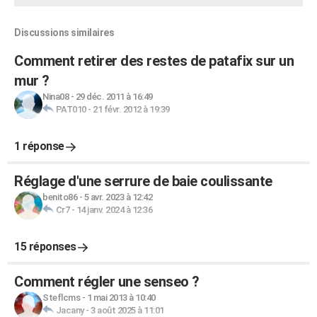
Discussions similaires
Comment retirer des restes de patafix sur un
mur ?
Nina08
-
29 déc. 2011 à 16:49
PAT010
-
21 févr. 2012 à 19:39
1 réponse
Réglage d'une serrure de baie coulissante
benito86
-
5 avr. 2023 à 12:42
Cr7
-
14 janv. 2024 à 12:36
15 réponses
Comment régler une senseo ?
Steflcms
-
1 mai 2013 à 10:40
Jacany
-
3 août 2025 à 11:01