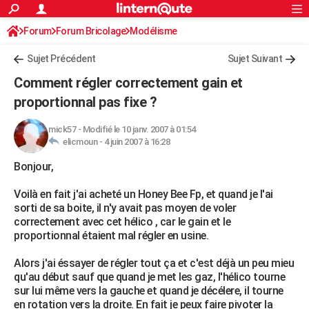
ACTUALITÉS
Forum
Forum Bricolage
Connexion
Modélisme
S'inscrire
Rechercher
Société
Education
Villes
Politique
Faits Divers
Monde
+
SPORT
Sujet Précédent
Sujet Suivant
Football
Cyclisme
Forum
Coupe du monde 2026
Tennis
Rugby
CULTURE
Comment régler correctement gain et
TNT
Cinéma
Musique
Programme TV
Streaming
Sorties cinéma
+
proportionnal pas fixe ?
FINANCE
Impôts
Immobilier
Banque
Crédit
Retraite
Epargne
Risques naturels par ville
Assurance
AUTO
mick57
-
Modifié le 10 janv. 2007 à 01:54
elicmoun -
4 juin 2007 à 16:28
Réserver un essai
Berlines
Forum auto
Essais
Citadines
SUV
+
HIGH-TECH
Bonjour,
Meilleur smartphone
Ordinateurs
Guide high-tech
Mobiles
Internet
Jeux vidéo
+
BRICOLAGE
Voilà en fait j'ai acheté un Honey Bee Fp, et quand je l'ai
sorti de sa boite, il n'y avait pas moyen de voler
Aménagement intérieur
Cuisine
Jardinage
+
Forum
Extérieur
Salle de bains
Rangement
WEEK-END
correctement avec cet hélico , car le gain et le
proportionnal étaient mal régler en usine.
Escapades
Expositions
Week-end nature
Guides de France
Patrimoine
Musées
+
LIFESTYLE
Alors j'ai éssayer de régler tout ça et c'est déjà un peu mieu
Bien-être
Mode
+
Art de vivre
Loisirs
Modes de vie
SANTE
qu'au début sauf que quand je met les gaz, l'hélico tourne
sur lui même vers la gauche et quand je décélere, il tourne
Guide de la santé
Médicaments
+
Alimentation
Maladies
Sommeil
VOYAGE
en rotation vers la droite. En fait je peux faire pivoter la