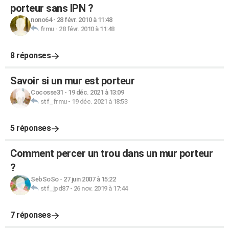
porteur sans IPN ?
nono64
-
28 févr. 2010 à 11:48
frmu
-
28 févr. 2010 à 11:48
8 réponses
Savoir si un mur est porteur
Cocosse31
-
19 déc. 2021 à 13:09
stf_frmu
-
19 déc. 2021 à 18:53
5 réponses
Comment percer un trou dans un mur porteur
?
SebSoSo
-
27 juin 2007 à 15:22
stf_jpd87
-
26 nov. 2019 à 17:44
7 réponses