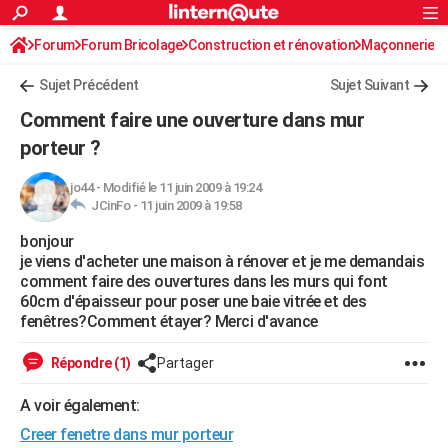
ACTUALITÉS
Forum
Forum Bricolage
Connexion
Construction et rénovation
S'inscrire
Maçonnerie
Rechercher
Société
Education
Villes
Politique
Faits Divers
Monde
+
SPORT
Sujet Précédent
Sujet Suivant
Football
Cyclisme
Forum
Coupe du monde 2026
Tennis
Rugby
CULTURE
Comment faire une ouverture dans mur
TNT
Cinéma
Musique
Programme TV
Streaming
Sorties cinéma
+
porteur ?
FINANCE
Impôts
Immobilier
Banque
Crédit
Retraite
Epargne
Risques naturels par ville
Assurance
AUTO
jo44
-
Modifié le 11 juin 2009 à 19:24
JCinFo -
11 juin 2009 à 19:58
Réserver un essai
Berlines
Forum auto
Essais
Citadines
SUV
+
HIGH-TECH
bonjour
je viens d'acheter une maison à rénover et je me demandais
Meilleur smartphone
Ordinateurs
Guide high-tech
Mobiles
Internet
Jeux vidéo
+
BRICOLAGE
comment faire des ouvertures dans les murs qui font
60cm d'épaisseur pour poser une baie vitrée et des
Aménagement intérieur
Cuisine
Jardinage
+
Forum
Extérieur
Salle de bains
Rangement
WEEK-END
fenêtres?Comment étayer? Merci d'avance
Escapades
Expositions
Week-end nature
Guides de France
Patrimoine
Musées
+
LIFESTYLE
Répondre (1)
Partager
Bien-être
Mode
+
Art de vivre
Loisirs
Modes de vie
SANTE
A voir également:
Guide de la santé
Médicaments
+
Alimentation
Maladies
Sommeil
VOYAGE
Creer fenetre dans mur porteur