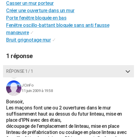
Casser un mur porteur
City break
Voyage de noces
Climat
Destinations
Voyage nature
Forum
+
PHOTO
Créer une ouverture dans un mur
Porte fenêtre bloquée en bas
GUIDES D'ACHAT
Fenêtre oscillo-battant bloquée sans anti fausse
BONS PLANS
manœuvre
✓
Bruit grignotage mur
✓
CARTE DE VOEUX
1 réponse
Carte Bonne année
Carte Pâques
Carte de Noël
Carte Saint-Valentin
Carte d'anniversaire
DICTIONNAIRE
Biographies
Expressions
Dictionnaire
Citations
Proverbes
PROGRAMME TV
RÉPONSE 1 / 1
COPAINS D'AVANT
JCinFo
11 juin 2009 à 19:58
Se connecter
Collèges
Universités
Service militaire
S'inscrire
Lycées
Primaires
Entreprises
Avis de recherche
AVIS DE DÉCÈS
Bonsoir,
FORUM
Les maçons font une ou 2 ouvertures dans le mur
suffisamment haut au dessus du futur linteau, mise en
Lifestyle
Sport
Television
Cinema
Bricolage
Culture
Auto
Voyage
place d'IPN avec des étais,
découpage de l'emplacement de linteau, mise en place
linteau de préfabrication ou coulage en place linteau avec