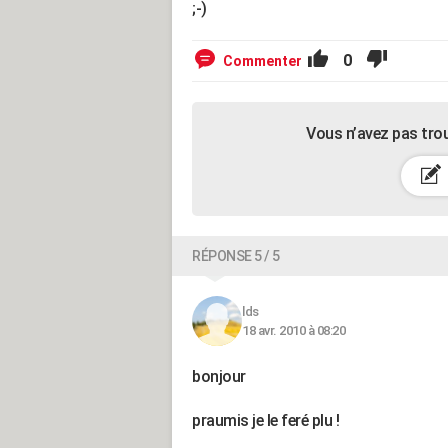
;-)
0
Commenter
Vous n’avez pas tro
RÉPONSE 5 / 5
lds
18 avr. 2010 à 08:20
bonjour
praumis je le feré plu !