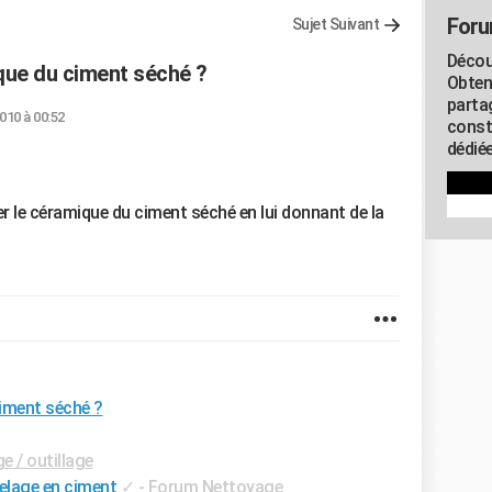
Foru
Sujet Suivant
Décou
ue du ciment séché ?
Obten
parta
2010 à 00:52
const
dédiée
r le céramique du ciment séché en lui donnant de la
iment séché ?
e / outillage
elage en ciment
✓
-
Forum Nettoyage