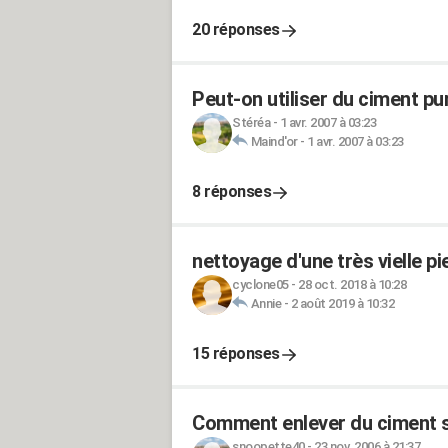
20 réponses
Peut-on utiliser du ciment pu
Stéréa
-
1 avr. 2007 à 03:23
Maind'or
-
1 avr. 2007 à 03:23
8 réponses
nettoyage d'une très vielle p
cyclone05
-
28 oct. 2018 à 10:28
Annie
-
2 août 2019 à 10:32
15 réponses
Comment enlever du ciment se
snoopette40
-
23 nov. 2006 à 21:37