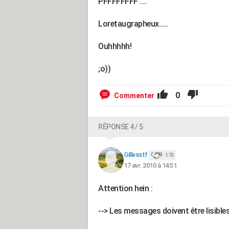
PFFFFFFFF ....
Loretaugrapheux.....
Ouhhhhh!
;o))
0
Commenter
RÉPONSE 4 / 5
Gillesstf
175
17 avr. 2010 à 14:51
Attention hein :
--> Les messages doivent être lisible