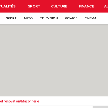
TUALITÉS
SPORT
CULTURE
FINANCE
A
SPORT
AUTO
TELEVISION
VOYAGE
CINEMA
et rénovation
Maçonnerie