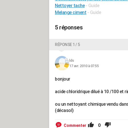
Nettoyer tache
- Guide
Melange ciment
- Guide
5 réponses
RÉPONSE 1 / 5
lds
17 avr. 2010 à 07:55
bonjour
acide chloridrique dilué à 10 /100 e
ou un nettoyant chimique vendu dans
(décasol)
0
Commenter