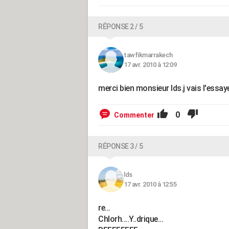
RÉPONSE 2 / 5
tawfikmarrakech
17 avr. 2010 à 12:09
merci bien monsieur Ids.j vais l'essay
0
Commenter
RÉPONSE 3 / 5
lds
17 avr. 2010 à 12:55
re...
Chlorh....Y..drique...