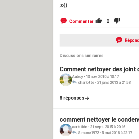
;o))
0
Commenter
Répond
Discussions similaires
Comment nettoyer des joint d
Aubsy
-
13 nov. 2010 à 10:17
charlotte
-
21 janv. 2013 à 21:58
8 réponses
comment nettoyer le condens
aaristide
-
21 sept. 2015 à 20:16
Simone1972
-
5 mai 2018 à 22:17