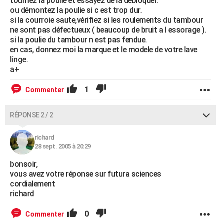
tournez la poulie et essayez de la débloquer.
ou démontez la poulie si c est trop dur.
si la courroie saute,vérifiez si les roulements du tambour
ne sont pas défectueux ( beaucoup de bruit a l essorage ).
si la poulie du tambour n est pas fendue.
en cas, donnez moi la marque et le modele de votre lave
linge.
a+
1
Commenter
RÉPONSE 2 / 2
richard
28 sept. 2005 à 20:29
bonsoir,
vous avez votre réponse sur futura sciences
cordialement
richard
0
Commenter