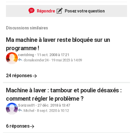
Répondre
Posez votre question
Discussions similaires
Ma machine à laver reste bloquée sur un
programme !
centdring
-
11 oct. 2008 à 17:21
donalexinder24
-
19 mai 2023 à 14:09
24 réponses
Machine à laver : tambour et poulie désaxés :
comment régler le problème ?
Sorizos01
-
27 déc. 2018 à 13:47
Michel
-
8 sept. 2020 à 10:12
6 réponses