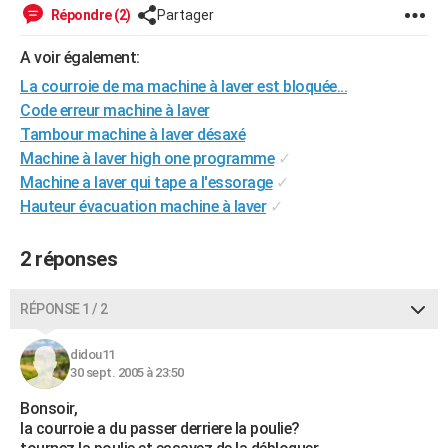
Répondre (2)
Partager
City break
Voyage de noces
Climat
Destinations
Voyage nature
Forum
+
PHOTO
A voir également:
GUIDES D'ACHAT
La courroie de ma machine à laver est bloquée...
BONS PLANS
Code erreur machine à laver
Tambour machine à laver désaxé
CARTE DE VOEUX
Machine à laver high one programme
✓
Carte Bonne année
Carte Pâques
Carte de Noël
Carte Saint-Valentin
Carte d'anniversaire
Machine a laver qui tape a l'essorage
✓
DICTIONNAIRE
Hauteur évacuation machine à laver
✓
Biographies
Expressions
Dictionnaire
Citations
Proverbes
PROGRAMME TV
2 réponses
COPAINS D'AVANT
Se connecter
Collèges
Universités
Service militaire
S'inscrire
Lycées
Primaires
Entreprises
Avis de recherche
AVIS DE DÉCÈS
RÉPONSE 1 / 2
FORUM
didou11
30 sept. 2005 à 23:50
Lifestyle
Sport
Television
Cinema
Bricolage
Culture
Auto
Voyage
Bonsoir,
la courroie a du passer derriere la poulie?