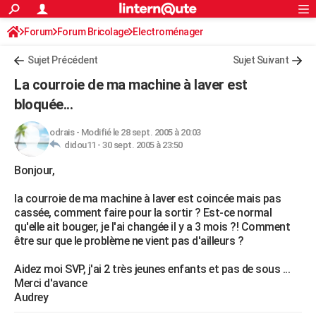
ACTUALITÉS
Forum
Forum Bricolage
Connexion
Electroménager
S'inscrire
Rechercher
Société
Education
Villes
Politique
Faits Divers
Monde
+
SPORT
Sujet Précédent
Sujet Suivant
Football
Cyclisme
Forum
Coupe du monde 2026
Tennis
Rugby
CULTURE
La courroie de ma machine à laver est
TNT
Cinéma
Musique
Programme TV
Streaming
Sorties cinéma
+
bloquée...
FINANCE
Impôts
Immobilier
Banque
Crédit
Retraite
Epargne
Risques naturels par ville
Assurance
AUTO
odrais
-
Modifié le 28 sept. 2005 à 20:03
didou11 -
30 sept. 2005 à 23:50
Réserver un essai
Berlines
Forum auto
Essais
Citadines
SUV
+
HIGH-TECH
Bonjour,
Meilleur smartphone
Ordinateurs
Guide high-tech
Mobiles
Internet
Jeux vidéo
+
BRICOLAGE
la courroie de ma machine à laver est coincée mais pas
cassée, comment faire pour la sortir ? Est-ce normal
Aménagement intérieur
Cuisine
Jardinage
+
Forum
Extérieur
Salle de bains
Rangement
WEEK-END
qu'elle ait bouger, je l'ai changée il y a 3 mois ?! Comment
être sur que le problème ne vient pas d'ailleurs ?
Escapades
Expositions
Week-end nature
Guides de France
Patrimoine
Musées
+
LIFESTYLE
Aidez moi SVP, j'ai 2 très jeunes enfants et pas de sous ...
Bien-être
Mode
+
Art de vivre
Loisirs
Modes de vie
SANTE
Merci d'avance
Audrey
Guide de la santé
Médicaments
+
Alimentation
Maladies
Sommeil
VOYAGE