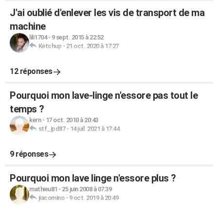
J'ai oublié d'enlever les vis de transport de ma
machine
lili1704
-
9 sept. 2015 à 22:52
Ketchup
-
21 oct. 2020 à 17:27
12 réponses
Pourquoi mon lave-linge n'essore pas tout le
temps ?
kern
-
17 oct. 2010 à 20:43
stf_jpd87
-
14 juil. 2021 à 17:44
9 réponses
Pourquoi mon lave linge n'essore plus ?
mathieu81
-
25 juin 2008 à 07:39
jiacomino
-
9 oct. 2019 à 20:49