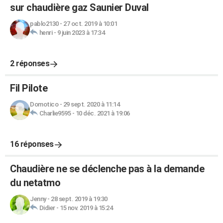
sur chaudière gaz Saunier Duval
pablo2130
-
27 oct. 2019 à 10:01
henri
-
9 juin 2023 à 17:34
2 réponses
Fil Pilote
Domotico
-
29 sept. 2020 à 11:14
Charlie9595
-
10 déc. 2021 à 19:06
16 réponses
Chaudière ne se déclenche pas à la demande
du netatmo
Jenny
-
28 sept. 2019 à 19:30
Didier
-
15 nov. 2019 à 15:24