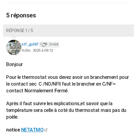
5 réponses
RÉPONSE 1 / 5
stf_jpd87
29 658
4 déc. 2025 à 08:12
Bonjour
Pour le thermostat vous devez avoir un branchement pour
le contact sec C /NO/NFIl faut le brancher en C/NF=
contact
N
ormalement
F
ermé.
Après il faut suivre les explications,et savoir que la
température sera celle à coté du thermostat mais pas du
poêle.
notice
NETATMO