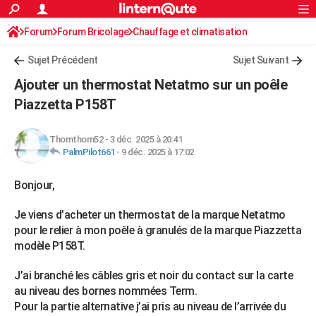
ACTUALITÉS
Forum
Forum Bricolage
Connexion
Chauffage et climatisation
S'inscrire
Rechercher
Société
Education
Villes
Politique
Faits Divers
Monde
+
SPORT
Chauffage bois/pellet/granulés
Sujet Précédent
Sujet Suivant
Football
Cyclisme
Forum
Coupe du monde 2026
Tennis
Rugby
CULTURE
Ajouter un thermostat Netatmo sur un poêle
TNT
Cinéma
Musique
Programme TV
Streaming
Sorties cinéma
+
Piazzetta P158T
FINANCE
Impôts
Immobilier
Banque
Crédit
Retraite
Epargne
Risques naturels par ville
Assurance
AUTO
Thomthom52
-
3 déc. 2025 à 20:41
PalmPilot661
-
9 déc. 2025 à 17:02
Réserver un essai
Berlines
Forum auto
Essais
Citadines
SUV
+
HIGH-TECH
Bonjour,
Meilleur smartphone
Ordinateurs
Guide high-tech
Mobiles
Internet
Jeux vidéo
+
BRICOLAGE
Je viens d’acheter un thermostat de la marque Netatmo
Aménagement intérieur
Cuisine
Jardinage
+
Forum
Extérieur
Salle de bains
Rangement
WEEK-END
pour le relier à mon poêle à granulés de la marque Piazzetta
Escapades
Expositions
Week-end nature
Guides de France
Patrimoine
Musées
+
modèle P158T.
LIFESTYLE
Bien-être
Mode
+
Art de vivre
Loisirs
Modes de vie
J’ai branché les câbles gris et noir du contact sur la carte
SANTE
au niveau des bornes nommées Term.
Guide de la santé
Médicaments
+
Alimentation
Maladies
Sommeil
VOYAGE
Pour la partie alternative j’ai pris au niveau de l’arrivée du