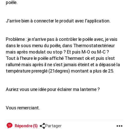
poêle.
City break
Voyage de noces
Climat
Destinations
Voyage nature
Forum
+
PHOTO
GUIDES D'ACHAT
J’arrive bien à connecter le produit avec l’application.
BONS PLANS
Problème : je n’arrive pas à contrôler le poêle avec, je vais
CARTE DE VOEUX
dans le sous menu du poêle, dans Thermostatextérieur
mais après modulat ou stop ? Et puis M-O ou M-C ?
Carte Bonne année
Carte Pâques
Carte de Noël
Carte Saint-Valentin
Carte d'anniversaire
DICTIONNAIRE
Tout à l’heure le poêle affiché Thermext ok et puis s’est
Biographies
Expressions
Dictionnaire
Citations
Proverbes
rallumé mais après il ne s’est jamais éteint et a dépassé la
PROGRAMME TV
température prereglé (21degres) montant a plus de 25.
COPAINS D'AVANT
Se connecter
Collèges
Universités
Service militaire
S'inscrire
Lycées
Primaires
Entreprises
Avis de recherche
AVIS DE DÉCÈS
Auriez vous une idée pour éclairer ma lanterne ?
FORUM
Vous remerciant.
Lifestyle
Sport
Television
Cinema
Bricolage
Culture
Auto
Voyage
Répondre (5)
Partager