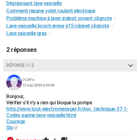
Dégraissant lave vaisselle
City break
Voyage de noces
Climat
Destinations
Voyage nature
Forum
+
PHOTO
Comment reparer volet roulant electrique
Problème machine à laver indesit voyant clignote
✓
GUIDES D'ACHAT
Lave-vaisselle bosch erreur e15 robinet clignote
✓
BONS PLANS
Lave vaisselle gras
✓
CARTE DE VOEUX
2 réponses
Carte Bonne année
Carte Pâques
Carte de Noël
Carte Saint-Valentin
Carte d'anniversaire
DICTIONNAIRE
RÉPONSE 1 / 2
Biographies
Expressions
Dictionnaire
Citations
Proverbes
PROGRAMME TV
JCinFo
COPAINS D'AVANT
13 mai 2009 à 09:38
Se connecter
Collèges
Universités
Service militaire
S'inscrire
Lycées
Primaires
Entreprises
Avis de recherche
Bonjour,
AVIS DE DÉCÈS
Vérifier s'il n'y a rien qui bloque la pompe
http://www.tout-electromenager.fr/doc_technique-37-1-
FORUM
Codes-panne-lave-vaisselle.html
Lifestyle
Sport
Television
Cinema
Bricolage
Culture
Auto
Voyage
Courage
Sls