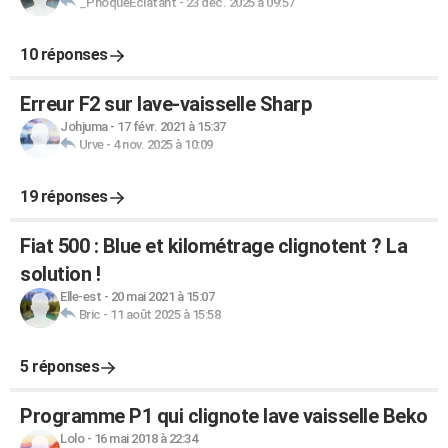
_PhoqueEclatant
-
23 déc. 2025 à 09:57
10 réponses
Erreur F2 sur lave-vaisselle Sharp
Johjuma
-
17 févr. 2021 à 15:37
Urve
-
4 nov. 2025 à 10:09
19 réponses
Fiat 500 : Blue et kilométrage clignotent ? La
solution !
Elle-est
-
20 mai 2021 à 15:07
Bric
-
11 août 2025 à 15:58
5 réponses
Programme P1 qui clignote lave vaisselle Beko
Lolo
-
16 mai 2018 à 22:34