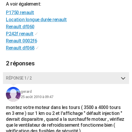
A voir également:
City break
Voyage de noces
Climat
Destinations
Voyage nature
Forum
+
PHOTO
P1750 renault
GUIDES D'ACHAT
Location longue durée renault
Renault df060
BONS PLANS
P242f renault
✓
Renault 0002f6
CARTE DE VOEUX
Renault df068
✓
Carte Bonne année
Carte Pâques
Carte de Noël
Carte Saint-Valentin
Carte d'anniversaire
DICTIONNAIRE
2 réponses
Biographies
Expressions
Dictionnaire
Citations
Proverbes
PROGRAMME TV
RÉPONSE 1 / 2
COPAINS D'AVANT
Se connecter
Collèges
Universités
Service militaire
S'inscrire
Lycées
Primaires
Entreprises
Avis de recherche
AVIS DE DÉCÈS
gerard
25 août 2010 à 09:47
FORUM
montez votre moteur dans les tours ( 3500 a 4000 tours
en 3 eme ) sur 1 km ou 2 et l'affichage " défault injection "
Lifestyle
Sport
Television
Cinema
Bricolage
Culture
Auto
Voyage
devrait disparaitre , quand a la surchauffe moteur , vérifiez
que le ventilateur de refroidissement fonctionne bien (
vérification des fusibles de sécurité )