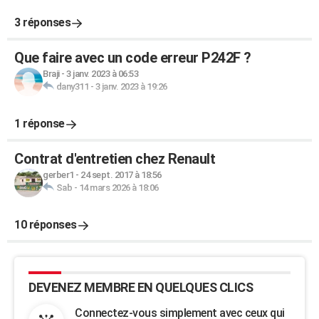
3 réponses
Que faire avec un code erreur P242F ?
Braji
-
3 janv. 2023 à 06:53
dany311
-
3 janv. 2023 à 19:26
1 réponse
Contrat d'entretien chez Renault
gerber1
-
24 sept. 2017 à 18:56
Sab
-
14 mars 2026 à 18:06
10 réponses
DEVENEZ MEMBRE EN QUELQUES CLICS
Connectez-vous simplement avec ceux qui