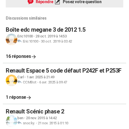
Répondre
Posez votre question
Discussions similaires
Boîte edc megane 3 de 2012 1.5
Eric10100
-
28 oct. 2019 à 14:53
Eric10100
-
30 oct. 2019 à 03:42
16 réponses
Renault Espace 5 code défaut P242F et P253F
Carl
-
1 avr. 2025 à 21:49
CCMBot
-
6 avr. 2025 à 09:47
1 réponse
Renault Scénic phase 2
ben
-
20 nov. 2015 à 14:42
snocky.
-
21 nov. 2015 à 01:10