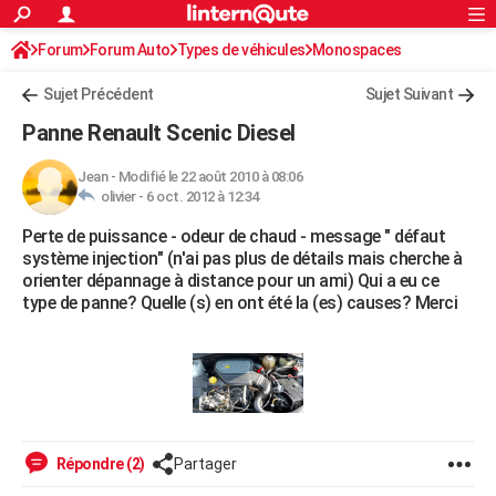
ACTUALITÉS
Forum
Forum Auto
Types de véhicules
Connexion
S'inscrire
Monospaces
Rechercher
Société
Education
Villes
Politique
Faits Divers
Monde
+
SPORT
Sujet Précédent
Sujet Suivant
Football
Cyclisme
Forum
Coupe du monde 2026
Tennis
Rugby
CULTURE
Panne Renault Scenic Diesel
TNT
Cinéma
Musique
Programme TV
Streaming
Sorties cinéma
+
FINANCE
Jean
-
Modifié le 22 août 2010 à 08:06
olivier -
6 oct. 2012 à 12:34
Impôts
Immobilier
Banque
Crédit
Retraite
Epargne
Risques naturels par ville
Assurance
AUTO
Perte de puissance - odeur de chaud - message " défaut
Réserver un essai
Berlines
Forum auto
Essais
Citadines
SUV
+
HIGH-TECH
système injection" (n'ai pas plus de détails mais cherche à
orienter dépannage à distance pour un ami) Qui a eu ce
Meilleur smartphone
Ordinateurs
Guide high-tech
Mobiles
Internet
Jeux vidéo
+
BRICOLAGE
type de panne? Quelle (s) en ont été la (es) causes? Merci
Aménagement intérieur
Cuisine
Jardinage
+
Forum
Extérieur
Salle de bains
Rangement
WEEK-END
Escapades
Expositions
Week-end nature
Guides de France
Patrimoine
Musées
+
LIFESTYLE
Bien-être
Mode
+
Art de vivre
Loisirs
Modes de vie
SANTE
Répondre (2)
Partager
Guide de la santé
Médicaments
+
Alimentation
Maladies
Sommeil
VOYAGE