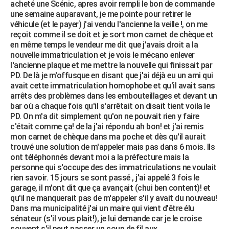
acheté une Scénic, apres avoir rempli le bon de commande
une semaine auparavant, je me pointe pour retirer le
véhicule (et le payer) j'ai vendu l'ancienne la veille !, on me
reçoit comme il se doit et je sort mon carnet de chèque et
en même temps le vendeur me dit que j'avais droit a la
nouvelle immatriculation et je vois le mécano enlever
l'ancienne plaque et me mettre la nouvelle qui finissait par
PD. De là je m'offusque en disant que j'ai déjà eu un ami qui
avait cette immatriculation homophobe et qu'il avait sans
arrêts des problèmes dans les embouteillages et devant un
bar où a chaque fois qu'il s'arrêtait on disait tient voila le
PD. On m'a dit simplement qu'on ne pouvait rien y faire
c'était comme ça! de la j'ai répondu ah bon! et j'ai remis
mon carnet de chèque dans ma poche et dès qu'il aurait
trouvé une solution de m'appeler mais pas dans 6 mois. Ils
ont téléphonnés devant moi a la préfecture mais la
personne qui s'occupe des des immatriculations ne voulait
rien savoir. 15 jours se sont passé , j'ai appelé 3 fois le
garage, il m'ont dit que ça avançait (chui ben content)! et
qu'il ne manquerait pas de m'appeler s'il y avait du nouveau!
Dans ma municipalité j'ai un maire qui vient d'être élu
sénateur (s'il vous plait!), je lui demande car je le croise
souvent s'il peut passer un coup de fil aux