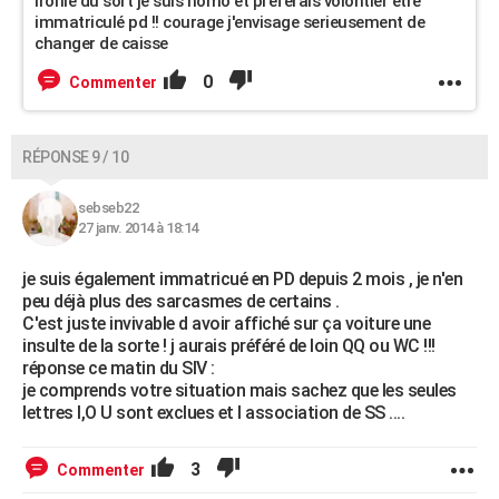
ironie du sort je suis homo et preférais volontier etre
immatriculé pd !! courage j'envisage serieusement de
changer de caisse
0
Commenter
RÉPONSE 9 / 10
sebseb22
27 janv. 2014 à 18:14
je suis également immatricué en PD depuis 2 mois , je n'en
peu déjà plus des sarcasmes de certains .
C'est juste invivable d avoir affiché sur ça voiture une
insulte de la sorte ! j aurais préféré de loin QQ ou WC !!!
réponse ce matin du SIV :
je comprends votre situation mais sachez que les seules
lettres I,O U sont exclues et l association de SS ....
3
Commenter