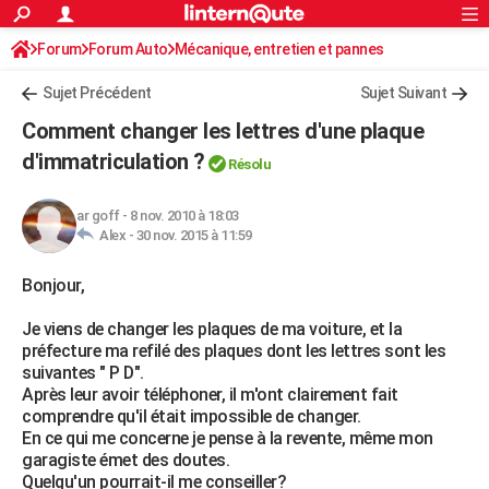
ACTUALITÉS
Forum
Forum Auto
Mécanique, entretien et pannes
Connexion
S'inscrire
Rechercher
Société
Education
Villes
Politique
Faits Divers
Monde
+
SPORT
Sujet Précédent
Sujet Suivant
Football
Cyclisme
Forum
Coupe du monde 2026
Tennis
Rugby
CULTURE
Comment changer les lettres d'une plaque
TNT
Cinéma
Musique
Programme TV
Streaming
Sorties cinéma
+
d'immatriculation ?
FINANCE
Résolu
Impôts
Immobilier
Banque
Crédit
Retraite
Epargne
Risques naturels par ville
Assurance
AUTO
ar goff
-
8 nov. 2010 à 18:03
Alex -
30 nov. 2015 à 11:59
Réserver un essai
Berlines
Forum auto
Essais
Citadines
SUV
+
HIGH-TECH
Bonjour,
Meilleur smartphone
Ordinateurs
Guide high-tech
Mobiles
Internet
Jeux vidéo
+
BRICOLAGE
Je viens de changer les plaques de ma voiture, et la
Aménagement intérieur
Cuisine
Jardinage
+
Forum
Extérieur
Salle de bains
Rangement
WEEK-END
préfecture ma refilé des plaques dont les lettres sont les
suivantes " P D".
Escapades
Expositions
Week-end nature
Guides de France
Patrimoine
Musées
+
LIFESTYLE
Après leur avoir téléphoner, il m'ont clairement fait
comprendre qu'il était impossible de changer.
Bien-être
Mode
+
Art de vivre
Loisirs
Modes de vie
SANTE
En ce qui me concerne je pense à la revente, même mon
garagiste émet des doutes.
Guide de la santé
Médicaments
+
Alimentation
Maladies
Sommeil
VOYAGE
Quelqu'un pourrait-il me conseiller?