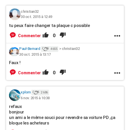
christian32
30 oct. 2015 à 12:49
tu peux faire changer ta plaque c possible
0
Commenter
Paul-Bernard
>
christian32
4 655
30 oct. 2015 à 13:17
Faux !
0
Commenter
xplom
2 686
6 nov. 2015 à 10:38
refaux
bonjour
un ami a le même souci pour revendre sa voiture PD ,ça
bloque les acheteurs