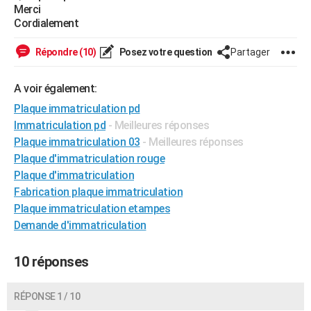
Merci
City break
Voyage de noces
Climat
Destinations
Voyage nature
Forum
+
PHOTO
Cordialement
GUIDES D'ACHAT
Répondre (10)
Posez votre question
Partager
BONS PLANS
A voir également:
CARTE DE VOEUX
Plaque immatriculation pd
Immatriculation pd
- Meilleures réponses
Carte Bonne année
Carte Pâques
Carte de Noël
Carte Saint-Valentin
Carte d'anniversaire
DICTIONNAIRE
Plaque immatriculation 03
- Meilleures réponses
Biographies
Expressions
Dictionnaire
Citations
Proverbes
PROGRAMME TV
Plaque d'immatriculation rouge
Plaque d'immatriculation
COPAINS D'AVANT
Fabrication plaque immatriculation
Plaque immatriculation etampes
Se connecter
Collèges
Universités
Service militaire
S'inscrire
Lycées
Primaires
Entreprises
Avis de recherche
AVIS DE DÉCÈS
Demande d'immatriculation
FORUM
10 réponses
Lifestyle
Sport
Television
Cinema
Bricolage
Culture
Auto
Voyage
RÉPONSE 1 / 10