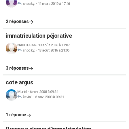
snocky.
-
11 mars 2019 à 17:46
2 réponses
immatriculation péjorative
NANTES44
-
13 août 2016 à 11:07
snocky.
-
13 août 2016 à 21:06
3 réponses
cote argus
Muriel
-
6 nov. 2008 à 09:31
kevin1
-
6 nov. 2008 à 09:31
1 réponse