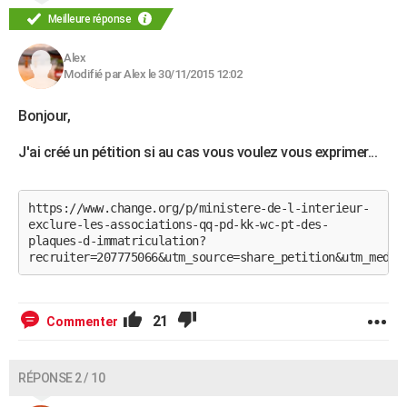
Meilleure réponse
Alex
Modifié par Alex le 30/11/2015 12:02
Bonjour,
J'ai créé un pétition si au cas vous voulez vous exprimer...
https://www.change.org/p/ministere-de-l-interieur-
exclure-les-associations-qq-pd-kk-wc-pt-des-
plaques-d-immatriculation?
recruiter=207775066&utm_source=share_petition&utm_mediu
21
Commenter
RÉPONSE 2 / 10