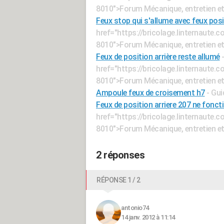
8010">Forum Mécanique, entretien e
Feux stop qui s'allume avec feux posi
href="https://bricolage.linternaute
8010">Forum Mécanique, entretien e
Feux de position arrière reste allumé
href="https://bricolage.linternaute
8010">Forum Mécanique, entretien e
Ampoule feux de croisement h7
- Gui
Feux de position arriere 207 ne fonct
href="https://bricolage.linternaute
8010">Forum Mécanique, entretien e
2 réponses
RÉPONSE 1 / 2
antonio74
14 janv. 2012 à 11:14