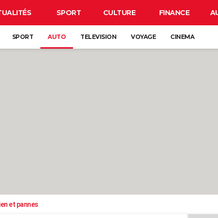
TUALITÉS
SPORT
CULTURE
FINANCE
A
SPORT
AUTO
TELEVISION
VOYAGE
CINEMA
ien et pannes