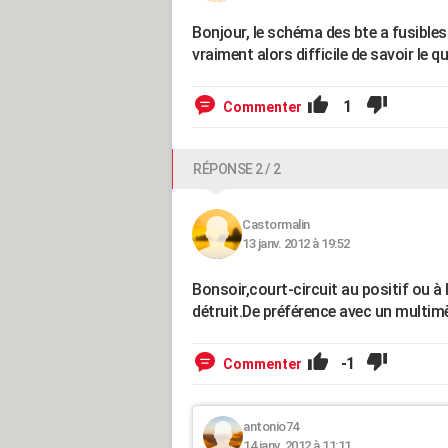
Bonjour, le schéma des bte a fusibl
vraiment alors difficile de savoir le que
1
Commenter
RÉPONSE 2 / 2
Castormalin
13 janv. 2012 à 19:52
Bonsoir,court-circuit au positif ou à l
détruit.De préférence avec un multimèt
-1
Commenter
antonio74
14 janv. 2012 à 11:11