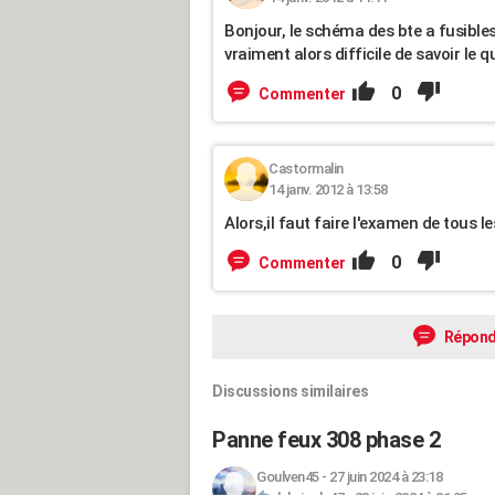
Bonjour, le schéma des bte a fusibl
vraiment alors difficile de savoir le qu
0
Commenter
Castormalin
14 janv. 2012 à 13:58
Alors,il faut faire l'examen de tous les
0
Commenter
Répond
Discussions similaires
Panne feux 308 phase 2
Goulven45
-
27 juin 2024 à 23:18