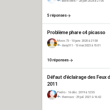
labricole47
-
28 juin 2024 à 21:05
5 réponses
Problème phare c4 picasso
Moon.73
-
10 janv. 2020 à 21:58
dany311
-
13 mai 2023 à 15:01
10 réponses
Défaut d'éclairage des Feux d
2011
Pedro
-
16 déc. 2019 à 12:55
themous
-
29 juil. 2021 à 16:42