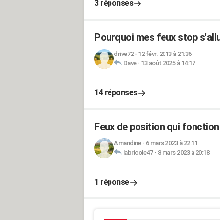
3 réponses
Pourquoi mes feux stop s'all
drive72
-
12 févr. 2013 à 21:36
Dave
-
13 août 2025 à 14:17
14 réponses
Feux de position qui fonctio
Amandine
-
6 mars 2023 à 22:11
labricole47
-
8 mars 2023 à 20:18
1 réponse