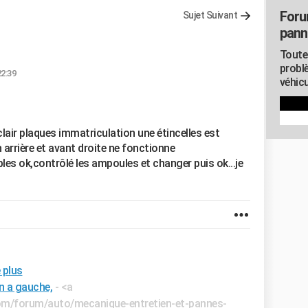
Foru
Sujet Suivant
pann
Toute
probl
22:39
véhicu
lair plaques immatriculation une étincelles est
 arrière et avant droite ne fonctionne
bles ok,contrôlé les ampoules et changer puis ok...je
 plus
on a gauche,
- <a
.com/forum/auto/mecanique-entretien-et-pannes-