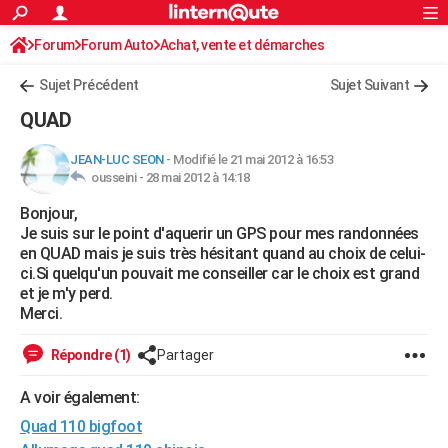
ACTUALITÉS
Forum
Forum Auto
Achat, vente et démarches
Connexion
S'inscrire
Rechercher
Société
Education
Villes
Politique
Faits Divers
Monde
+
SPORT
Sujet Précédent
Sujet Suivant
Football
Cyclisme
Forum
Coupe du monde 2026
Tennis
Rugby
CULTURE
QUAD
TNT
Cinéma
Musique
Programme TV
Streaming
Sorties cinéma
+
FINANCE
JEAN-LUC SEON
-
Modifié le 21 mai 2012 à 16:53
ousseini -
28 mai 2012 à 14:18
Impôts
Immobilier
Banque
Crédit
Retraite
Epargne
Risques naturels par ville
Assurance
AUTO
Bonjour,
Réserver un essai
Berlines
Forum auto
Essais
Citadines
SUV
+
HIGH-TECH
Je suis sur le point d'aquerir un GPS pour mes randonnées
en QUAD mais je suis très hésitant quand au choix de celui-
Meilleur smartphone
Ordinateurs
Guide high-tech
Mobiles
Internet
Jeux vidéo
+
BRICOLAGE
ci.Si quelqu'un pouvait me conseiller car le choix est grand
et je m'y perd.
Aménagement intérieur
Cuisine
Jardinage
+
Forum
Extérieur
Salle de bains
Rangement
WEEK-END
Merci.
Escapades
Expositions
Week-end nature
Guides de France
Patrimoine
Musées
+
LIFESTYLE
Répondre (1)
Partager
Bien-être
Mode
+
Art de vivre
Loisirs
Modes de vie
SANTE
A voir également:
Quad 110 bigfoot
Guide de la santé
Médicaments
+
Alimentation
Maladies
Sommeil
VOYAGE