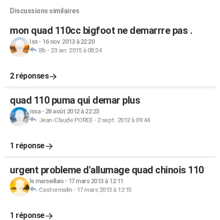
Discussions similaires
mon quad 110cc bigfoot ne demarrre pas .
Iss
-
16 nov. 2013 à 22:20
Bb
-
23 avr. 2015 à 08:24
2 réponses
quad 110 puma qui demar plus
issa
-
28 août 2012 à 22:23
Jean-Claude POREE
-
2 sept. 2012 à 09:44
1 réponse
urgent probleme d'allumage quad chinois 110
le marseillais
-
17 mars 2013 à 12:11
Castormalin
-
17 mars 2013 à 12:15
1 réponse