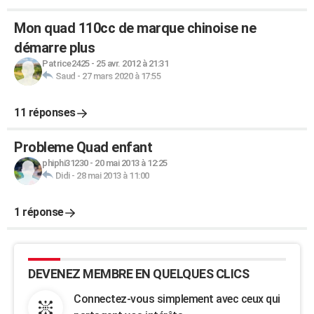
Mon quad 110cc de marque chinoise ne
démarre plus
Patrice2425
-
25 avr. 2012 à 21:31
Saud
-
27 mars 2020 à 17:55
11 réponses
Probleme Quad enfant
phiphi31230
-
20 mai 2013 à 12:25
Didi
-
28 mai 2013 à 11:00
1 réponse
DEVENEZ MEMBRE EN QUELQUES CLICS
Connectez-vous simplement avec ceux qui