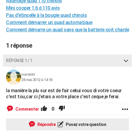
Allumage quad 110 chinois
City break
Voyage de noces
Climat
Destinations
Voyage nature
Forum
+
PHOTO
Mini cooper 1.6 d 110 avis
Pas d'étincelle à la bougie quad chinois
GUIDES D'ACHAT
Comment démarrer un quad automatique
Comment démarre un quad sans que la batterie soit charde
BONS PLANS
CARTE DE VOEUX
1 réponse
Carte Bonne année
Carte Pâques
Carte de Noël
Carte Saint-Valentin
Carte d'anniversaire
DICTIONNAIRE
RÉPONSE 1 / 1
Biographies
Expressions
Dictionnaire
Citations
Proverbes
PROGRAMME TV
ousseini
28 mai 2012 à 14:18
COPAINS D'AVANT
la manière la plu sur est de fair cekui vous di votre coeur
Se connecter
Collèges
Universités
Service militaire
S'inscrire
Lycées
Primaires
Entreprises
Avis de recherche
AVIS DE DÉCÈS
c'est tou,car ci j'etais a votre place c'est ceque je ferai.
FORUM
0
Commenter
Lifestyle
Sport
Television
Cinema
Bricolage
Culture
Auto
Voyage
Répondre
Posez votre question