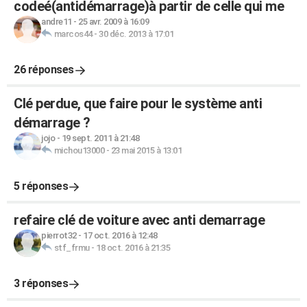
codeé(antidémarrage)à partir de celle qui me
andre11
-
25 avr. 2009 à 16:09
marcos44
-
30 déc. 2013 à 17:01
26 réponses
Clé perdue, que faire pour le système anti
démarrage ?
jojo
-
19 sept. 2011 à 21:48
michou13000
-
23 mai 2015 à 13:01
5 réponses
refaire clé de voiture avec anti demarrage
pierrot32
-
17 oct. 2016 à 12:48
stf_frmu
-
18 oct. 2016 à 21:35
3 réponses