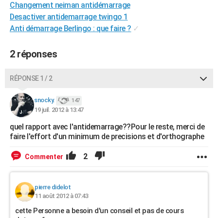
Changement neiman antidémarrage
City break
Voyage de noces
Climat
Destinations
Voyage nature
Forum
+
PHOTO
Desactiver antidemarrage twingo 1
Anti démarrage Berlingo : que faire ?
✓
GUIDES D'ACHAT
BONS PLANS
2 réponses
CARTE DE VOEUX
RÉPONSE 1 / 2
Carte Bonne année
Carte Pâques
Carte de Noël
Carte Saint-Valentin
Carte d'anniversaire
DICTIONNAIRE
snocky.
147
Biographies
Expressions
Dictionnaire
Citations
Proverbes
19 juil. 2012 à 13:47
PROGRAMME TV
quel rapport avec l'antidemarrage??Pour le reste, merci de
COPAINS D'AVANT
faire l'effort d'un minimum de precisions et d'orthographe
Se connecter
Collèges
Universités
Service militaire
S'inscrire
Lycées
Primaires
Entreprises
Avis de recherche
AVIS DE DÉCÈS
2
Commenter
FORUM
Lifestyle
Sport
Television
Cinema
Bricolage
Culture
Auto
Voyage
pierre didelot
11 août 2012 à 07:43
cette Personne a besoin d'un conseil et pas de cours