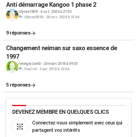
Anti démarrage Kangoo 1 phase 2
Ulysse1858
-
6 oct. 2024 à 21:53
Ulysse5818
-
28 oct. 2024 à 15:44
9 réponses
Changement neiman sur saxo essence de
1997
renegarcia40
-
24 mars 2018 à 09:53
fred.ml
-
3 avr. 2018 à 13:04
5 réponses
DEVENEZ MEMBRE EN QUELQUES CLICS
Connectez-vous simplement avec ceux qui
partagent vos intérêts