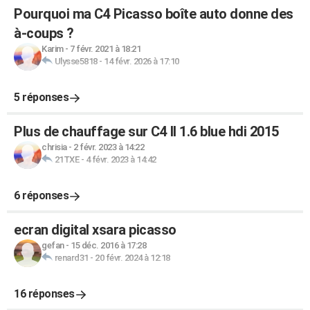
Pourquoi ma C4 Picasso boîte auto donne des
à-coups ?
Karim
-
7 févr. 2021 à 18:21
Ulysse5818
-
14 févr. 2026 à 17:10
5 réponses
Plus de chauffage sur C4 II 1.6 blue hdi 2015
chrisia
-
2 févr. 2023 à 14:22
21TXE
-
4 févr. 2023 à 14:42
6 réponses
ecran digital xsara picasso
gefan
-
15 déc. 2016 à 17:28
renard31
-
20 févr. 2024 à 12:18
16 réponses