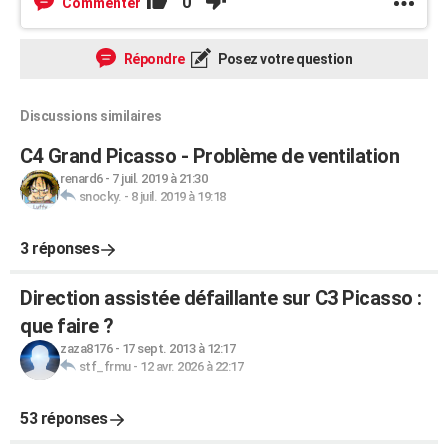
0
Commenter
Répondre
Posez votre question
Discussions similaires
C4 Grand Picasso - Problème de ventilation
renard6
-
7 juil. 2019 à 21:30
snocky.
-
8 juil. 2019 à 19:18
3 réponses
Direction assistée défaillante sur C3 Picasso :
que faire ?
zaza8176
-
17 sept. 2013 à 12:17
stf_frmu
-
12 avr. 2026 à 22:17
53 réponses