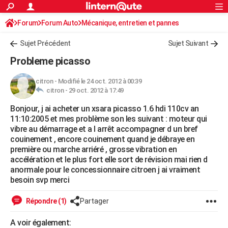
ACTUALITÉS
Forum
Forum Auto
Mécanique, entretien et pannes
Connexion
S'inscrire
Rechercher
Société
Education
Villes
Politique
Faits Divers
Monde
+
SPORT
Sujet Précédent
Sujet Suivant
Football
Cyclisme
Forum
Coupe du monde 2026
Tennis
Rugby
CULTURE
Probleme picasso
TNT
Cinéma
Musique
Programme TV
Streaming
Sorties cinéma
+
FINANCE
citron
-
Modifié le 24 oct. 2012 à 00:39
citron -
29 oct. 2012 à 17:49
Impôts
Immobilier
Banque
Crédit
Retraite
Epargne
Risques naturels par ville
Assurance
AUTO
Bonjour, j ai acheter un xsara picasso 1.6 hdi 110cv an
Réserver un essai
Berlines
Forum auto
Essais
Citadines
SUV
+
HIGH-TECH
11:10:2005 et mes problème son les suivant : moteur qui
vibre au démarrage et a l arrêt accompagner d un bref
Meilleur smartphone
Ordinateurs
Guide high-tech
Mobiles
Internet
Jeux vidéo
+
BRICOLAGE
couinement , encore couinement quand je débraye en
première ou marche arriéré , grosse vibration en
Aménagement intérieur
Cuisine
Jardinage
+
Forum
Extérieur
Salle de bains
Rangement
WEEK-END
accélération et le plus fort elle sort de révision mai rien d
anormale pour le concessionnaire citroen j ai vraiment
Escapades
Expositions
Week-end nature
Guides de France
Patrimoine
Musées
+
LIFESTYLE
besoin svp merci
Bien-être
Mode
+
Art de vivre
Loisirs
Modes de vie
SANTE
Répondre (1)
Partager
Guide de la santé
Médicaments
+
Alimentation
Maladies
Sommeil
VOYAGE
A voir également: