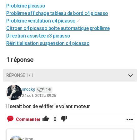
Probleme picasso
City break
Voyage de noces
Climat
Destinations
Voyage nature
Forum
+
PHOTO
Problème affichage tableau de bord c4 picasso
GUIDES D'ACHAT
Problème ventilation c4 picasso
✓
Citroen c4 picasso boîte automatique problème
BONS PLANS
Direction assistée c3 picasso
Réinitialisation suspension c4 picasso
CARTE DE VOEUX
Carte Bonne année
Carte Pâques
Carte de Noël
Carte Saint-Valentin
Carte d'anniversaire
DICTIONNAIRE
1 réponse
Biographies
Expressions
Dictionnaire
Citations
Proverbes
PROGRAMME TV
RÉPONSE 1 / 1
COPAINS D'AVANT
snocky.
147
Se connecter
Collèges
Universités
Service militaire
S'inscrire
Lycées
Primaires
Entreprises
Avis de recherche
24 oct. 2012 à 09:26
AVIS DE DÉCÈS
il serait bon de vérifier le volant moteur
FORUM
0
Commenter
Lifestyle
Sport
Television
Cinema
Bricolage
Culture
Auto
Voyage
citron