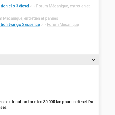
ion clio 3 diesel
✓
-
Forum Mécanique, entretien et
 Mécanique, entretien et pannes
ution twingo 2 essence
✓
-
Forum Mécanique,
 de distribution tous les 80 000 km pour un diesel. Du
sses !