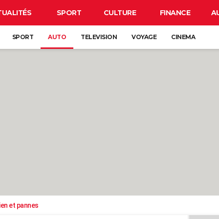
TUALITÉS
SPORT
CULTURE
FINANCE
A
SPORT
AUTO
TELEVISION
VOYAGE
CINEMA
ien et pannes