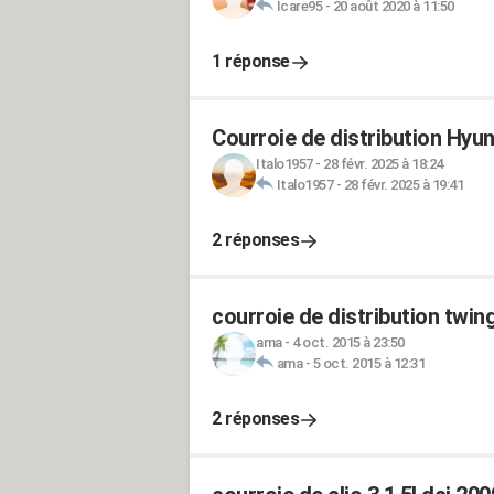
Icare95
-
20 août 2020 à 11:50
1 réponse
Courroie de distribution Hyu
Italo1957
-
28 févr. 2025 à 18:24
Italo1957
-
28 févr. 2025 à 19:41
2 réponses
courroie de distribution twin
ama
-
4 oct. 2015 à 23:50
ama
-
5 oct. 2015 à 12:31
2 réponses