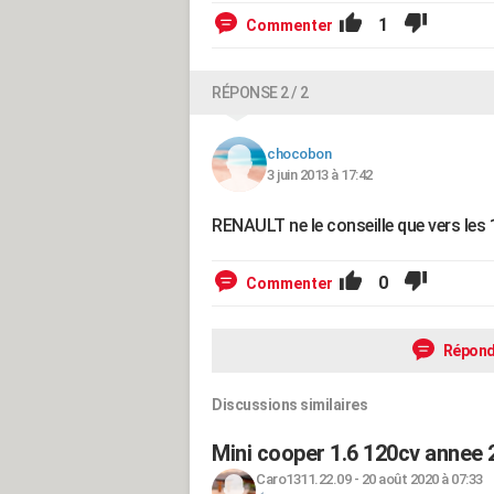
1
Commenter
RÉPONSE 2 / 2
chocobon
3 juin 2013 à 17:42
RENAULT ne le conseille que vers le
0
Commenter
Répond
Discussions similaires
Mini cooper 1.6 120cv annee 
Caro1311.22.09
-
20 août 2020 à 07:33