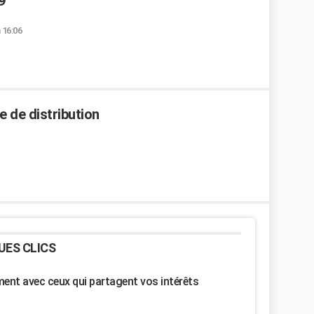
9
à 16:06
ie de distribution
UES CLICS
nt avec ceux qui partagent vos intérêts