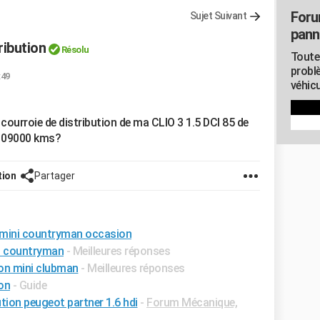
Foru
Sujet Suivant
pann
ribution
Résolu
Toute
probl
:49
véhicu
 courroie de distribution de ma CLIO 3 1.5 DCI 85 de
 109000 kms?
tion
Partager
n mini countryman occasion
ni countryman
- Meilleures réponses
ion mini clubman
- Meilleures réponses
on
- Guide
tion peugeot partner 1.6 hdi
-
Forum Mécanique,