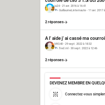
courroie de clio 3 1.5l dci 200
ju24
-
21 avr. 2016 à 16:41
GuillaumeLinternaute
-
11 avr. 2017 
2 réponses
A l' aide j' ai cassé ma courro
MIG40
-
29 sept. 2022 à 18:32
fred.ml
-
30 sept. 2022 à 12:46
2 réponses
DEVENEZ MEMBRE EN QUELQ
Connectez-vous simpleme