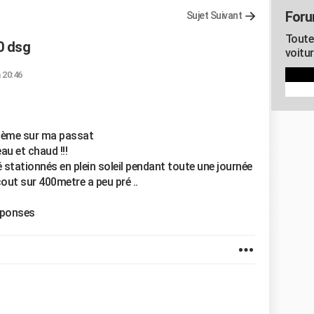
Foru
Sujet Suivant
Toute
0 dsg
voitur
à 20:46
oblème sur ma passat
eau et chaud !!!
é stationnés en plein soleil pendant toute une journée
cout sur 400metre a peu pré ..
éponses