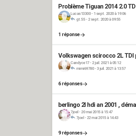
Problème Tiguan 2014 2.0 TD
Lucas13300
-
1 sept. 2020 à 19:06
gt.55
-
2 sept. 2020 à 09:55
1 réponse
Volkswagen scirocco 2L TDI 
Candyce17
-
2 juil. 2021 à 05:12
mimi69780
-
3 juil. 2021 à 13:57
6 réponses
berlingo 2l hdi an 2001 , dém
7joel
-
20 mai 2015 à 15:47
7joel
-
22 mai 2015 à 14:43
9 réponses