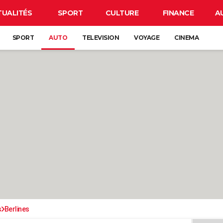
TUALITÉS
SPORT
CULTURE
FINANCE
A
SPORT
AUTO
TELEVISION
VOYAGE
CINEMA
s
Berlines