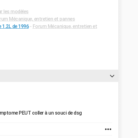
ur les modèles
rum Mécanique, entretien et pannes
 1.2L de 1996
-
Forum Mécanique, entretien et
symptome PEUT coller à un souci de dsg