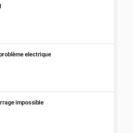
I
problème electrique
arrage impossible