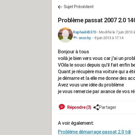
Sujet Précédent
Problème passat 2007 2.0 14
Raphaël45370
-
Modifié le 7 juin 2013 
snocky.
-
8 juin 2013 à 17:14
Bonjour à tous
voilà je bien vers vous car j'ai un pr
VOila le souci depuis qu'il fait enfin b
Quant je récupère ma voiture qui a ét
je démarre et la elle me donne des ac
Avez vous une idée du problème
je vous remercie par avance de vos r
Répondre (3)
Partager
A voir également:
Problème démarrage passat 2.0 tdi