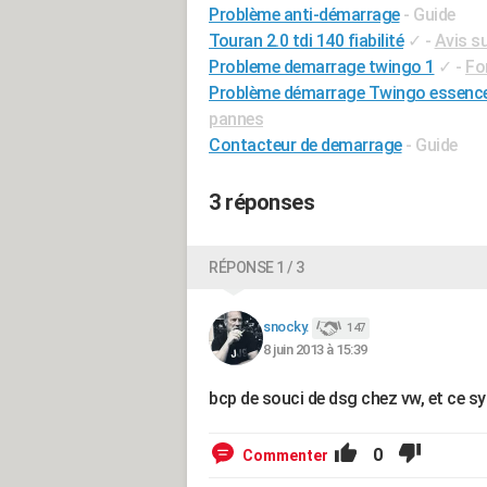
Problème anti-démarrage
- Guide
Touran 2.0 tdi 140 fiabilité
✓
-
Avis s
Probleme demarrage twingo 1
✓
-
Fo
Problème démarrage Twingo essence
pannes
Contacteur de demarrage
- Guide
3 réponses
RÉPONSE 1 / 3
snocky.
147
8 juin 2013 à 15:39
bcp de souci de dsg chez vw, et ce 
0
Commenter