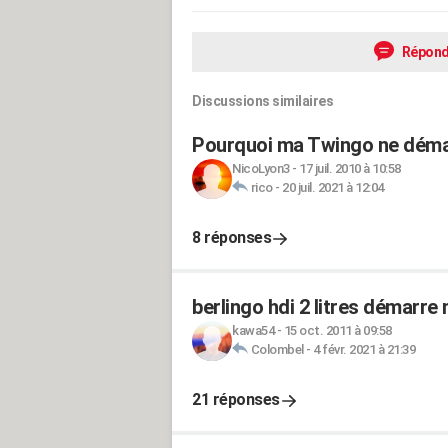
Répond
Discussions similaires
Pourquoi ma Twingo ne démar
NicoLyon3
-
17 juil. 2010 à 10:58
rico
-
20 juil. 2021 à 12:04
8 réponses
berlingo hdi 2 litres démarre
kawa54
-
15 oct. 2011 à 09:58
Colombel
-
4 févr. 2021 à 21:39
21 réponses