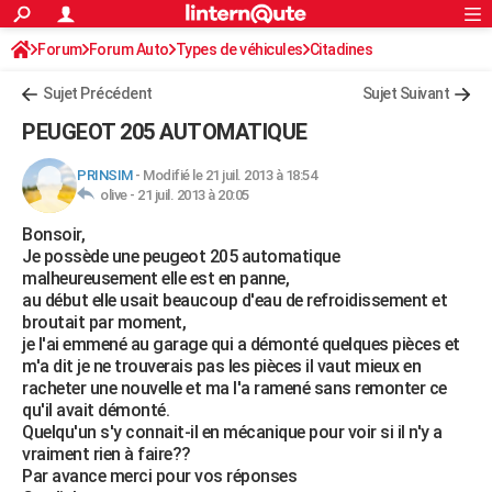
ACTUALITÉS
Forum
Forum Auto
Types de véhicules
Connexion
S'inscrire
Citadines
Rechercher
Société
Education
Villes
Politique
Faits Divers
Monde
+
SPORT
Sujet Précédent
Sujet Suivant
Football
Cyclisme
Forum
Coupe du monde 2026
Tennis
Rugby
CULTURE
PEUGEOT 205 AUTOMATIQUE
TNT
Cinéma
Musique
Programme TV
Streaming
Sorties cinéma
+
FINANCE
PRINSIM
-
Modifié le 21 juil. 2013 à 18:54
olive -
21 juil. 2013 à 20:05
Impôts
Immobilier
Banque
Crédit
Retraite
Epargne
Risques naturels par ville
Assurance
AUTO
Bonsoir,
Réserver un essai
Berlines
Forum auto
Essais
Citadines
SUV
+
HIGH-TECH
Je possède une peugeot 205 automatique
malheureusement elle est en panne,
Meilleur smartphone
Ordinateurs
Guide high-tech
Mobiles
Internet
Jeux vidéo
+
BRICOLAGE
au début elle usait beaucoup d'eau de refroidissement et
broutait par moment,
Aménagement intérieur
Cuisine
Jardinage
+
Forum
Extérieur
Salle de bains
Rangement
WEEK-END
je l'ai emmené au garage qui a démonté quelques pièces et
m'a dit je ne trouverais pas les pièces il vaut mieux en
Escapades
Expositions
Week-end nature
Guides de France
Patrimoine
Musées
+
LIFESTYLE
racheter une nouvelle et ma l'a ramené sans remonter ce
qu'il avait démonté.
Bien-être
Mode
+
Art de vivre
Loisirs
Modes de vie
SANTE
Quelqu'un s'y connait-il en mécanique pour voir si il n'y a
vraiment rien à faire??
Guide de la santé
Médicaments
+
Alimentation
Maladies
Sommeil
VOYAGE
Par avance merci pour vos réponses