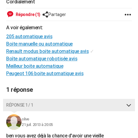
Cordialement
City break
Voyage de noces
Climat
Destinations
Voyage nature
Forum
+
PHOTO
Répondre (1)
Partager
GUIDES D'ACHAT
A voir également:
BONS PLANS
205 automatique avis
Boite manuelle ou automatique
CARTE DE VOEUX
Renault modus boite automatique avis
✓
Carte Bonne année
Carte Pâques
Carte de Noël
Carte Saint-Valentin
Carte d'anniversaire
DICTIONNAIRE
Boîte automatique robotisée avis
Meilleur boite automatique
Biographies
Expressions
Dictionnaire
Citations
Proverbes
PROGRAMME TV
Peugeot 106 boite automatique avis
COPAINS D'AVANT
1 réponse
Se connecter
Collèges
Universités
Service militaire
S'inscrire
Lycées
Primaires
Entreprises
Avis de recherche
AVIS DE DÉCÈS
RÉPONSE 1 / 1
FORUM
Lifestyle
Sport
Television
Cinema
Bricolage
Culture
Auto
Voyage
olive
21 juil. 2013 à 20:05
ben vous avez déjà la chance d'avoir une vieille