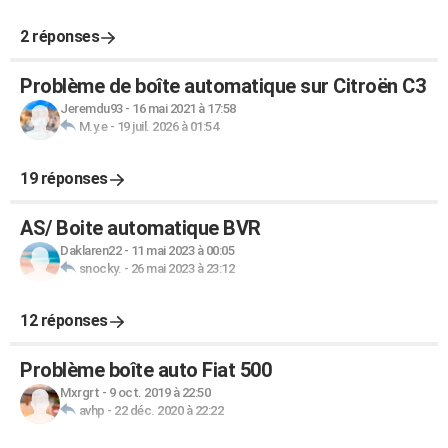
2 réponses
Problème de boîte automatique sur Citroën C3
Jeremdu93
-
16 mai 2021 à 17:58
M.y.e
-
19 juil. 2026 à 01:54
19 réponses
AS/ Boite automatique BVR
Daklaren22
-
11 mai 2023 à 00:05
snocky.
-
26 mai 2023 à 23:12
12 réponses
Problème boîte auto Fiat 500
Mxrgrt
-
9 oct. 2019 à 22:50
avhp
-
22 déc. 2020 à 22:22