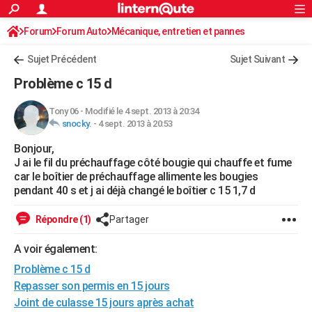
ACTUALITÉS
Forum
Forum Auto
Mécanique, entretien et pannes
Connexion
S'inscrire
Rechercher
Société
Education
Villes
Politique
Faits Divers
Monde
+
SPORT
Sujet Précédent
Sujet Suivant
Football
Cyclisme
Forum
Coupe du monde 2026
Tennis
Rugby
CULTURE
Problème c 15 d
TNT
Cinéma
Musique
Programme TV
Streaming
Sorties cinéma
+
FINANCE
Tony 06
-
Modifié le 4 sept. 2013 à 20:34
snocky.
-
4 sept. 2013 à 20:53
Impôts
Immobilier
Banque
Crédit
Retraite
Epargne
Risques naturels par ville
Assurance
AUTO
Bonjour,
Réserver un essai
Berlines
Forum auto
Essais
Citadines
SUV
+
HIGH-TECH
J ai le fil du préchauffage côté bougie qui chauffe et fume
car le boîtier de préchauffage allimente les bougies
Meilleur smartphone
Ordinateurs
Guide high-tech
Mobiles
Internet
Jeux vidéo
+
BRICOLAGE
pendant 40 s et j ai déjà changé le boîtier c 15 1,7 d
Aménagement intérieur
Cuisine
Jardinage
+
Forum
Extérieur
Salle de bains
Rangement
WEEK-END
Répondre (1)
Partager
Escapades
Expositions
Week-end nature
Guides de France
Patrimoine
Musées
+
LIFESTYLE
A voir également:
Problème c 15 d
Bien-être
Mode
+
Art de vivre
Loisirs
Modes de vie
SANTE
Repasser son permis en 15 jours
Guide de la santé
Médicaments
+
Alimentation
Maladies
Sommeil
VOYAGE
Joint de culasse 15 jours après achat