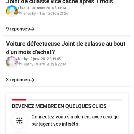
Joint de culasse vice caché après 1 mois
Elize31
-
30 mars 2016 à 13:34
snocky.
-
1 avr. 2016 à 21:26
9 réponses
Voiture défectueuse Joint de culasse au bout
d'un mois d'achat?
Kathy
-
2 janv. 2012 à 19:45
Kathy
-
9 janv. 2012 à 22:14
3 réponses
DEVENEZ MEMBRE EN QUELQUES CLICS
Connectez-vous simplement avec ceux qui
partagent vos intérêts