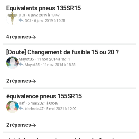
Equivalents pneus 135SR15
DCI
-
6 janv. 2019 à 13:47
DCI
-
6 janv. 2019 à 19:25
4 réponses
[Doute] Changement de fusible 15 ou 20 ?
Mayot35
-
11 nov. 2014 à 16:11
Mayot35
-
11 nov. 2014 à 18:38
2 réponses
équivalence pneus 155SR15
Raf
-
5 mai 2021 à 09:46
labricole47
-
5 mai 2021 à 12:09
2 réponses