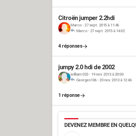
Citroën jumper 2.2hdi
Marco
-
27 sept. 2015 à 11:46
Marco
-
27 sept. 2015 à 14:02
4 réponses
jumpy 2.0 hdi de 2002
william 033
-
19 nov. 2013 à 20:00
Georges106
-
20 nov. 2013 à 12:46
1 réponse
DEVENEZ MEMBRE EN QUELQ