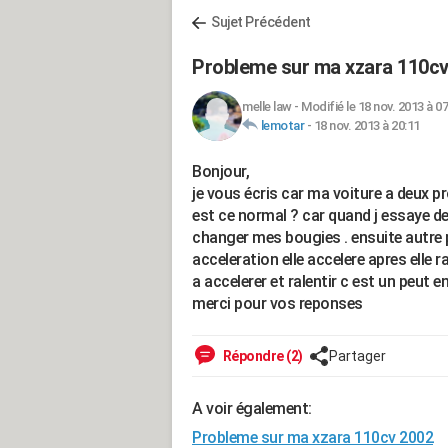
Sujet Précédent
Probleme sur ma xzara 110cv
melle law
-
Modifié le 18 nov. 2013 à 07
lemotar
-
18 nov. 2013 à 20:11
Bonjour,
je vous écris car ma voiture a deux p
est ce normal ? car quand j essaye de
changer mes bougies . ensuite autre 
acceleration elle accelere apres elle
a accelerer et ralentir c est un peut 
merci pour vos reponses
Répondre (2)
Partager
A voir également:
Probleme sur ma xzara 110cv 2002