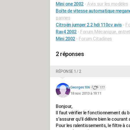
Mini one 2002
-
Avis sur les modèles
Boîte de vitesse automatique megane
pannes
Citroën jumper 2.2 hdi 110cv avis
-
Fo
Rav4 2002
-
Forum Mécanique, entret
Mini 2002
-
Forum Citadines
2 réponses
RÉPONSE 1 / 2
Georges106
177
18 nov. 2013 à 19:11
Bonjour,
Il faut vérifier le fonctionnement du
s'assurer qu'il délivre bien le couran
Pour les ralentissements, le filtre à 