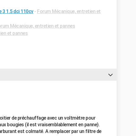
 3 1.5 dci 110cv
-
Forum Mécanique, entretien et
rum Mécanique, entretien et pannes
ien et pannes
 boitier de préchauffage avec un voltmètre pour
t aux bougies (il est vraisemblablement en panne).
carburant est colmaté. A remplacer par un filtre de