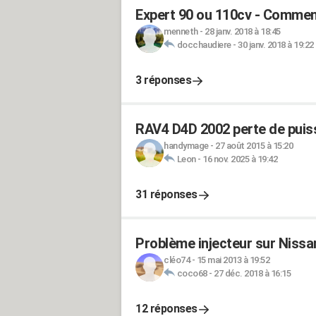
Expert 90 ou 110cv - Commen
menneth
-
28 janv. 2018 à 18:45
docchaudiere
-
30 janv. 2018 à 19:22
3 réponses
RAV4 D4D 2002 perte de puis
handymage
-
27 août 2015 à 15:20
Leon
-
16 nov. 2025 à 19:42
31 réponses
Problème injecteur sur Niss
cléo74
-
15 mai 2013 à 19:52
coco68
-
27 déc. 2018 à 16:15
12 réponses