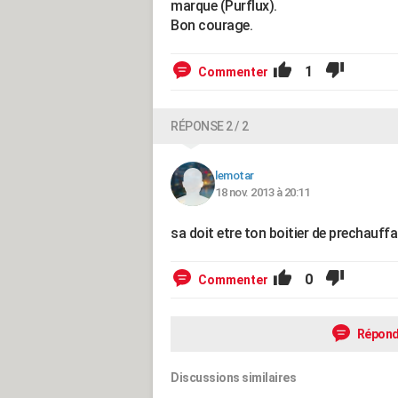
marque (Purflux).
Bon courage.
1
Commenter
RÉPONSE 2 / 2
lemotar
18 nov. 2013 à 20:11
sa doit etre ton boitier de prechauff
0
Commenter
Répond
Discussions similaires