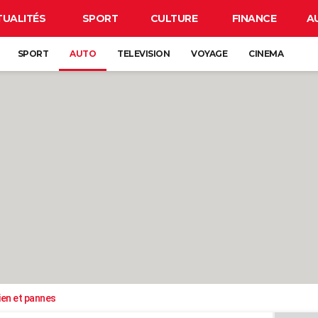
TUALITÉS
SPORT
CULTURE
FINANCE
A
SPORT
AUTO
TELEVISION
VOYAGE
CINEMA
ien et pannes