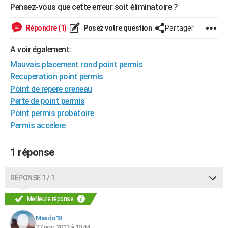
Pensez-vous que cette erreur soit éliminatoire ?
City break
Voyage de noces
Climat
Destinations
Voyage nature
Forum
+
PHOTO
Répondre (1)
Posez votre question
Partager
GUIDES D'ACHAT
A voir également:
BONS PLANS
Mauvais placement rond point permis
CARTE DE VOEUX
Recuperation point permis
Point de repere creneau
Carte Bonne année
Carte Pâques
Carte de Noël
Carte Saint-Valentin
Carte d'anniversaire
DICTIONNAIRE
Perte de point permis
Point permis probatoire
Biographies
Expressions
Dictionnaire
Citations
Proverbes
PROGRAMME TV
Permis accelere
COPAINS D'AVANT
1 réponse
Se connecter
Collèges
Universités
Service militaire
S'inscrire
Lycées
Primaires
Entreprises
Avis de recherche
AVIS DE DÉCÈS
FORUM
RÉPONSE 1 / 1
Lifestyle
Sport
Television
Cinema
Bricolage
Culture
Auto
Voyage
Meilleure réponse
Maxdo18
27 nov. 2013 à 10:44