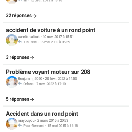
an
-
12 déc. 2012 à 18:18
32 réponses
accident de voiture à un rond point
aurelie.talbot
-
10 nov. 2017 à 15:51
Tisuisse
-
15 mai 2018 à 05:59
3 réponses
Problème voyant moteur sur 208
Benjamin_5060
-
20 févr. 2022 à 11:53
Orlane
-
7 nov. 2022 à 17:10
5 réponses
Accident dans un rond point
mayouyou
-
2 mars 2015 à 20:53
Paul-Bernard
-
15 mai 2015 à 11:18