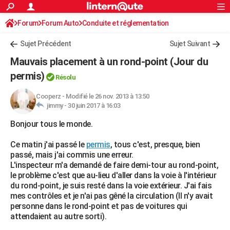
ACTUALITÉS
Forum
Forum Auto
Conduite et réglementation
Connexion
S'inscrire
Rechercher
Société
Education
Villes
Politique
Faits Divers
Monde
+
SPORT
Radars et permis
Sujet Précédent
Sujet Suivant
Football
Cyclisme
Forum
Coupe du monde 2026
Tennis
Rugby
CULTURE
Mauvais placement à un rond-point (Jour du
TNT
Cinéma
Musique
Programme TV
Streaming
Sorties cinéma
+
permis)
FINANCE
Résolu
Impôts
Immobilier
Banque
Crédit
Retraite
Epargne
Risques naturels par ville
Assurance
AUTO
Cooperz
-
Modifié le 26 nov. 2013 à 13:50
jimmy -
30 juin 2017 à 16:03
Réserver un essai
Berlines
Forum auto
Essais
Citadines
SUV
+
HIGH-TECH
Bonjour tous le monde.
Meilleur smartphone
Ordinateurs
Guide high-tech
Mobiles
Internet
Jeux vidéo
+
BRICOLAGE
Ce matin j'ai passé le
permis
, tous c'est, presque, bien
passé, mais j'ai commis une erreur.
Aménagement intérieur
Cuisine
Jardinage
+
Forum
Extérieur
Salle de bains
Rangement
WEEK-END
L'inspecteur m'a demandé de faire demi-tour au rond-point,
le problème c'est que au-lieu d'aller dans la voie à l'intérieur
Escapades
Expositions
Week-end nature
Guides de France
Patrimoine
Musées
+
LIFESTYLE
du rond-point, je suis resté dans la voie extérieur. J'ai fais
mes contrôles et je n'ai pas gêné la circulation (Il n'y avait
Bien-être
Mode
+
Art de vivre
Loisirs
Modes de vie
SANTE
personne dans le rond-point et pas de voitures qui
attendaient au autre sorti).
Guide de la santé
Médicaments
+
Alimentation
Maladies
Sommeil
VOYAGE