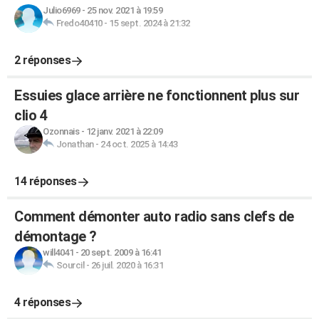
Julio6969
-
25 nov. 2021 à 19:59
Fredo40410
-
15 sept. 2024 à 21:32
2 réponses
Essuies glace arrière ne fonctionnent plus sur
clio 4
Ozonnais
-
12 janv. 2021 à 22:09
Jonathan
-
24 oct. 2025 à 14:43
14 réponses
Comment démonter auto radio sans clefs de
démontage ?
will4041
-
20 sept. 2009 à 16:41
Sourcil
-
26 juil. 2020 à 16:31
4 réponses