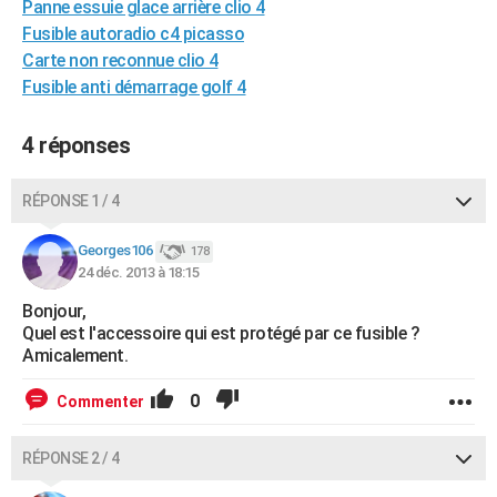
Panne essuie glace arrière clio 4
City break
Voyage de noces
Climat
Destinations
Voyage nature
Forum
+
PHOTO
Fusible autoradio c4 picasso
Carte non reconnue clio 4
GUIDES D'ACHAT
Fusible anti démarrage golf 4
BONS PLANS
4 réponses
CARTE DE VOEUX
Carte Bonne année
Carte Pâques
Carte de Noël
Carte Saint-Valentin
Carte d'anniversaire
RÉPONSE 1 / 4
DICTIONNAIRE
Biographies
Expressions
Dictionnaire
Citations
Proverbes
Georges106
PROGRAMME TV
178
24 déc. 2013 à 18:15
COPAINS D'AVANT
Bonjour,
Quel est l'accessoire qui est protégé par ce fusible ?
Se connecter
Collèges
Universités
Service militaire
S'inscrire
Lycées
Primaires
Entreprises
Avis de recherche
AVIS DE DÉCÈS
Amicalement.
FORUM
0
Commenter
Lifestyle
Sport
Television
Cinema
Bricolage
Culture
Auto
Voyage
RÉPONSE 2 / 4