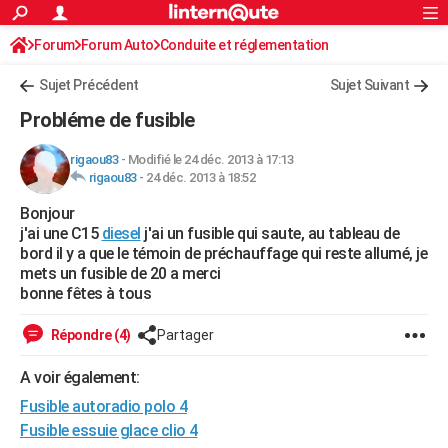
ACTUALITÉS
Forum
Forum Auto
Conduite et réglementation
Connexion
S'inscrire
Rechercher
Société
Education
Villes
Politique
Faits Divers
Monde
+
SPORT
Sujet Précédent
Sujet Suivant
Football
Cyclisme
Forum
Coupe du monde 2026
Tennis
Rugby
CULTURE
Probléme de fusible
TNT
Cinéma
Musique
Programme TV
Streaming
Sorties cinéma
+
FINANCE
rigaou83
-
Modifié le 24 déc. 2013 à 17:13
rigaou83
-
24 déc. 2013 à 18:52
Impôts
Immobilier
Banque
Crédit
Retraite
Epargne
Risques naturels par ville
Assurance
AUTO
Bonjour
Réserver un essai
Berlines
Forum auto
Essais
Citadines
SUV
+
HIGH-TECH
j'ai une C15
diesel
j'ai un fusible qui saute, au tableau de
bord il y a que le témoin de préchauffage qui reste allumé, je
Meilleur smartphone
Ordinateurs
Guide high-tech
Mobiles
Internet
Jeux vidéo
+
BRICOLAGE
mets un fusible de 20 a merci
bonne fêtes à tous
Aménagement intérieur
Cuisine
Jardinage
+
Forum
Extérieur
Salle de bains
Rangement
WEEK-END
Répondre (4)
Partager
Escapades
Expositions
Week-end nature
Guides de France
Patrimoine
Musées
+
LIFESTYLE
A voir également:
Bien-être
Mode
+
Art de vivre
Loisirs
Modes de vie
SANTE
Fusible autoradio polo 4
Guide de la santé
Médicaments
+
Alimentation
Maladies
Sommeil
Fusible essuie glace clio 4
VOYAGE