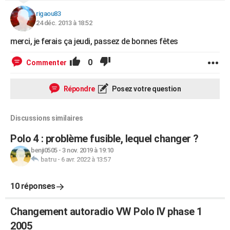
rigaou83
24 déc. 2013 à 18:52
merci, je ferais ça jeudi, passez de bonnes fêtes
0
Commenter
Répondre
Posez votre question
Discussions similaires
Polo 4 : problème fusible, lequel changer ?
benji0505
-
3 nov. 2019 à 19:10
batru
-
6 avr. 2022 à 13:57
10 réponses
Changement autoradio VW Polo IV phase 1
2005