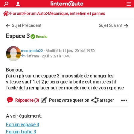
ACTUALITÉS
Forum
Forum Auto
Mécanique, entretien et pannes
Connexion
S'inscrire
Rechercher
Société
Education
Villes
Politique
Faits Divers
Monde
+
SPORT
Sujet Précédent
Sujet Suivant
Football
Cyclisme
Forum
Coupe du monde 2026
Tennis
Rugby
CULTURE
Espace 3
Résolu
TNT
Cinéma
Musique
Programme TV
Streaming
Sorties cinéma
+
FINANCE
mecanodu22
-
Modifié le 11 janv. 2014 à 19:50
Impôts
Immobilier
Banque
Crédit
Retraite
Epargne
Risques naturels par ville
Assurance
AUTO
lafirma -
2 juil. 2021 à 10:48
Réserver un essai
Berlines
Forum auto
Essais
Citadines
SUV
+
HIGH-TECH
Bonjour,
j'ai un pb sur une espace 3 impossible de changer les
Meilleur smartphone
Ordinateurs
Guide high-tech
Mobiles
Internet
Jeux vidéo
+
BRICOLAGE
vitesse sauf 1 et 2 je pens que la boite est morte est il
facile de la remplacer sur ce modele merci de vos reponse
Aménagement intérieur
Cuisine
Jardinage
+
Forum
Extérieur
Salle de bains
Rangement
WEEK-END
Répondre (3)
Posez votre question
Partager
Escapades
Expositions
Week-end nature
Guides de France
Patrimoine
Musées
+
LIFESTYLE
Bien-être
Mode
+
Art de vivre
Loisirs
Modes de vie
A voir également:
SANTE
Forum espace 3
Guide de la santé
Médicaments
+
Alimentation
Maladies
Sommeil
VOYAGE
Forum trafic 3