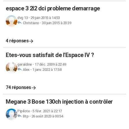
espace 3 2l2 dci probleme demarrage
dvg 13
-
29 juin 2015 à 14:53
Christiano
-
30 juin 2015 à 20:39
4 réponses
Etes-vous satisfait de l'Espace IV ?
geraldine
-
17 déc. 2009 à 22:49
Alex
-
1 janv. 2022 à 17:58
74 réponses
Megane 3 Bose 130ch injection à contrôler
Pipilote
-
5 févr. 2021 à 22:17
Btp
-
26 août 2023 à 00:54