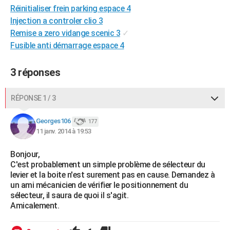
Réinitialiser frein parking espace 4
City break
Voyage de noces
Climat
Destinations
Voyage nature
Forum
+
PHOTO
Injection a controler clio 3
Remise a zero vidange scenic 3
✓
GUIDES D'ACHAT
Fusible anti démarrage espace 4
BONS PLANS
3 réponses
CARTE DE VOEUX
Carte Bonne année
Carte Pâques
Carte de Noël
Carte Saint-Valentin
Carte d'anniversaire
DICTIONNAIRE
RÉPONSE 1 / 3
Biographies
Expressions
Dictionnaire
Citations
Proverbes
PROGRAMME TV
Georges106
177
11 janv. 2014 à 19:53
COPAINS D'AVANT
Bonjour,
Se connecter
Collèges
Universités
Service militaire
S'inscrire
Lycées
Primaires
Entreprises
Avis de recherche
AVIS DE DÉCÈS
C'est probablement un simple problème de sélecteur du
levier et la boite n'est surement pas en cause. Demandez à
FORUM
un ami mécanicien de vérifier le positionnement du
sélecteur, il saura de quoi il s'agit.
Lifestyle
Sport
Television
Cinema
Bricolage
Culture
Auto
Voyage
Amicalement.