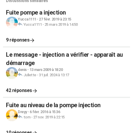
Discussions similaires
Fuite pompe a injection
Yucca1111
-
27 févr. 2019 à 23:15
Yucca1111
-
25 mars 2019 à 14:50
9 réponses
Le message - injection a vérifier - apparaît au
démarrage
denis
-
13 mars 2009 à 18:20
Juliette
-
31 juil. 2024 à 13:17
42 réponses
Fuite au niveau de la pompe injection
Dreyy
-
6 févr. 2016 à 15:36
tom
-
27 nov. 2019 à 22:15
10 réponses