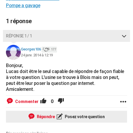
Pompe a gavage
City break
Voyage de noces
Climat
Destinations
Voyage nature
Forum
+
PHOTO
GUIDES D'ACHAT
1 réponse
BONS PLANS
RÉPONSE 1 / 1
CARTE DE VOEUX
Georges106
177
Carte Bonne année
Carte Pâques
Carte de Noël
Carte Saint-Valentin
Carte d'anniversaire
DICTIONNAIRE
24 janv. 2014 à 12:19
Bonjour,
Biographies
Expressions
Dictionnaire
Citations
Proverbes
PROGRAMME TV
Lucas doit être le seul capable de répondre de façon fiable
à votre question. L'usine se trouve à Blois mais on peut,
COPAINS D'AVANT
peut être leur poser la question par internet.
Amicalement.
Se connecter
Collèges
Universités
Service militaire
S'inscrire
Lycées
Primaires
Entreprises
Avis de recherche
AVIS DE DÉCÈS
0
Commenter
FORUM
Lifestyle
Sport
Television
Cinema
Bricolage
Culture
Auto
Voyage
Répondre
Posez votre question