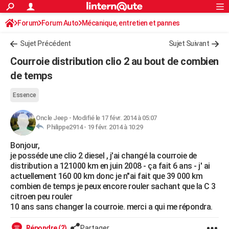
ACTUALITÉS
Forum
Forum Auto
Mécanique, entretien et pannes
Connexion
S'inscrire
Rechercher
Société
Education
Villes
Politique
Faits Divers
Monde
+
SPORT
Sujet Précédent
Sujet Suivant
Football
Cyclisme
Forum
Coupe du monde 2026
Tennis
Rugby
CULTURE
Courroie distribution clio 2 au bout de combien
TNT
Cinéma
Musique
Programme TV
Streaming
Sorties cinéma
+
de temps
FINANCE
Impôts
Immobilier
Banque
Crédit
Retraite
Epargne
Risques naturels par ville
Assurance
AUTO
Essence
Réserver un essai
Berlines
Forum auto
Essais
Citadines
SUV
+
HIGH-TECH
Oncle Jeep
-
Modifié le 17 févr. 2014 à 05:07
Philippe2914 -
19 févr. 2014 à 10:29
Meilleur smartphone
Ordinateurs
Guide high-tech
Mobiles
Internet
Jeux vidéo
+
BRICOLAGE
Bonjour,
je posséde une clio 2 diesel , j'ai changé la courroie de
Aménagement intérieur
Cuisine
Jardinage
+
Forum
Extérieur
Salle de bains
Rangement
WEEK-END
distribution a 121000 km en juin 2008 - ça fait 6 ans - j' ai
actuellement 160 00 km donc je n"ai fait que 39 000 km
Escapades
Expositions
Week-end nature
Guides de France
Patrimoine
Musées
+
LIFESTYLE
combien de temps je peux encore rouler sachant que la C 3
citroen peu rouler
Bien-être
Mode
+
Art de vivre
Loisirs
Modes de vie
SANTE
10 ans sans changer la courroie. merci a qui me répondra.
Guide de la santé
Médicaments
+
Alimentation
Maladies
Sommeil
VOYAGE
Répondre (2)
Partager