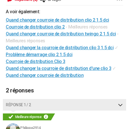
City break
Voyage de noces
Climat
Destinations
Voyage nature
Forum
+
PHOTO
A voir également:
GUIDES D'ACHAT
Quand changer courroie de distribution clio 2 1.5 dci
Courroie de distribution clio 2
- Meilleures réponses
BONS PLANS
Quand changer courroie de distribution twingo 2 1.5 dci
-
Meilleures réponses
CARTE DE VOEUX
Quand changer la courroie de distribution clio 3 1.5 dci
✓
Carte Bonne année
Carte Pâques
Carte de Noël
Carte Saint-Valentin
Carte d'anniversaire
DICTIONNAIRE
Problème démarrage clio 2 1.5 dci
Courroie de distribution Clio 3
Biographies
Expressions
Dictionnaire
Citations
Proverbes
PROGRAMME TV
Quand changer la courroie de distribution d'une clio 3
✓
Quand changer courroie de distribution
COPAINS D'AVANT
Se connecter
Collèges
Universités
Service militaire
S'inscrire
Lycées
Primaires
Entreprises
Avis de recherche
AVIS DE DÉCÈS
2 réponses
FORUM
RÉPONSE 1 / 2
Lifestyle
Sport
Television
Cinema
Bricolage
Culture
Auto
Voyage
Meilleure réponse
Philippe2914