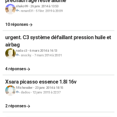
préchauffage reste allumé
shako99
-
26 janv. 2014 à 13:53
renard31
-
5 févr. 2019 à 20:09
10 réponses
urgent. C3 système défaillant pression huile et
airbag
nada c3
-
6 mars 2014 à 16:13
snocky.
-
7 mars 2014 à 20:01
4 réponses
Xsara picasso essence 1.8l 16v
fifichevalier
-
23 janv. 2014 à 18:15
dadou
-
12 janv. 2015 à 22:37
2 réponses