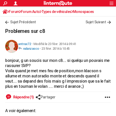
ACTUALITÉS
Forum
Forum Auto
Types de véhicules
Connexion
S'inscrire
Monospaces
Rechercher
Société
Education
Villes
Politique
Faits Divers
Monde
+
SPORT
Sujet Précédent
Sujet Suivant
Football
Cyclisme
Forum
Coupe du monde 2026
Tennis
Rugby
CULTURE
Problemes sur c8
TNT
Cinéma
Musique
Programme TV
Streaming
Sorties cinéma
+
FINANCE
antrax72
-
Modifié le 23 févr. 2014 à 09:41
Impôts
Immobilier
Banque
Crédit
Retraite
Epargne
Risques naturels par ville
Assurance
AUTO
valanzasco
-
23 févr. 2014 à 10:45
Réserver un essai
Berlines
Forum auto
Essais
Citadines
SUV
+
HIGH-TECH
bonjour, g un soucis sur mon c8.... si quelqu un pouvais me
rassurer SVP?
Meilleur smartphone
Ordinateurs
Guide high-tech
Mobiles
Internet
Jeux vidéo
+
BRICOLAGE
Voila quand je met mes feu de position,mon klacson s
allume et mon autoradio monte et descends quand il
Aménagement intérieur
Cuisine
Jardinage
+
Forum
Extérieur
Salle de bains
Rangement
WEEK-END
veut.... sa depand des fois mais g l impression que sa le fait
plus en tournan le volan ..... merci d avance ;)
Escapades
Expositions
Week-end nature
Guides de France
Patrimoine
Musées
+
LIFESTYLE
Répondre (1)
Partager
Bien-être
Mode
+
Art de vivre
Loisirs
Modes de vie
SANTE
A voir également:
Guide de la santé
Médicaments
+
Alimentation
Maladies
Sommeil
VOYAGE