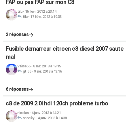
FAP ou pas FAP sur mon C8
tilu
-
16 févr. 2012 à 23:14
tilu
-
17 févr. 2012 à 19:33
2 réponses
Fusible demarreur citroen c8 diesel 2007 saute
mal
Valise66
-
8 avr. 2018 à 19:15
gt.55
-
9 avr. 2018 à 13:16
6 réponses
c8 de 2009 2.0l hdi 120ch probleme turbo
nicolas
-
4 janv. 2013 à 14:21
snocky.
-
4 janv. 2013 à 14:38