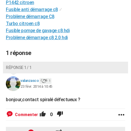
P1442 citroen
City break
Voyage de noces
Climat
Destinations
Voyage nature
Forum
+
PHOTO
Fusible anti démarrage c8
✓
Problème démarrage C8
GUIDES D'ACHAT
Turbo citroen c8
Fusible pompe de gavage c8 hdi
BONS PLANS
Problème démarrage c8 2.0 hdi
CARTE DE VOEUX
1 réponse
Carte Bonne année
Carte Pâques
Carte de Noël
Carte Saint-Valentin
Carte d'anniversaire
DICTIONNAIRE
Biographies
Expressions
Dictionnaire
Citations
Proverbes
PROGRAMME TV
RÉPONSE 1 / 1
COPAINS D'AVANT
valanzasco
1
23 févr. 2014 à 10:45
Se connecter
Collèges
Universités
Service militaire
S'inscrire
Lycées
Primaires
Entreprises
Avis de recherche
AVIS DE DÉCÈS
bonjour,contact spiralé défectueux ?
FORUM
Lifestyle
Sport
Television
Cinema
Bricolage
Culture
Auto
Voyage
0
Commenter