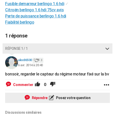
Fusible demarreur berlingo 1.6 hdi
✓
City break
Voyage de noces
Climat
Destinations
Voyage nature
Forum
+
PHOTO
Citroën berlingo 1.6 hdi 75cv avis
Perte de puissance berlingo 1.6 hdi
GUIDES D'ACHAT
Fiabilité berlingo
BONS PLANS
1 réponse
CARTE DE VOEUX
Carte Bonne année
Carte Pâques
Carte de Noël
Carte Saint-Valentin
Carte d'anniversaire
DICTIONNAIRE
RÉPONSE 1 / 1
Biographies
Expressions
Dictionnaire
Citations
Proverbes
PROGRAMME TV
alex86500
3
6 avr. 2014 à 20:40
COPAINS D'AVANT
bonsoir, regarder le capteur du régime moteur fixé sur la bv
Se connecter
Collèges
Universités
Service militaire
S'inscrire
Lycées
Primaires
Entreprises
Avis de recherche
AVIS DE DÉCÈS
0
Commenter
FORUM
Répondre
Posez votre question
Lifestyle
Sport
Television
Cinema
Bricolage
Culture
Auto
Voyage
Discussions similaires