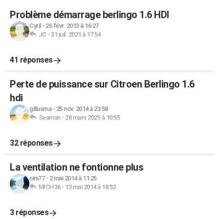
Problème démarrage berlingo 1.6 HDI
Cyril
-
26 févr. 2013 à 16:27
JC
-
21 juil. 2021 à 17:54
41 réponses
Perte de puissance sur Citroen Berlingo 1.6
hdi
gillusma
-
25 nov. 2014 à 23:58
Seaman
-
28 mars 2025 à 10:55
32 réponses
La ventilation ne fontionne plus
nini77
-
2 mai 2014 à 11:25
MICH36
-
12 mai 2014 à 18:52
3 réponses