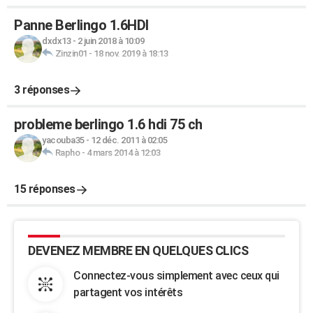
Panne Berlingo 1.6HDI
dxdx13
-
2 juin 2018 à 10:09
Zinzin01
-
18 nov. 2019 à 18:13
3 réponses
probleme berlingo 1.6 hdi 75 ch
yacouba35
-
12 déc. 2011 à 02:05
Rapho
-
4 mars 2014 à 12:03
15 réponses
DEVENEZ MEMBRE EN QUELQUES CLICS
Connectez-vous simplement avec ceux qui
partagent vos intérêts