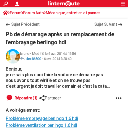
ACTUALITÉS
Forum
Forum Auto
Mécanique, entretien et pannes
Connexion
S'inscrire
Rechercher
Société
Education
Villes
Politique
Faits Divers
Monde
+
SPORT
Sujet Précédent
Sujet Suivant
Football
Cyclisme
Forum
Coupe du monde 2026
Tennis
Rugby
CULTURE
Pb de démarage après un remplacement de
TNT
Cinéma
Musique
Programme TV
Streaming
Sorties cinéma
+
l'embrayage berlingo hdi
FINANCE
Impôts
Immobilier
Banque
Crédit
Retraite
Epargne
Risques naturels par ville
Assurance
AUTO
bruno
-
Modifié le 6 avr. 2014 à 16:56
alex86500
-
6 avr. 2014 à 20:40
Réserver un essai
Berlines
Forum auto
Essais
Citadines
SUV
+
HIGH-TECH
Bonjour,
je ne sais plus quoi faire la voiture ne démarre pas
Meilleur smartphone
Ordinateurs
Guide high-tech
Mobiles
Internet
Jeux vidéo
+
BRICOLAGE
nous avons tout vérifié et on ne trouve pas
c'est urgent je doit travailler demain et c'est la cata...
Aménagement intérieur
Cuisine
Jardinage
+
Forum
Extérieur
Salle de bains
Rangement
WEEK-END
Répondre (1)
Partager
Escapades
Expositions
Week-end nature
Guides de France
Patrimoine
Musées
+
LIFESTYLE
A voir également:
Bien-être
Mode
+
Art de vivre
Loisirs
Modes de vie
SANTE
Problème embrayage berlingo 1.6 hdi
Guide de la santé
Médicaments
+
Alimentation
Maladies
Sommeil
VOYAGE
Problème ventilation berlingo 1.6 hdi