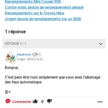
Renseignements Mini Cooper R50
✓
City break
Voyage de noces
Climat
Destinations
Voyage nature
Forum
+
PHOTO
Contre visite, besoin de renseignements please!
Renseignements sur le Toyota Hilux
GUIDES D'ACHAT
Urgent besoin de renseignements sur un 5008
BONS PLANS
1 réponse
CARTE DE VOEUX
Carte Bonne année
Carte Pâques
Carte de Noël
Carte Saint-Valentin
Carte d'anniversaire
RÉPONSE 1 / 1
DICTIONNAIRE
Biographies
Expressions
Dictionnaire
Citations
Proverbes
piquesous
PROGRAMME TV
1
3 sept. 2016 à 12:21
COPAINS D'AVANT
Bonjour,
Se connecter
Collèges
Universités
Service militaire
S'inscrire
Lycées
Primaires
Entreprises
Avis de recherche
AVIS DE DÉCÈS
C'est peut être tout simplement que vous avez l'allumage
des feux automatique.
FORUM
@+
Lifestyle
Sport
Television
Cinema
Bricolage
Culture
Auto
Voyage
0
Commenter