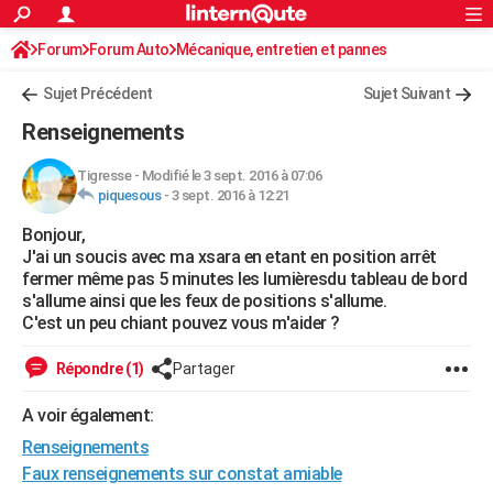
ACTUALITÉS
Forum
Forum Auto
Mécanique, entretien et pannes
Connexion
S'inscrire
Rechercher
Société
Education
Villes
Politique
Faits Divers
Monde
+
SPORT
Sujet Précédent
Sujet Suivant
Football
Cyclisme
Forum
Coupe du monde 2026
Tennis
Rugby
CULTURE
Renseignements
TNT
Cinéma
Musique
Programme TV
Streaming
Sorties cinéma
+
FINANCE
Tigresse
-
Modifié le 3 sept. 2016 à 07:06
piquesous
-
3 sept. 2016 à 12:21
Impôts
Immobilier
Banque
Crédit
Retraite
Epargne
Risques naturels par ville
Assurance
AUTO
Bonjour,
Réserver un essai
Berlines
Forum auto
Essais
Citadines
SUV
+
HIGH-TECH
J'ai un soucis avec ma xsara en etant en position arrêt
fermer même pas 5 minutes les lumièresdu tableau de bord
Meilleur smartphone
Ordinateurs
Guide high-tech
Mobiles
Internet
Jeux vidéo
+
BRICOLAGE
s'allume ainsi que les feux de positions s'allume.
C'est un peu chiant pouvez vous m'aider ?
Aménagement intérieur
Cuisine
Jardinage
+
Forum
Extérieur
Salle de bains
Rangement
WEEK-END
Répondre (1)
Partager
Escapades
Expositions
Week-end nature
Guides de France
Patrimoine
Musées
+
LIFESTYLE
A voir également:
Bien-être
Mode
+
Art de vivre
Loisirs
Modes de vie
SANTE
Renseignements
Guide de la santé
Médicaments
+
Alimentation
Maladies
Sommeil
Faux renseignements sur constat amiable
VOYAGE