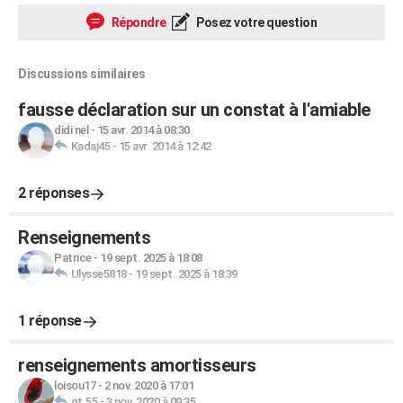
Répondre
Posez votre question
Discussions similaires
fausse déclaration sur un constat à l'amiable
didi nel
-
15 avr. 2014 à 08:30
Kadaj45
-
15 avr. 2014 à 12:42
2 réponses
Renseignements
Patrice
-
19 sept. 2025 à 18:08
Ulysse5818
-
19 sept. 2025 à 18:39
1 réponse
renseignements amortisseurs
loisou17
-
2 nov. 2020 à 17:01
gt.55
-
3 nov. 2020 à 09:35