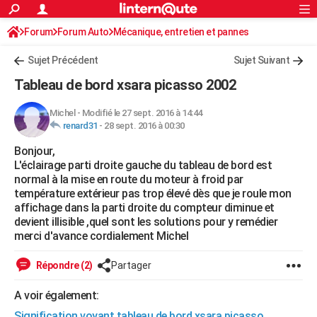
ACTUALITÉS
Forum
Forum Auto
Mécanique, entretien et pannes
Connexion
S'inscrire
Rechercher
Société
Education
Villes
Politique
Faits Divers
Monde
+
SPORT
Sujet Précédent
Sujet Suivant
Football
Cyclisme
Forum
Coupe du monde 2026
Tennis
Rugby
CULTURE
Tableau de bord xsara picasso 2002
TNT
Cinéma
Musique
Programme TV
Streaming
Sorties cinéma
+
FINANCE
Michel
-
Modifié le 27 sept. 2016 à 14:44
renard31
-
28 sept. 2016 à 00:30
Impôts
Immobilier
Banque
Crédit
Retraite
Epargne
Risques naturels par ville
Assurance
AUTO
Bonjour,
Réserver un essai
Berlines
Forum auto
Essais
Citadines
SUV
+
HIGH-TECH
L'éclairage parti droite gauche du tableau de bord est
normal à la mise en route du moteur à froid par
Meilleur smartphone
Ordinateurs
Guide high-tech
Mobiles
Internet
Jeux vidéo
+
BRICOLAGE
température extérieur pas trop élevé dès que je roule mon
affichage dans la parti droite du compteur diminue et
Aménagement intérieur
Cuisine
Jardinage
+
Forum
Extérieur
Salle de bains
Rangement
WEEK-END
devient illisible ,quel sont les solutions pour y remédier
merci d'avance cordialement Michel
Escapades
Expositions
Week-end nature
Guides de France
Patrimoine
Musées
+
LIFESTYLE
Répondre (2)
Partager
Bien-être
Mode
+
Art de vivre
Loisirs
Modes de vie
SANTE
A voir également:
Guide de la santé
Médicaments
+
Alimentation
Maladies
Sommeil
VOYAGE
Signification voyant tableau de bord xsara picasso