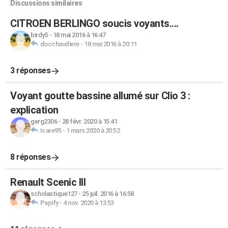
Discussions similaires
CITROEN BERLINGO soucis voyants....
birdy5
-
18 mai 2016 à 16:47
docchaudiere
-
18 mai 2016 à 20:11
3 réponses
Voyant goutte bassine allumé sur Clio 3 :
explication
gerg2306
-
28 févr. 2020 à 15:41
Icare95
-
1 mars 2020 à 20:52
8 réponses
Renault Scenic III
scholastique127
-
25 juil. 2016 à 16:58
Papify
-
4 nov. 2020 à 13:53