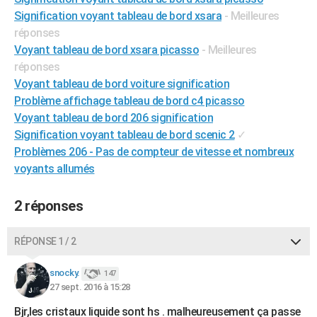
City break
Voyage de noces
Climat
Destinations
Voyage nature
Forum
+
Signification voyant tableau de bord xsara
- Meilleures
PHOTO
réponses
GUIDES D'ACHAT
Voyant tableau de bord xsara picasso
- Meilleures
réponses
BONS PLANS
Voyant tableau de bord voiture signification
Problème affichage tableau de bord c4 picasso
CARTE DE VOEUX
Voyant tableau de bord 206 signification
Carte Bonne année
Carte Pâques
Carte de Noël
Carte Saint-Valentin
Carte d'anniversaire
DICTIONNAIRE
Signification voyant tableau de bord scenic 2
✓
Problèmes 206 - Pas de compteur de vitesse et nombreux
Biographies
Expressions
Dictionnaire
Citations
Proverbes
PROGRAMME TV
voyants allumés
COPAINS D'AVANT
2 réponses
Se connecter
Collèges
Universités
Service militaire
S'inscrire
Lycées
Primaires
Entreprises
Avis de recherche
AVIS DE DÉCÈS
RÉPONSE 1 / 2
FORUM
Lifestyle
Sport
Television
Cinema
Bricolage
Culture
Auto
Voyage
snocky.
147
27 sept. 2016 à 15:28
Bjr,les cristaux liquide sont hs . malheureusement ça passe