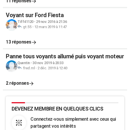
11 réponses
Voyant sur Ford Fiesta
Tiff41120
-
29 nov. 2016 à 21:36
gt.55
-
12 mars 2019 à 11:47
13 réponses
Panne tous voyants allumé puis voyant moteur
Quentin
-
30 nov. 2019 à 20:33
fred.ml
-
2 déc. 2019 à 12:40
2 réponses
DEVENEZ MEMBRE EN QUELQUES CLICS
Connectez-vous simplement avec ceux qui
partagent vos intérêts