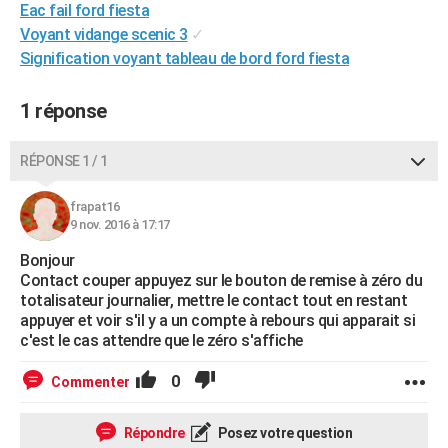
Eac fail ford fiesta
City break
Voyage de noces
Climat
Destinations
Voyage nature
Forum
+
PHOTO
Voyant vidange scenic 3
✓
Signification voyant tableau de bord ford fiesta
GUIDES D'ACHAT
BONS PLANS
1 réponse
CARTE DE VOEUX
RÉPONSE 1 / 1
Carte Bonne année
Carte Pâques
Carte de Noël
Carte Saint-Valentin
Carte d'anniversaire
DICTIONNAIRE
frapat16
Biographies
Expressions
Dictionnaire
Citations
Proverbes
9 nov. 2016 à 17:17
PROGRAMME TV
Bonjour
COPAINS D'AVANT
Contact couper appuyez sur le bouton de remise à zéro du
totalisateur journalier, mettre le contact tout en restant
Se connecter
Collèges
Universités
Service militaire
S'inscrire
Lycées
Primaires
Entreprises
Avis de recherche
AVIS DE DÉCÈS
appuyer et voir s'il y a un compte à rebours qui apparait si
c'est le cas attendre que le zéro s'affiche
FORUM
0
Commenter
Lifestyle
Sport
Television
Cinema
Bricolage
Culture
Auto
Voyage
Répondre
Posez votre question