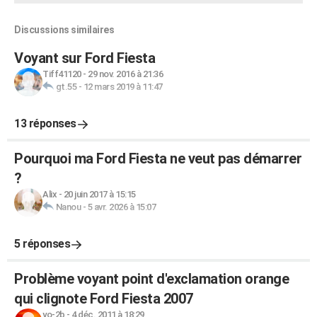
Discussions similaires
Voyant sur Ford Fiesta
Tiff41120
-
29 nov. 2016 à 21:36
gt.55
-
12 mars 2019 à 11:47
13 réponses
Pourquoi ma Ford Fiesta ne veut pas démarrer
?
Alix
-
20 juin 2017 à 15:15
Nanou
-
5 avr. 2026 à 15:07
5 réponses
Problème voyant point d'exclamation orange
qui clignote Ford Fiesta 2007
yo-2b
-
4 déc. 2011 à 18:29