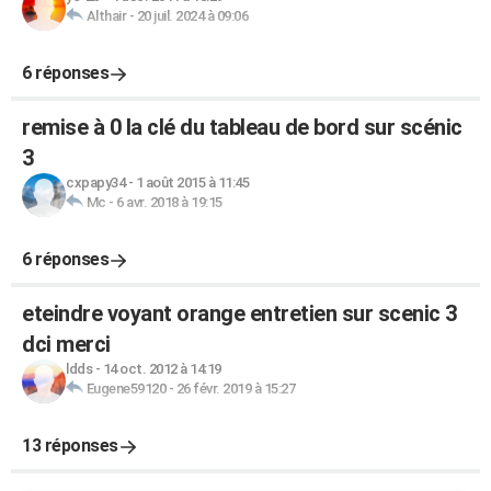
Althair
-
20 juil. 2024 à 09:06
6 réponses
remise à 0 la clé du tableau de bord sur scénic
3
cxpapy34
-
1 août 2015 à 11:45
Mc
-
6 avr. 2018 à 19:15
6 réponses
eteindre voyant orange entretien sur scenic 3
dci merci
ldds
-
14 oct. 2012 à 14:19
Eugene59120
-
26 févr. 2019 à 15:27
13 réponses