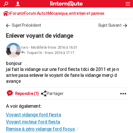
ACTUALITÉS
Forum
Forum Auto
Mécanique, entretien et pannes
Connexion
S'inscrire
Rechercher
Société
Education
Villes
Politique
Faits Divers
Monde
+
SPORT
Sujet Précédent
Sujet Suivant
Football
Cyclisme
Forum
Coupe du monde 2026
Tennis
Rugby
CULTURE
Enlever voyant de vidange
TNT
Cinéma
Musique
Programme TV
Streaming
Sorties cinéma
+
FINANCE
roro
-
Modifié le 9 nov. 2016 à 16:31
frapat16 -
9 nov. 2016 à 17:17
Impôts
Immobilier
Banque
Crédit
Retraite
Epargne
Risques naturels par ville
Assurance
AUTO
bonjour
Réserver un essai
Berlines
Forum auto
Essais
Citadines
SUV
+
HIGH-TECH
jai fait la vidange sur une ford fiesta tdci de 2011 et je n
arrive pasa enlever le voyant de faire la vidange merçi d
Meilleur smartphone
Ordinateurs
Guide high-tech
Mobiles
Internet
Jeux vidéo
+
BRICOLAGE
avançe
Aménagement intérieur
Cuisine
Jardinage
+
Forum
Extérieur
Salle de bains
Rangement
WEEK-END
Répondre (1)
Partager
Escapades
Expositions
Week-end nature
Guides de France
Patrimoine
Musées
+
LIFESTYLE
A voir également:
Voyant vidange ford fiesta
Bien-être
Mode
+
Art de vivre
Loisirs
Modes de vie
SANTE
Voyant moteur ford fiesta
Guide de la santé
Médicaments
+
Alimentation
Maladies
Sommeil
VOYAGE
Remise à zéro vidange ford focus
✓