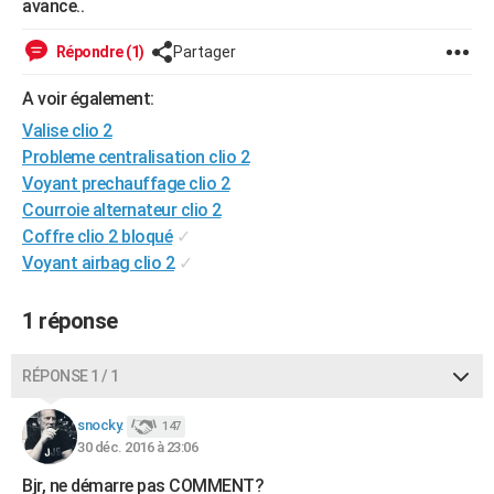
avance..
City break
Voyage de noces
Climat
Destinations
Voyage nature
Forum
+
PHOTO
Répondre (1)
Partager
GUIDES D'ACHAT
A voir également:
BONS PLANS
Valise clio 2
Probleme centralisation clio 2
CARTE DE VOEUX
Voyant prechauffage clio 2
Carte Bonne année
Carte Pâques
Carte de Noël
Carte Saint-Valentin
Carte d'anniversaire
DICTIONNAIRE
Courroie alternateur clio 2
Coffre clio 2 bloqué
✓
Biographies
Expressions
Dictionnaire
Citations
Proverbes
PROGRAMME TV
Voyant airbag clio 2
✓
COPAINS D'AVANT
1 réponse
Se connecter
Collèges
Universités
Service militaire
S'inscrire
Lycées
Primaires
Entreprises
Avis de recherche
AVIS DE DÉCÈS
RÉPONSE 1 / 1
FORUM
Lifestyle
Sport
Television
Cinema
Bricolage
Culture
Auto
Voyage
snocky.
147
30 déc. 2016 à 23:06
Bjr, ne démarre pas COMMENT?