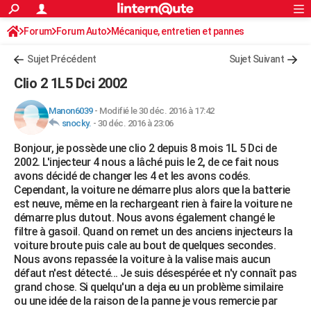
ACTUALITÉS
Forum
Forum Auto
Mécanique, entretien et pannes
Connexion
S'inscrire
Rechercher
Société
Education
Villes
Politique
Faits Divers
Monde
+
SPORT
Sujet Précédent
Sujet Suivant
Football
Cyclisme
Forum
Coupe du monde 2026
Tennis
Rugby
CULTURE
Clio 2 1L5 Dci 2002
TNT
Cinéma
Musique
Programme TV
Streaming
Sorties cinéma
+
FINANCE
Manon6039
-
Modifié le 30 déc. 2016 à 17:42
snocky.
-
30 déc. 2016 à 23:06
Impôts
Immobilier
Banque
Crédit
Retraite
Epargne
Risques naturels par ville
Assurance
AUTO
Bonjour, je possède une clio 2 depuis 8 mois 1L 5 Dci de
Réserver un essai
Berlines
Forum auto
Essais
Citadines
SUV
+
HIGH-TECH
2002. L'injecteur 4 nous a lâché puis le 2, de ce fait nous
avons décidé de changer les 4 et les avons codés.
Meilleur smartphone
Ordinateurs
Guide high-tech
Mobiles
Internet
Jeux vidéo
+
BRICOLAGE
Cependant, la voiture ne démarre plus alors que la batterie
est neuve, même en la rechargeant rien à faire la voiture ne
Aménagement intérieur
Cuisine
Jardinage
+
Forum
Extérieur
Salle de bains
Rangement
WEEK-END
démarre plus dutout. Nous avons également changé le
filtre à gasoil. Quand on remet un des anciens injecteurs la
Escapades
Expositions
Week-end nature
Guides de France
Patrimoine
Musées
+
LIFESTYLE
voiture broute puis cale au bout de quelques secondes.
Nous avons repassée la voiture à la valise mais aucun
Bien-être
Mode
+
Art de vivre
Loisirs
Modes de vie
SANTE
défaut n'est détecté... Je suis désespérée et n'y connaît pas
grand chose. Si quelqu'un a deja eu un problème similaire
Guide de la santé
Médicaments
+
Alimentation
Maladies
Sommeil
VOYAGE
ou une idée de la raison de la panne je vous remercie par