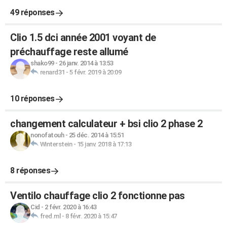
49 réponses
Clio 1.5 dci année 2001 voyant de
préchauffage reste allumé
shako99
-
26 janv. 2014 à 13:53
renard31
-
5 févr. 2019 à 20:09
10 réponses
changement calculateur + bsi clio 2 phase 2
nonofatouh
-
25 déc. 2014 à 15:51
Winterstein
-
15 janv. 2018 à 17:13
8 réponses
Ventilo chauffage clio 2 fonctionne pas
Cid
-
2 févr. 2020 à 16:43
fred.ml
-
8 févr. 2020 à 15:47