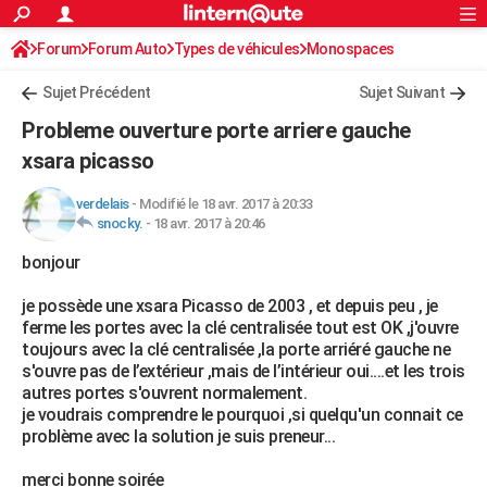
ACTUALITÉS
Forum
Forum Auto
Types de véhicules
Connexion
S'inscrire
Monospaces
Rechercher
Société
Education
Villes
Politique
Faits Divers
Monde
+
SPORT
Sujet Précédent
Sujet Suivant
Football
Cyclisme
Forum
Coupe du monde 2026
Tennis
Rugby
CULTURE
Probleme ouverture porte arriere gauche
TNT
Cinéma
Musique
Programme TV
Streaming
Sorties cinéma
+
xsara picasso
FINANCE
Impôts
Immobilier
Banque
Crédit
Retraite
Epargne
Risques naturels par ville
Assurance
AUTO
verdelais
-
Modifié le 18 avr. 2017 à 20:33
snocky.
-
18 avr. 2017 à 20:46
Réserver un essai
Berlines
Forum auto
Essais
Citadines
SUV
+
HIGH-TECH
bonjour
Meilleur smartphone
Ordinateurs
Guide high-tech
Mobiles
Internet
Jeux vidéo
+
BRICOLAGE
je possède une xsara Picasso de 2003 , et depuis peu , je
ferme les portes avec la clé centralisée tout est OK ,j'ouvre
Aménagement intérieur
Cuisine
Jardinage
+
Forum
Extérieur
Salle de bains
Rangement
WEEK-END
toujours avec la clé centralisée ,la porte arriéré gauche ne
s'ouvre pas de l’extérieur ,mais de l’intérieur oui....et les trois
Escapades
Expositions
Week-end nature
Guides de France
Patrimoine
Musées
+
LIFESTYLE
autres portes s'ouvrent normalement.
je voudrais comprendre le pourquoi ,si quelqu'un connait ce
Bien-être
Mode
+
Art de vivre
Loisirs
Modes de vie
SANTE
problème avec la solution je suis preneur...
Guide de la santé
Médicaments
+
Alimentation
Maladies
Sommeil
VOYAGE
merci bonne soirée