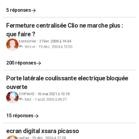
5 réponses
Fermeture centralisée Clio ne marche plus :
que faire ?
tonton1er
-
2 févr. 2008 à 19:44
Victor
-
19 déc. 2024 à 13:50
200 réponses
Porte latérale coulissante electrique bloquée
ouverte
CHPAHE
-
16 mai 2021 à 13:18
Mat
-
1 août 2026 à 09:27
15 réponses
ecran digital xsara picasso
gefan
-
15 déc. 2016 à 17:28