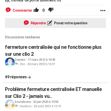
Bjr, moteur de porte surement hs
0
Commenter
Répondre
Posez votre question
Discussions similaires
fermeture centralisée qui ne fonctionne plus
sur une clio 2
Damien
-
17 mars 2012 à 18:45
Zen
-
24 mars 2022 à 16:37
49 réponses
Problème fermeture centralisée ET manuelle
sur Clio 2 - jamais vu..
kostabrava
-
22 juin 2020 à 10:58
Sandrou
-
23 août 2021 à 12:13