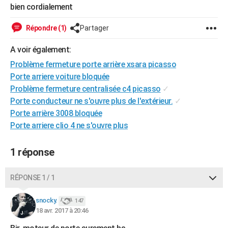
bien cordialement
City break
Voyage de noces
Climat
Destinations
Voyage nature
Forum
+
PHOTO
Répondre (1)
Partager
GUIDES D'ACHAT
A voir également:
BONS PLANS
Problème fermeture porte arrière xsara picasso
CARTE DE VOEUX
Porte arriere voiture bloquée
Problème fermeture centralisée c4 picasso
✓
Carte Bonne année
Carte Pâques
Carte de Noël
Carte Saint-Valentin
Carte d'anniversaire
DICTIONNAIRE
Porte conducteur ne s'ouvre plus de l'extérieur.
✓
Porte arrière 3008 bloquée
Biographies
Expressions
Dictionnaire
Citations
Proverbes
PROGRAMME TV
Porte arriere clio 4 ne s'ouvre plus
COPAINS D'AVANT
1 réponse
Se connecter
Collèges
Universités
Service militaire
S'inscrire
Lycées
Primaires
Entreprises
Avis de recherche
AVIS DE DÉCÈS
FORUM
RÉPONSE 1 / 1
Lifestyle
Sport
Television
Cinema
Bricolage
Culture
Auto
Voyage
snocky.
147
18 avr. 2017 à 20:46