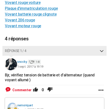
Voyant rouge voiture
City break
Voyage de noces
Climat
Destinations
Voyage nature
Forum
+
PHOTO
Plaque d'immatriculation rouge
Voyant batterie rouge clignote
GUIDES D'ACHAT
Voyant 206 rouge
BONS PLANS
Voyant moteur rouge
CARTE DE VOEUX
4 réponses
Carte Bonne année
Carte Pâques
Carte de Noël
Carte Saint-Valentin
Carte d'anniversaire
DICTIONNAIRE
RÉPONSE 1 / 4
Biographies
Expressions
Dictionnaire
Citations
Proverbes
PROGRAMME TV
snocky.
143
COPAINS D'AVANT
1 sept. 2017 à 19:19
Se connecter
Collèges
Universités
Service militaire
S'inscrire
Lycées
Primaires
Entreprises
Avis de recherche
Bjr, vérifiez tension de batterie et d'alternateur (quand
AVIS DE DÉCÈS
voyant allumé )
FORUM
0
Commenter
Lifestyle
Sport
Television
Cinema
Bricolage
Culture
Auto
Voyage
nemoriquet