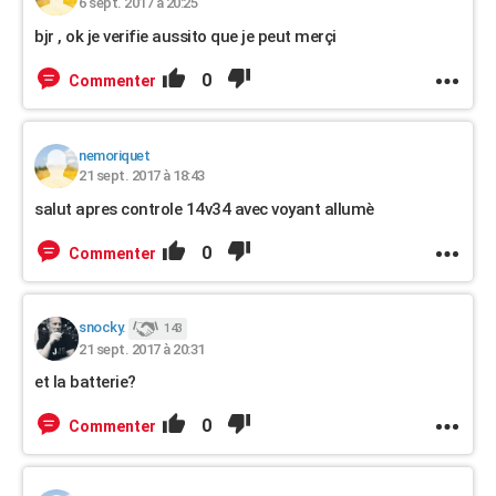
6 sept. 2017 à 20:25
bjr , ok je verifie aussito que je peut merçi
0
Commenter
nemoriquet
21 sept. 2017 à 18:43
salut apres controle 14v34 avec voyant allumè
0
Commenter
snocky.
143
21 sept. 2017 à 20:31
et la batterie?
0
Commenter