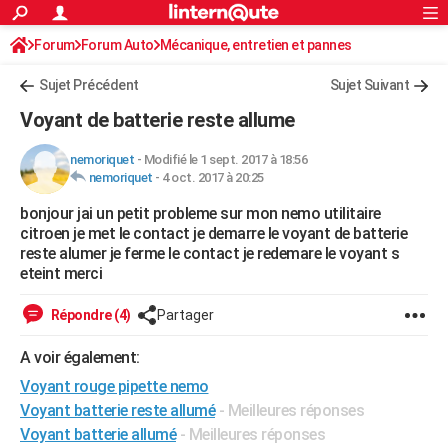
ACTUALITÉS
Forum
Forum Auto
Mécanique, entretien et pannes
Connexion
S'inscrire
Rechercher
Société
Education
Villes
Politique
Faits Divers
Monde
+
SPORT
Sujet Précédent
Sujet Suivant
Football
Cyclisme
Forum
Coupe du monde 2026
Tennis
Rugby
CULTURE
Voyant de batterie reste allume
TNT
Cinéma
Musique
Programme TV
Streaming
Sorties cinéma
+
FINANCE
nemoriquet
-
Modifié le 1 sept. 2017 à 18:56
nemoriquet
-
4 oct. 2017 à 20:25
Impôts
Immobilier
Banque
Crédit
Retraite
Epargne
Risques naturels par ville
Assurance
AUTO
bonjour jai un petit probleme sur mon nemo utilitaire
Réserver un essai
Berlines
Forum auto
Essais
Citadines
SUV
+
HIGH-TECH
citroen je met le contact je demarre le voyant de batterie
reste alumer je ferme le contact je redemare le voyant s
Meilleur smartphone
Ordinateurs
Guide high-tech
Mobiles
Internet
Jeux vidéo
+
BRICOLAGE
eteint merci
Aménagement intérieur
Cuisine
Jardinage
+
Forum
Extérieur
Salle de bains
Rangement
WEEK-END
Répondre (4)
Partager
Escapades
Expositions
Week-end nature
Guides de France
Patrimoine
Musées
+
LIFESTYLE
A voir également:
Voyant rouge pipette nemo
Bien-être
Mode
+
Art de vivre
Loisirs
Modes de vie
SANTE
Voyant batterie reste allumé
- Meilleures réponses
Guide de la santé
Médicaments
+
Alimentation
Maladies
Sommeil
VOYAGE
Voyant batterie allumé
- Meilleures réponses