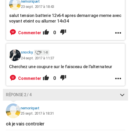
nemoriquet
23 sept. 2017 à 18:43
salut tension batterie 12v64 apres demarrage meme avec
voyant eteint ou allumer 14v34
0
Commenter
snocky.
143
24 sept. 2017 à 11:37
Cherchez une coupure sur le faisceau de l'alternateur
0
Commenter
RÉPONSE 2 / 4
nemoriquet
25 sept. 2017 à 18:31
ok je vais controler