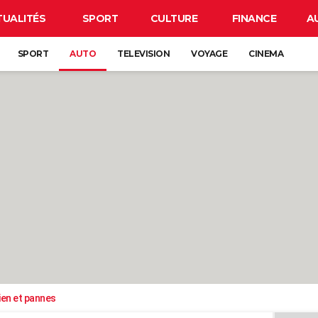
TUALITÉS
SPORT
CULTURE
FINANCE
A
SPORT
AUTO
TELEVISION
VOYAGE
CINEMA
ien et pannes