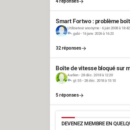
4 réponses
Smart Fortwo : problème boî
Utilisateur anonyme
-
6 juin 2008 à 18:42
gabi
-
16 janv. 2026 à 16:23
32 réponses
Boîte de vitesse bloqué sur 
Aurlien
-
28 déc. 2018 à 12:20
gt.55
-
28 déc. 2018 à 15:10
5 réponses
DEVENEZ MEMBRE EN QUELQ