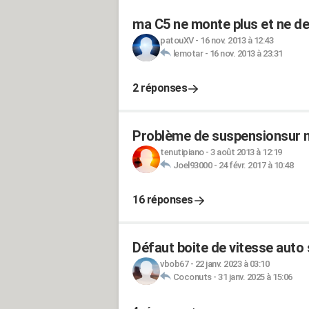
ma C5 ne monte plus et ne de
patouXV
-
16 nov. 2013 à 12:43
lemotar
-
16 nov. 2013 à 23:31
2 réponses
Problème de suspensionsur 
tenutipiano
-
3 août 2013 à 12:19
Joel93000
-
24 févr. 2017 à 10:48
16 réponses
Défaut boite de vitesse auto 
vbob67
-
22 janv. 2023 à 03:10
Coconuts
-
31 janv. 2025 à 15:06