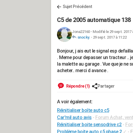
Sujet Précédent
C5 de 2005 automatique 138
Jona22160
-
Modifié le 29 sept. 2017 
snocky.
-
29 sept. 2017 à 11:22
Bonjour, j ais eut le signal esp defail
. Meme pour depasser un tracteur .. j
la malette au garage . Vue que je ne sui
acheter.. merci d avance .
Répondre (1)
Partager
A voir également:
Réinitialiser boîte auto c5
Car'mil auto avis
-
Forum Achat, ven
Réinitialiser boite sensodrive c2
-
For
Problème boite auto c5 phase 2
✓
-
F