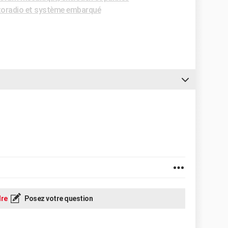
oradio et système embarqué
re
Posez votre question