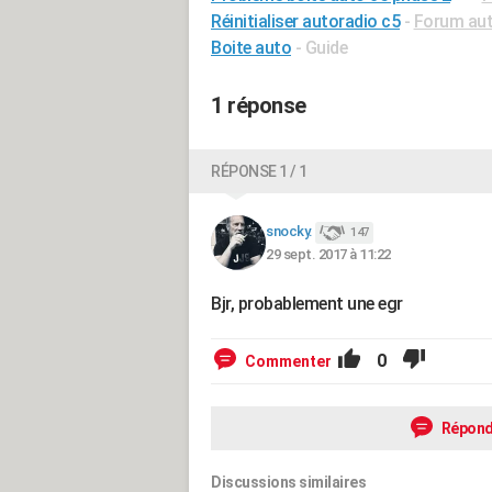
Réinitialiser autoradio c5
-
Forum aut
Boite auto
- Guide
1 réponse
RÉPONSE 1 / 1
snocky.
147
29 sept. 2017 à 11:22
Bjr, probablement une egr
0
Commenter
Répond
Discussions similaires