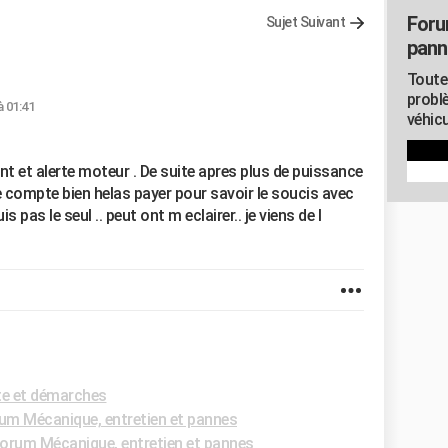
Foru
Sujet Suivant
pann
Toute
probl
à 01:41
véhicu
lant et alerte moteur . De suite apres plus de puissance
e compte bien helas payer pour savoir le soucis avec
s pas le seul .. peut ont m eclairer.. je viens de l
te et démarches
um Mécanique, entretien et pannes
orum Mécanique, entretien et pannes