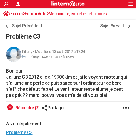
ACTUALITÉS
Forum
Forum Auto
Mécanique, entretien et pannes
Connexion
S'inscrire
Rechercher
Société
Education
Villes
Politique
Faits Divers
Monde
+
SPORT
Sujet Précédent
Sujet Suivant
Football
Cyclisme
Forum
Coupe du monde 2026
Tennis
Rugby
CULTURE
Problème C3
TNT
Cinéma
Musique
Programme TV
Streaming
Sorties cinéma
+
FINANCE
Tifany
-
Modifié le 13 oct. 2017 à 17:24
Impôts
Immobilier
Banque
Crédit
Retraite
Epargne
Risques naturels par ville
Assurance
AUTO
Tifany -
14 oct. 2017 à 15:59
Réserver un essai
Berlines
Forum auto
Essais
Citadines
SUV
+
HIGH-TECH
Bonjour,
Jai une C3 2012 elle a 19700klm et jai le voyant moteur qui
Meilleur smartphone
Ordinateurs
Guide high-tech
Mobiles
Internet
Jeux vidéo
+
BRICOLAGE
s'allume une perte de puissance sur l'ordinateur de bord
s'affiche défaut fap et Le ventilateur reste alume je cest
Aménagement intérieur
Cuisine
Jardinage
+
Forum
Extérieur
Salle de bains
Rangement
WEEK-END
pas prk ?? merci pouvai vous m'aide sil vous plai
Escapades
Expositions
Week-end nature
Guides de France
Patrimoine
Musées
+
LIFESTYLE
Répondre (2)
Partager
Bien-être
Mode
+
Art de vivre
Loisirs
Modes de vie
SANTE
A voir également:
Guide de la santé
Médicaments
+
Alimentation
Maladies
Sommeil
VOYAGE
Problème C3