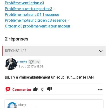
Problème ventilation c3
City break
Voyage de noces
Climat
Destinations
Voyage nature
Forum
+
PHOTO
Problème ouverture porte c3
✓
Problème moteur c3 1.1 essence
GUIDES D'ACHAT
Problème moteur citroën c3 essence
✓
BONS PLANS
Citroen c3 problème ventilateur moteur
CARTE DE VOEUX
2 réponses
Carte Bonne année
Carte Pâques
Carte de Noël
Carte Saint-Valentin
Carte d'anniversaire
DICTIONNAIRE
RÉPONSE 1 / 2
Biographies
Expressions
Dictionnaire
Citations
Proverbes
PROGRAMME TV
snocky.
143
COPAINS D'AVANT
13 oct. 2017 à 18:08
Se connecter
Collèges
Universités
Service militaire
S'inscrire
Lycées
Primaires
Entreprises
Avis de recherche
AVIS DE DÉCÈS
Bjr, il y a vraisemblablement un souci sur......ben le FAP!
FORUM
0
Commenter
Lifestyle
Sport
Television
Cinema
Bricolage
Culture
Auto
Voyage
Tifany