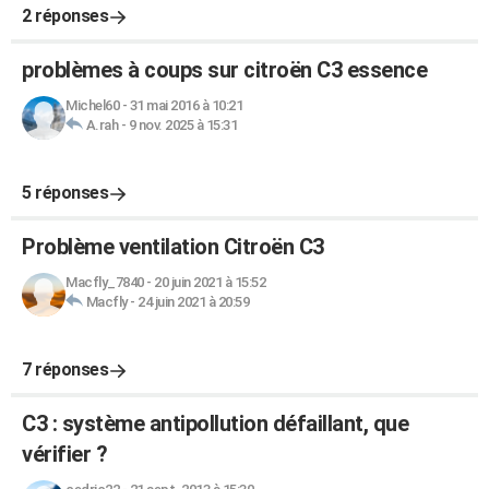
2 réponses
problèmes à coups sur citroën C3 essence
Michel60
-
31 mai 2016 à 10:21
A.rah
-
9 nov. 2025 à 15:31
5 réponses
Problème ventilation Citroën C3
Macfly_7840
-
20 juin 2021 à 15:52
Macfly
-
24 juin 2021 à 20:59
7 réponses
C3 : système antipollution défaillant, que
vérifier ?