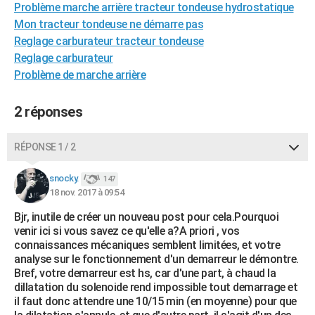
Problème marche arrière tracteur tondeuse hydrostatique
City break
Voyage de noces
Climat
Destinations
Voyage nature
Forum
+
PHOTO
Mon tracteur tondeuse ne démarre pas
Reglage carburateur tracteur tondeuse
GUIDES D'ACHAT
Reglage carburateur
BONS PLANS
Problème de marche arrière
CARTE DE VOEUX
2 réponses
Carte Bonne année
Carte Pâques
Carte de Noël
Carte Saint-Valentin
Carte d'anniversaire
DICTIONNAIRE
RÉPONSE 1 / 2
Biographies
Expressions
Dictionnaire
Citations
Proverbes
PROGRAMME TV
snocky.
147
COPAINS D'AVANT
18 nov. 2017 à 09:54
Se connecter
Collèges
Universités
Service militaire
S'inscrire
Lycées
Primaires
Entreprises
Avis de recherche
Bjr, inutile de créer un nouveau post pour cela.Pourquoi
AVIS DE DÉCÈS
venir ici si vous savez ce qu'elle a?A priori , vos
connaissances mécaniques semblent limitées, et votre
FORUM
analyse sur le fonctionnement d'un demarreur le démontre.
Lifestyle
Sport
Television
Cinema
Bricolage
Culture
Auto
Voyage
Bref, votre demarreur est hs, car d'une part, à chaud la
dillatation du solenoide rend impossible tout demarrage et
il faut donc attendre une 10/15 min (en moyenne) pour que