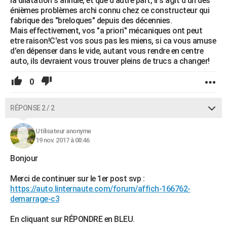
la dilatation s'annule, et que d'autre part, il s'agit d'un des
énièmes problèmes archi connu chez ce constructeur qui
fabrique des "breloques" depuis des décennies.
Mais effectivement, vos "a priori" mécaniques ont peut
etre raison!C'est vos sous pas les miens, si ca vous amuse
d'en dépenser dans le vide, autant vous rendre en centre
auto, ils devraient vous trouver pleins de trucs a changer!
0
RÉPONSE 2 / 2
Utilisateur anonyme
19 nov. 2017 à 08:46
Bonjour
Merci de continuer sur le 1er post svp :
https://auto.linternaute.com/forum/affich-166762-
demarrage-c3
En cliquant sur RÉPONDRE en BLEU.