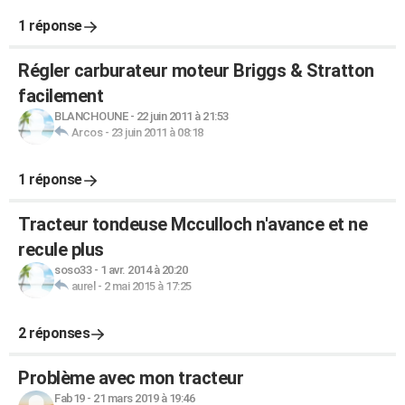
1 réponse
Régler carburateur moteur Briggs & Stratton
facilement
BLANCHOUNE
-
22 juin 2011 à 21:53
Arcos
-
23 juin 2011 à 08:18
1 réponse
Tracteur tondeuse Mcculloch n'avance et ne
recule plus
soso33
-
1 avr. 2014 à 20:20
aurel
-
2 mai 2015 à 17:25
2 réponses
Problème avec mon tracteur
Fab19
-
21 mars 2019 à 19:46