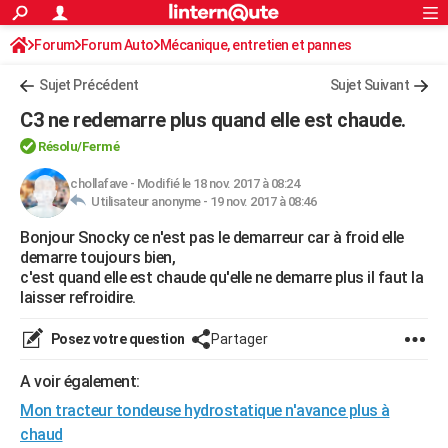
ACTUALITÉS
Forum
Forum Auto
Mécanique, entretien et pannes
Connexion
S'inscrire
Rechercher
Société
Education
Villes
Politique
Faits Divers
Monde
+
SPORT
Sujet Précédent
Sujet Suivant
Football
Cyclisme
Forum
Coupe du monde 2026
Tennis
Rugby
CULTURE
C3 ne redemarre plus quand elle est chaude.
TNT
Cinéma
Musique
Programme TV
Streaming
Sorties cinéma
+
FINANCE
Résolu/Fermé
Impôts
Immobilier
Banque
Crédit
Retraite
Epargne
Risques naturels par ville
Assurance
chollafave
-
Modifié le 18 nov. 2017 à 08:24
AUTO
Utilisateur anonyme -
19 nov. 2017 à 08:46
Réserver un essai
Berlines
Forum auto
Essais
Citadines
SUV
+
HIGH-TECH
Bonjour Snocky ce n'est pas le demarreur car à froid elle
demarre toujours bien,
Meilleur smartphone
Ordinateurs
Guide high-tech
Mobiles
Internet
Jeux vidéo
+
BRICOLAGE
c'est quand elle est chaude qu'elle ne demarre plus il faut la
laisser refroidire.
Aménagement intérieur
Cuisine
Jardinage
+
Forum
Extérieur
Salle de bains
Rangement
WEEK-END
Posez votre question
Partager
Escapades
Expositions
Week-end nature
Guides de France
Patrimoine
Musées
+
LIFESTYLE
A voir également:
Bien-être
Mode
+
Art de vivre
Loisirs
Modes de vie
SANTE
Mon tracteur tondeuse hydrostatique n'avance plus à
Guide de la santé
Médicaments
+
Alimentation
Maladies
Sommeil
VOYAGE
chaud